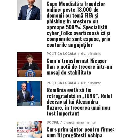
Cupa Mondială a fraudelor
online: peste 13.000 de
domenii cu temă FIFA și
phishing în creștere cu
aproape 500%. Specialiștii
cyber_Folks avertizează că și
companiile sunt expuse, prin
conturile angajaților
POLITICĂ LOCALĂ
6 zile inainte
Cum a transformat Nicușor
Dan o notă de trecere într-un
mesaj de stabilitate
POLITICĂ LOCALĂ
6 zile inainte
România evită să fie
retrogradată în „JUNK”. Rolul
decisiv al lui Alexandru
Nazare, în trecerea unui nou
test important
SOCIAL
o săptămână inainte
Curs prim ajutor pentru firme:
cum îți pregătești echipa