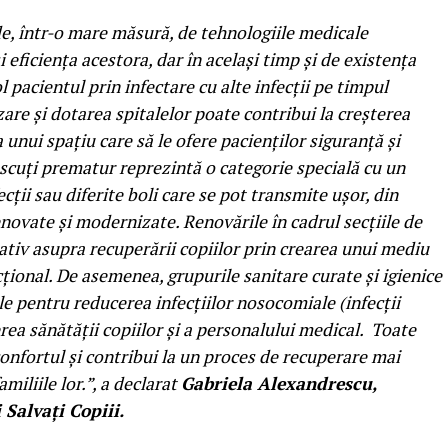
de, într-o mare măsură, de tehnologiile medicale
i eficiența acestora, dar în același timp și de existența
l pacientul prin infectare cu alte infecții pe timpul
zare și dotarea spitalelor poate contribui la creșterea
ea unui spațiu care să le ofere pacienților siguranță și
născuți prematur reprezintă o categorie specială cu un
ții sau diferite boli care se pot transmite ușor, din
enovate și modernizate. Renovările în cadrul secțiile de
ativ asupra recuperării copiilor prin crearea unui mediu
cțional. De asemenea, grupurile sanitare curate și igienice
le pentru reducerea infecțiilor nosocomiale (infecții
rea sănătății copiilor și a personalului medical. Toate
onfortul și contribui la un proces de recuperare mai
amiliile lor.”, a declarat
Gabriela Alexandrescu,
 Salvați Copiii.