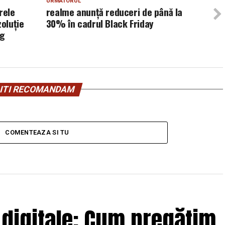
URMATORUL
rele
realme anunță reduceri de până la
oluție
30% în cadrul Black Friday
ng
ITI RECOMANDAM
COMENTEAZA SI TU
 digitale: Cum pregătim