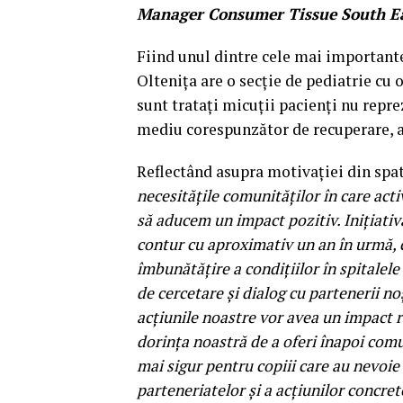
Manager Consumer Tissue South Eas
Fiind unul dintre cele mai important
Oltenița are o secție de pediatrie cu 
sunt tratați micuții pacienți nu repre
mediu corespunzător de recuperare, at
Reflectând asupra motivației din spat
necesitățile comunităților în care act
să aducem un impact pozitiv. Inițiativ
contur cu aproximativ un an în urmă, 
îmbunătățire a condițiilor în spitalel
de cercetare și dialog cu partenerii no
acțiunile noastre vor avea un impact rea
dorința noastră de a oferi înapoi comu
mai sigur pentru copiii care au nevoie 
parteneriatelor și a acțiunilor concre