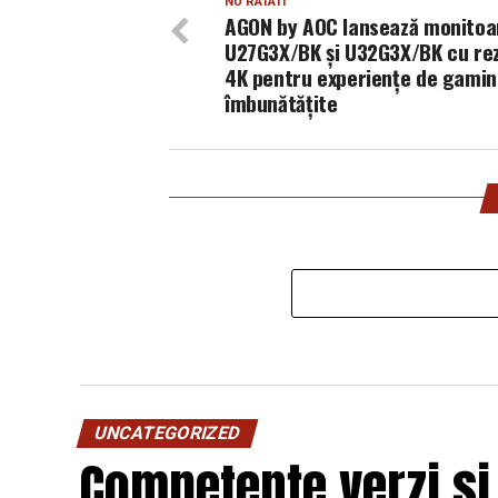
NU RATATI
AGON by AOC lansează monitoa
U27G3X/BK și U32G3X/BK cu rez
4K pentru experiențe de gami
îmbunătățite
UNCATEGORIZED
Competențe verzi și