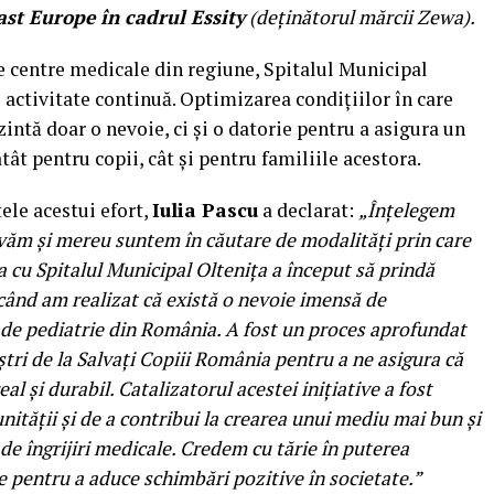
t Europe în cadrul Essity
(deținătorul mărcii Zewa).
e centre medicale din regiune, Spitalul Municipal
o activitate continuă. Optimizarea condițiilor în care
zintă doar o nevoie, ci și o datorie pentru a asigura un
ât pentru copii, cât și pentru familiile acestora.
ele acestui efort,
Iulia Pascu
a declarat:
„Înțelegem
ivăm și mereu suntem în căutare de modalități prin care
a cu Spitalul Municipal Oltenița a început să prindă
când am realizat că există o nevoie imensă de
e de pediatrie din România. A fost un proces aprofundat
ștri de la Salvați Copiii România pentru a ne asigura că
l și durabil. Catalizatorul acestei inițiative a fost
nității și de a contribui la crearea unui mediu mai bun și
de îngrijiri medicale. Credem cu tărie în puterea
te pentru a aduce schimbări pozitive în societate.”