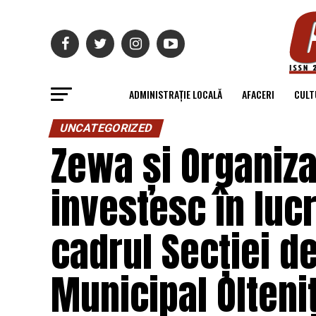
ADMINISTRAȚIE LOCALĂ
AFACERI
CULT
UNCATEGORIZED
Zewa și Organiza
investesc în lucr
cadrul Secției de
Municipal Olteni