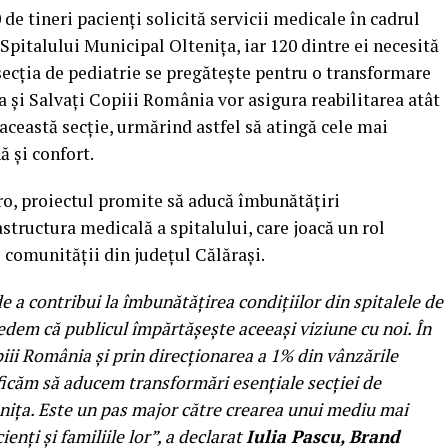
0 de tineri pacienți solicită servicii medicale în cadrul
Spitalului Municipal Oltenița, iar 120 dintre ei necesită
 secția de pediatrie se pregătește pentru o transformare
 și Salvați Copiii România vor asigura reabilitarea atât
această secție, urmărind astfel să atingă cele mai
ă și confort.
uro, proiectul promite să aducă îmbunătățiri
astructura medicală a spitalului, care joacă un rol
e comunității din județul Călărași.
 contribui la îmbunătățirea condițiilor din spitalele de
edem că publicul împărtășește aceeași viziune cu noi. În
iii România și prin direcționarea a 1% din vânzările
ficăm să aducem transformări esențiale secției de
enița. Este un pas major către crearea unui mediu mai
enți și familiile lor”, a declarat
Iulia Pascu, Brand