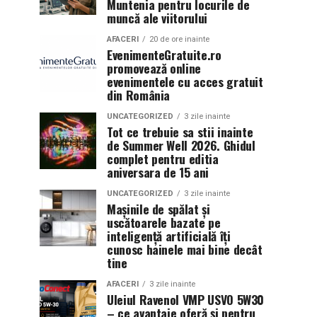
Muntenia pentru locurile de
muncă ale viitorului
AFACERI
20 de ore inainte
EvenimenteGratuite.ro
promovează online
evenimentele cu acces gratuit
din România
UNCATEGORIZED
3 zile inainte
Tot ce trebuie sa stii inainte
de Summer Well 2026. Ghidul
complet pentru editia
aniversara de 15 ani
UNCATEGORIZED
3 zile inainte
Mașinile de spălat și
uscătoarele bazate pe
inteligență artificială îți
cunosc hainele mai bine decât
tine
AFACERI
3 zile inainte
Uleiul Ravenol VMP USVO 5W30
– ce avantaje oferă și pentru