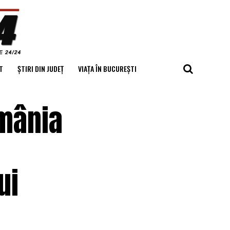
T
ȘTIRI DIN JUDEȚ
VIAȚA ÎN BUCUREȘTI
omânia
ui