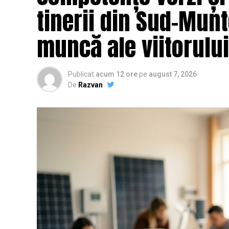
tinerii din Sud-Munt
muncă ale viitorului
Publicat
acum 12 ore
pe
august 7, 2026
De
Razvan