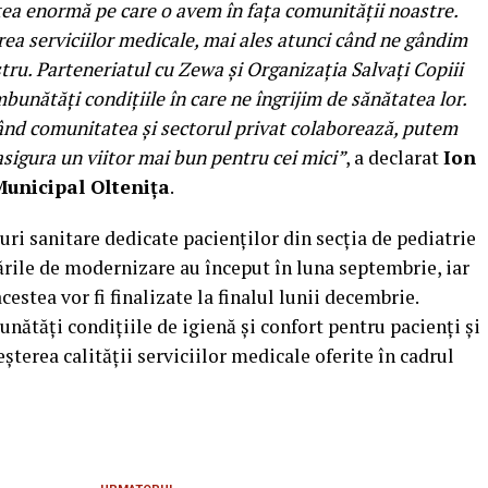
ea enormă pe care o avem în fața comunității noastre.
irea serviciilor medicale, mai ales atunci când ne gândim
ostru. Parteneriatul cu Zewa și Organizația Salvați Copiii
bunătăți condițiile în care ne îngrijim de sănătatea lor.
când comunitatea și sectorul privat colaborează, putem
sigura un viitor mai bun pentru cei mici”
, a declarat
Ion
unicipal Oltenița
.
uri sanitare dedicate pacienților din secția de pediatrie
ările de modernizare au început în luna septembrie, iar
estea vor fi finalizate la finalul lunii decembrie.
unătăți condițiile de igienă și confort pentru pacienți și
șterea calității serviciilor medicale oferite în cadrul