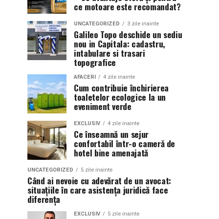
ce motoare este recomandat?
UNCATEGORIZED
3 zile inainte
Galileo Topo deschide un sediu
nou in Capitala: cadastru,
intabulare si trasari
topografice
AFACERI
4 zile inainte
Cum contribuie închirierea
toaletelor ecologice la un
eveniment verde
EXCLUSIV
4 zile inainte
Ce înseamnă un sejur
confortabil într-o cameră de
hotel bine amenajată
UNCATEGORIZED
5 zile inainte
Când ai nevoie cu adevărat de un avocat:
situațiile în care asistența juridică face
diferența
EXCLUSIV
5 zile inainte