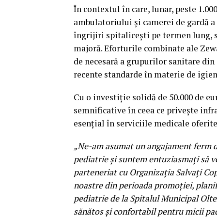
În contextul în care, lunar, peste 1.00
ambulatoriului și camerei de gardă a 
îngrijiri spitalicești pe termen lung,
majoră. Eforturile combinate ale Zewa
de necesară a grupurilor sanitare din 
recente standarde în materie de igien
Cu o investiție solidă de 50.000 de e
semnificative în ceea ce privește infr
esențial în serviciile medicale oferit
„Ne-am asumat un angajament ferm de a
pediatrie și suntem entuziasmați să v
parteneriat cu Organizația Salvați Cop
noastre din perioada promoției, plani
pediatrie de la Spitalul Municipal Olt
sănătos și confortabil pentru micii paci