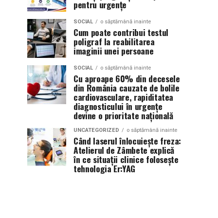
pentru urgențe
SOCIAL
o săptămână inainte
Cum poate contribui testul
poligraf la reabilitarea
imaginii unei persoane
SOCIAL
o săptămână inainte
Cu aproape 60% din decesele
din România cauzate de bolile
cardiovasculare, rapiditatea
diagnosticului în urgențe
devine o prioritate națională
UNCATEGORIZED
o săptămână inainte
Când laserul înlocuiește freza:
Atelierul de Zâmbete explică
în ce situații clinice folosește
tehnologia Er:YAG