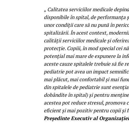
„
Calitatea serviciilor medicale depin
disponibile în spital, de performanța ș
unor condiții care să nu pună în perico
spitalizării. În acest context, moderni
calității serviciilor medicale și oferir
protecție. Copiii, în mod special cei 
potențial mai mare de expunere la infec
aceste cauze spitalele trebuie să fie r
pediatrie pot avea un impact semnific
mai plăcut, mai confortabil și mai fun
din spitalele de pediatrie sunt esenția
dobândite în spital) și pentru menține
acestea pot reduce stresul, promova c
eficient și mai pozitiv pentru copii și f
Președinte Executiv al Organizației