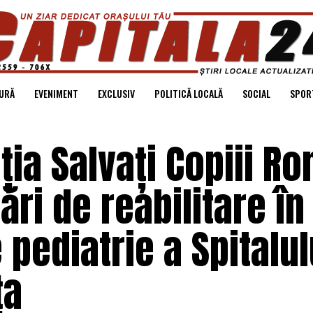
URĂ
EVENIMENT
EXCLUSIV
POLITICĂ LOCALĂ
SOCIAL
SPOR
ția Salvați Copiii R
ări de reabilitare în
 pediatrie a Spitalul
ța