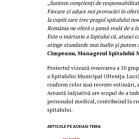
„Suntem conștienți de responsabilitat
Fiecare zi aduce noi provocări în ofer
la copiii care trec pragul spitalului n
România ne oferă o șansă reală de a îm
Este o mărturie a faptului că, atunci 
atinge standarde mai înalte și putem a
Cîmpeanu, Managerul Spitalului M
Proiectul vizează renovarea a 10 grup
a Spitalului Municipal Oltenița. Lucr
conform celor mai recente estimări, ac
Această inițiativă are scopul de a îmb
personalul medical, contribuind la cre
spitalului.
ARTICOLE PE ACEIASI TEMA: