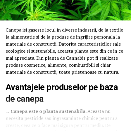
Canepa isi gaseste locul in diverse industrii, de la textile
la alimentatie si de la produse de ingrijire personala la
materiale de constructii. Datorita caracteristicilor sale
ecologice si sustenabile, aceasta planta este din ce in ce
mai apreciata. Din planta de Cannabis pot fi realizate
produse cosmetice, alimente, combustibili si chiar
materiale de constructii, toate prietenoase cu natura.
Avantajele produselor pe baza
de canepa
1.
Canepa este o
planta
sustenabila.
Aceasta nu
necesita pesticide sau ingrasaminte chimice pentru a
creste, ceea ce o face mai sigura pentru mediu. De