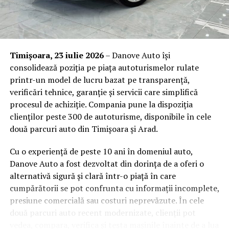
companie ale unei echipe
instruite
Investiția într-un program de prim ajutor nu este doar o
Timișoara, 23 iulie 2026
– Danove Auto își
formalitate bifată pe lista de conformitate. Are efecte
consolidează poziția pe piața autoturismelor rulate
măsurabile asupra modului în care funcționează
printr-un model de lucru bazat pe transparență,
organizația și asupra oamenilor din ea.
verificări tehnice, garanție și servicii care simplifică
procesul de achiziție. Compania pune la dispoziția
Răspuns rapid și competent
la incidente, ceea ce
clienților peste 300 de autoturisme, disponibile în cele
reduce gravitatea consecințelor și, implicit,
două parcuri auto din Timișoara și Arad.
perioadele de absență medicală.
Conformitate cu obligațiile de securitate și
Cu o experiență de peste 10 ani în domeniul auto,
sănătate în muncă
, care impun angajatorului să
Danove Auto a fost dezvoltat din dorința de a oferi o
asigure măsuri de prim ajutor și personal desemnat
alternativă sigură și clară într-o piață în care
pentru acordarea acestuia.
cumpărătorii se pot confrunta cu informații incomplete,
presiune comercială sau costuri neprevăzute. În cele
Reducerea răspunderii juridice
în cazul unui
două parcuri auto recent modernizate, clienții pot
accident, atunci când firma poate demonstra că a
vedea, compara, verifica și testa mașinile înainte de a lua
instruit personalul și a organizat un sistem de