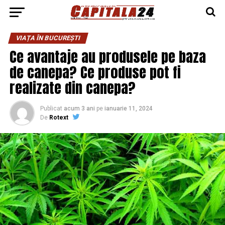
VIAȚA ÎN BUCUREȘTI
Ce avantaje au produsele pe baza
de canepa? Ce produse pot fi
realizate din canepa?
Publicat
acum 3 ani
pe
ianuarie 11, 2024
De
Rotext