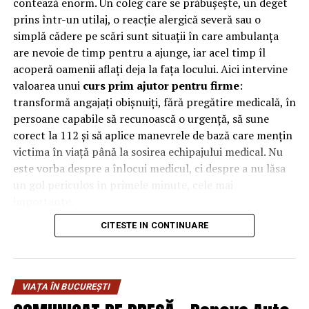
contează enorm. Un coleg care se prăbușește, un deget
sau bogat in acizi grasi esentiali.
prins într-un utilaj, o reacție alergică severă sau o
simplă cădere pe scări sunt situații în care ambulanța
Canepa este utilizata inclusiv in industria constructiilor,
are nevoie de timp pentru a ajunge, iar acel timp îl
in produse precum izolatii, panouri de perete si chiar
acoperă oamenii aflați deja la fața locului. Aici intervine
blocuri de constructie. Aceste materiale sunt
valoarea unui
curs prim ajutor pentru firme
:
recunoscute pentru proprietatile lor izolatoare si
transformă angajați obișnuiți, fără pregătire medicală, în
pentru capacitatea de a regla umiditatea in interior.
persoane capabile să recunoască o urgență, să sune
corect la 112 și să aplice manevrele de bază care mențin
Uleiul de canepa este folosit intr-o varietate de produse
victima în viață până la sosirea echipajului medical. Nu
cosmetice, inclusiv lotiuni, creme, balsamuri pentru
este vorba despre a înlocui medicul, ci despre a nu lăsa
buze si sampoane, datorita proprietatilor sale
un gol periculos în primele minute, cele mai
hidratante si nutritive.
importante.
Canepa poate fi folosita si pentru productia de hartie,
CITESTE IN CONTINUARE
De ce contează primele minute
fiind o alternativa ecologica la hartia obtinuta din
copaci. Hartia de canepa este mai durabila si se
la locul de muncă
degradeaza mai lent, fara a contribui la defrisari.
VIAȚA ÎN BUCUREȘTI
În multe urgențe grave, deznodământul se decide
Resturile de canepa pot fi transformate in bioplastice,