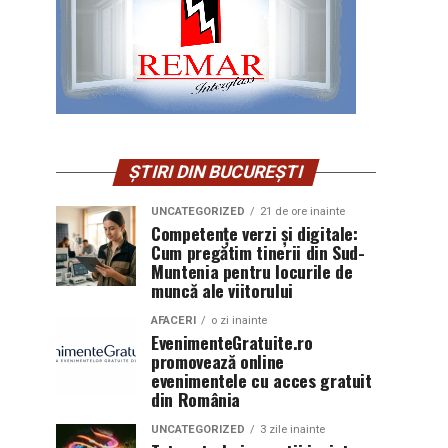
ȘTIRI DIN BUCUREȘTI
UNCATEGORIZED
21 de ore inainte
Competențe verzi și digitale:
Cum pregătim tinerii din Sud-
Muntenia pentru locurile de
muncă ale viitorului
AFACERI
o zi inainte
EvenimenteGratuite.ro
promovează online
evenimentele cu acces gratuit
din România
UNCATEGORIZED
3 zile inainte