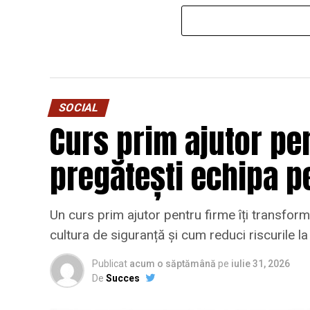
SOCIAL
Curs prim ajutor pen
pregătești echipa p
Un curs prim ajutor pentru firme îți transformă
cultura de siguranță și cum reduci riscurile l
Publicat
acum o săptămână
pe
iulie 31, 2026
De
Succes