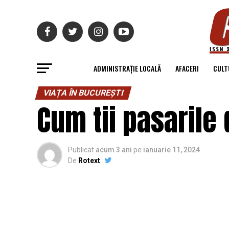
ADMINISTRAȚIE LOCALĂ
AFACERI
CULT
VIAȚA ÎN BUCUREȘTI
Cum tii pasarile 
Publicat
acum 3 ani
pe
ianuarie 11, 2024
De
Rotext