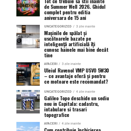
Tot ce trebuie sa stii inainte
de Summer Well 2026. Ghidul
complet pentru editia
aniversara de 15 ani
UNCATEGORIZED
3 zile inainte
Mașinile de spălat și
uscătoarele bazate pe
inteligență artificială îți
cunosc hainele mai bine decât
tine
AFACERI
3 zile inainte
Uleiul Ravenol VMP USVO 5W30
– ce avantaje oferă și pentru
ce motoare este recomandat?
UNCATEGORIZED
4 zile inainte
Galileo Topo deschide un sediu
nou in Capitala: cadastru,
intabulare si trasari
topografice
AFACERI
4 zile inainte
Cum contribuie închirierea