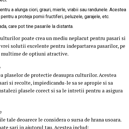
ntru a alunga ciori, grauri, mierle, vrabii sau randunele. Acestea
pentru a proteja pomii fructiferi, peluzele, garajele, etc.
a, care pot tine pasarile la distanta.
culturilor poate crea un mediu neplacut pentru pasari si
 vrei solutii excelente pentru indepartarea pasarilor, pe
 multime de optiuni atractive.
e
a plaselor de protectie deasupra culturilor. Acestea
sari si recolte, impiedicandu-le sa se apropie si sa
talezi plasele corect si sa le intretii pentru a asigura
e
ile tale deoarece le considera o sursa de hrana usoara.
ate sari in ajutorul tau. Acestea includ: