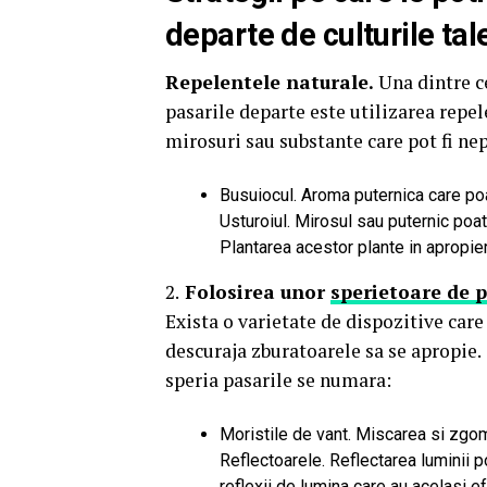
departe de culturile tale
Repelentele naturale.
Una dintre c
pasarile departe este utilizarea repe
mirosuri sau substante care pot fi ne
Busuiocul. Aroma puternica care poa
Usturoiul. Mirosul sau puternic poat
Plantarea acestor plante in apropiere
2.
Folosirea unor
sperietoare de 
Exista o varietate de dispozitive care 
descuraja zburatoarele sa se apropie.
speria pasarile se numara:
Moristile de vant. Miscarea si zgo
Reflectoarele. Reflectarea luminii p
reflexii de lumina care au acelasi ef