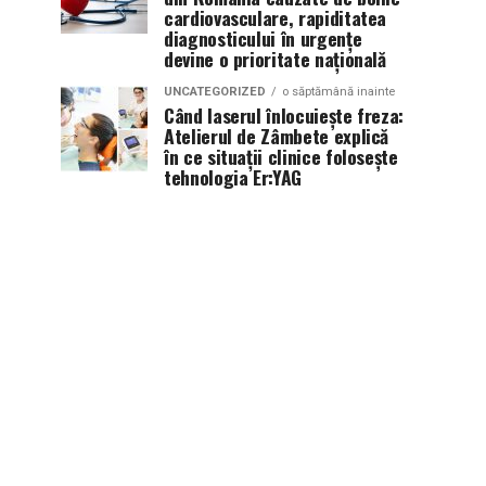
cardiovasculare, rapiditatea
diagnosticului în urgențe
devine o prioritate națională
UNCATEGORIZED
o săptămână inainte
Când laserul înlocuiește freza:
Atelierul de Zâmbete explică
în ce situații clinice folosește
tehnologia Er:YAG