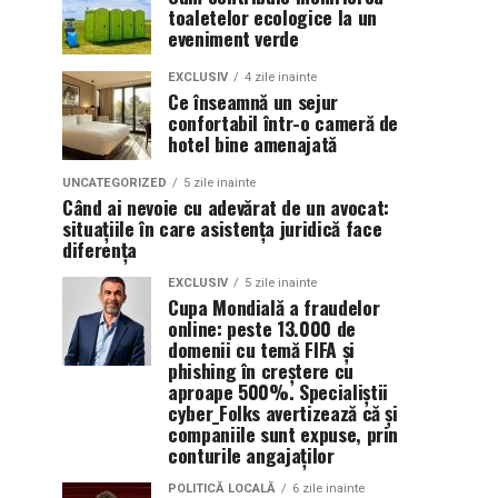
toaletelor ecologice la un
eveniment verde
EXCLUSIV
4 zile inainte
Ce înseamnă un sejur
confortabil într-o cameră de
hotel bine amenajată
UNCATEGORIZED
5 zile inainte
Când ai nevoie cu adevărat de un avocat:
situațiile în care asistența juridică face
diferența
EXCLUSIV
5 zile inainte
Cupa Mondială a fraudelor
online: peste 13.000 de
domenii cu temă FIFA și
phishing în creștere cu
aproape 500%. Specialiștii
cyber_Folks avertizează că și
companiile sunt expuse, prin
conturile angajaților
POLITICĂ LOCALĂ
6 zile inainte