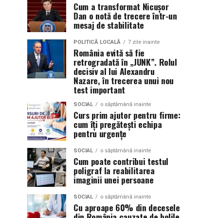
Cum a transformat Nicușor
Dan o notă de trecere într-un
mesaj de stabilitate
POLITICĂ LOCALĂ
7 zile inainte
România evită să fie
retrogradată în „JUNK”. Rolul
decisiv al lui Alexandru
Nazare, în trecerea unui nou
test important
SOCIAL
o săptămână inainte
Curs prim ajutor pentru firme:
cum îți pregătești echipa
pentru urgențe
SOCIAL
o săptămână inainte
Cum poate contribui testul
poligraf la reabilitarea
imaginii unei persoane
SOCIAL
o săptămână inainte
Cu aproape 60% din decesele
din România cauzate de bolile