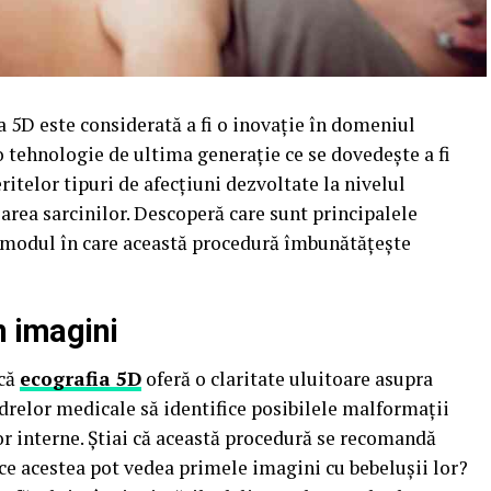
 5D este considerată a fi o inovaţie în domeniul
 tehnologie de ultima generaţie ce se dovedeşte a fi
ritelor tipuri de afecţiuni dezvoltate la nivelul
area sarcinilor. Descoperă care sunt principalele
i modul în care această procedură îmbunătăţeşte
n imagini
 că
ecografia 5D
oferă o claritate uluitoare asupra
drelor medicale să identifice posibilele malformaţii
or interne. Ştiai că această procedură se recomandă
ce acestea pot vedea primele imagini cu bebeluşii lor?