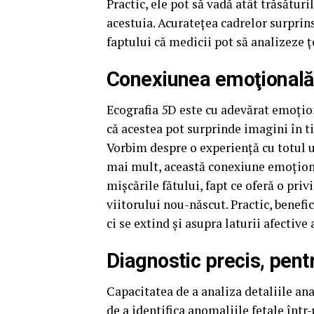
Practic, ele pot să vadă atât trăsături
acestuia. Acurateţea cadrelor surprins
faptului că medicii pot să analizeze ţ
Conexiunea emoţională
Ecografia 5D este cu adevărat emoţio
că acestea pot surprinde imagini în ti
Vorbim despre o experienţă cu totul u
mai mult, această conexiune emoţional
mişcările fătului, fapt ce oferă o pri
viitorului nou-născut. Practic, benefi
ci se extind şi asupra laturii afective 
Diagnostic precis, pent
Capacitatea de a analiza detaliile a
de a identifica anomaliile fetale într