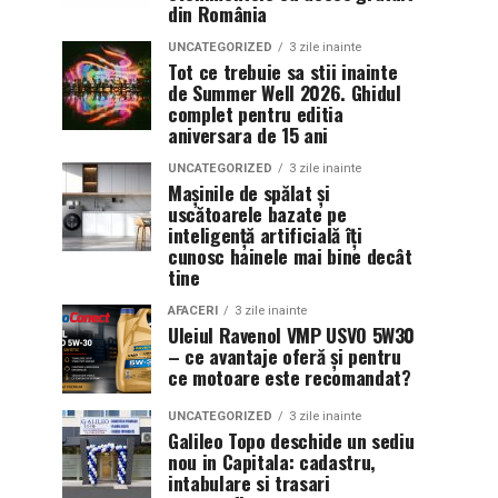
din România
UNCATEGORIZED
3 zile inainte
Tot ce trebuie sa stii inainte
de Summer Well 2026. Ghidul
complet pentru editia
aniversara de 15 ani
UNCATEGORIZED
3 zile inainte
Mașinile de spălat și
uscătoarele bazate pe
inteligență artificială îți
cunosc hainele mai bine decât
tine
AFACERI
3 zile inainte
Uleiul Ravenol VMP USVO 5W30
– ce avantaje oferă și pentru
ce motoare este recomandat?
UNCATEGORIZED
3 zile inainte
Galileo Topo deschide un sediu
nou in Capitala: cadastru,
intabulare si trasari