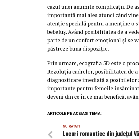
cazul unei anumite complicaţii. De a
importantă mai ales atunci când vine v
atenţie specială pentru a menţine o s
bebeluş. Având posibilitatea de a ved
parte de un confort emoţional şi se va 
păstreze buna dispoziţie.
Prin urmare, ecografia 5D este o pro
Rezoluţia cadrelor, posibilitatea de 
diagnosticare imediată a posibilelor a
importante pentru femeile însărcinat
deveni din ce în ce mai benefică, avâ
ARTICOLE PE ACEIASI TEMA:
NU RATATI
Locuri romantice din judeţul V