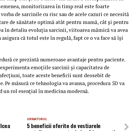
semenea, monitorizarea în timp real este foarte
orba de sarcinile cu risc sau de acele cazuri ce necesită
tare de sănătate optimă atât pentru mamă, cât şi pentru
ea în detaliu evoluţia sarcinii, viitoarea mămică va avea
asigura că totul este în regulă, fapt ce o va face să îşi
cedură ce prezintă numeroase avantaje pentru paciente.
a experimenta emoţiile sarcinii şi capacitatea de
fecţiuni, toate aceste beneficii sunt deosebit de
e. Pe măsură ce tehnologia va avansa, procedura 5D va
nd un rol esenţial în medicina modernă.
URMATORUL
âlcea
5 beneficii oferite de vestiarele