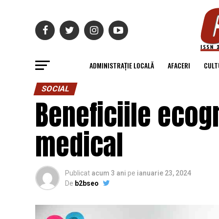
ADMINISTRAȚIE LOCALĂ
AFACERI
CULT
SOCIAL
Beneficiile ecog
medical
Publicat
acum 3 ani
pe
ianuarie 23, 2024
De
b2bseo