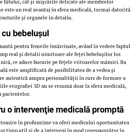
le fătului, cât şi mişcările delicate ale membrelor
e este un real avantaj în sfera medicală, tocmai datorită
esuturile şi organele în detaliu.
 cu bebeluşul
nantă pentru femeile însărcinate, având în vedere faptul
mp real şi detalii uimitoare ale feţei bebeluşilor lor.
nică, ce aduce bucurie pe feţele viitoarelor mămici. Ba
ă este amplificată de posibilitatea de a vedea şi
vire autentică asupra personalităţii în curs de formare a
ciile ecografiei 5D nu se rezumă doar la sfera medicală,
a pacientelor.
ru o intervenţie medicală promptă
natomice în profunzime va oferi medicului oportunitatea
-un timp util şi de a interveni în mod corespunzător în