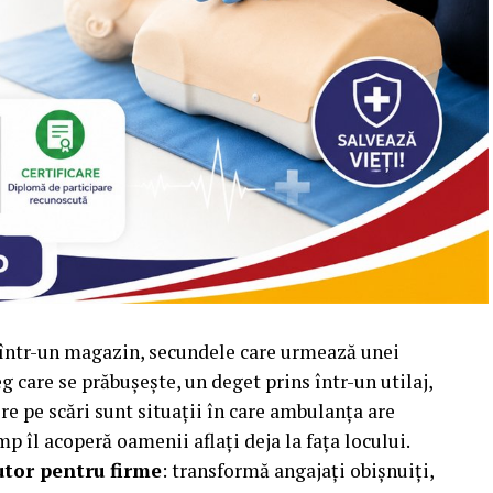
u într-un magazin, secundele care urmează unei
care se prăbușește, un deget prins într-un utilaj,
re pe scări sunt situații în care ambulanța are
p îl acoperă oamenii aflați deja la fața locului.
utor pentru firme
: transformă angajați obișnuiți,