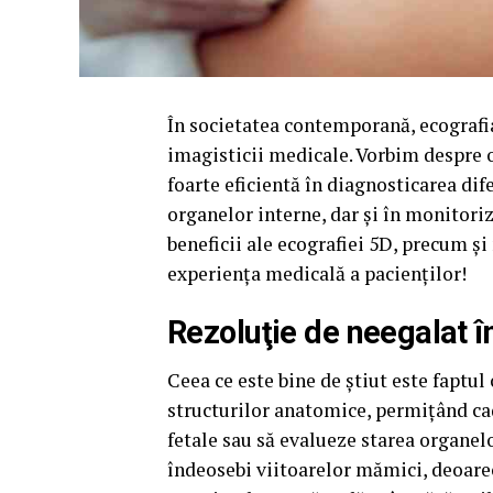
În societatea contemporană, ecografia
imagisticii medicale. Vorbim despre o
foarte eficientă în diagnosticarea dife
organelor interne, dar şi în monitoriz
beneficii ale ecografiei 5D, precum ş
experienţa medicală a pacienţilor!
Rezoluţie de neegalat î
Ceea ce este bine de ştiut este faptul
structurilor anatomice, permiţând ca
fetale sau să evalueze starea organel
îndeosebi viitoarelor mămici, deoare