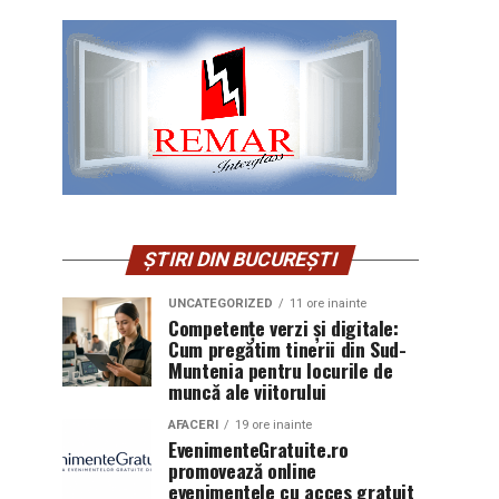
ȘTIRI DIN BUCUREȘTI
UNCATEGORIZED
11 ore inainte
Competențe verzi și digitale:
Cum pregătim tinerii din Sud-
Muntenia pentru locurile de
muncă ale viitorului
AFACERI
19 ore inainte
EvenimenteGratuite.ro
promovează online
evenimentele cu acces gratuit