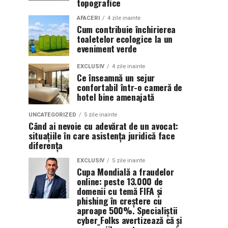
topografice
AFACERI
4 zile inainte
Cum contribuie închirierea
toaletelor ecologice la un
eveniment verde
EXCLUSIV
4 zile inainte
Ce înseamnă un sejur
confortabil într-o cameră de
hotel bine amenajată
UNCATEGORIZED
5 zile inainte
Când ai nevoie cu adevărat de un avocat:
situațiile în care asistența juridică face
diferența
EXCLUSIV
5 zile inainte
Cupa Mondială a fraudelor
online: peste 13.000 de
domenii cu temă FIFA și
phishing în creștere cu
aproape 500%. Specialiștii
cyber_Folks avertizează că și