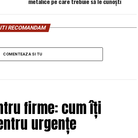
metalice pe care trebuie să le cunoști
ITI RECOMANDAM
COMENTEAZA SI TU
tru firme: cum îți
entru urgențe