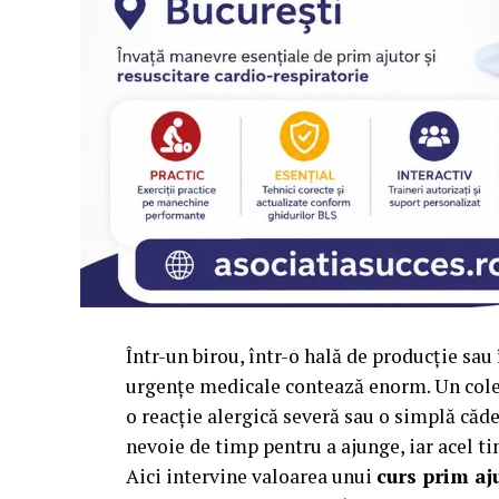
Într-un birou, într-o hală de producție sa
urgențe medicale contează enorm. Un coleg 
o reacție alergică severă sau o simplă căde
nevoie de timp pentru a ajunge, iar acel tim
Aici intervine valoarea unui
curs prim aj