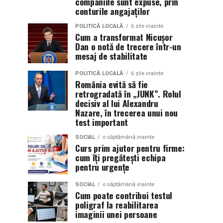
companiile sunt expuse, prin
conturile angajaților
POLITICĂ LOCALĂ
6 zile inainte
Cum a transformat Nicușor
Dan o notă de trecere într-un
mesaj de stabilitate
POLITICĂ LOCALĂ
6 zile inainte
România evită să fie
retrogradată în „JUNK”. Rolul
decisiv al lui Alexandru
Nazare, în trecerea unui nou
test important
SOCIAL
o săptămână inainte
Curs prim ajutor pentru firme:
cum îți pregătești echipa
pentru urgențe
SOCIAL
o săptămână inainte
Cum poate contribui testul
poligraf la reabilitarea
imaginii unei persoane