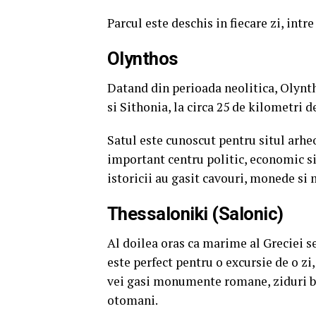
Parcul este deschis in fiecare zi, intre
​Olynthos
Datand din perioada neolitica, Olynth
si Sithonia, la circa 25 de kilometri d
Satul este cunoscut pentru situl arheo
important centru politic, economic si c
istoricii au gasit cavouri, monede si
​Thessaloniki (Salonic)
Al doilea oras ca marime al Greciei se
este perfect pentru o excursie de o zi,
vei gasi monumente romane, ziduri bi
otomani.