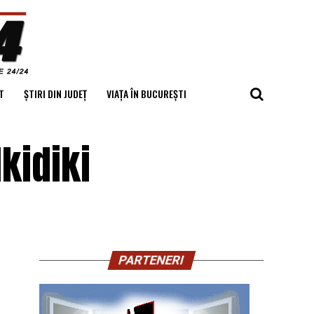
T
ȘTIRI DIN JUDEȚ
VIAȚA ÎN BUCUREȘTI
lkidiki
PARTENERI