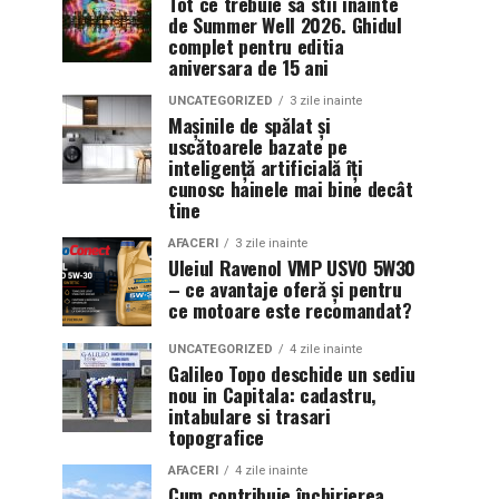
Tot ce trebuie sa stii inainte
de Summer Well 2026. Ghidul
complet pentru editia
aniversara de 15 ani
UNCATEGORIZED
3 zile inainte
Mașinile de spălat și
uscătoarele bazate pe
inteligență artificială îți
cunosc hainele mai bine decât
tine
AFACERI
3 zile inainte
Uleiul Ravenol VMP USVO 5W30
– ce avantaje oferă și pentru
ce motoare este recomandat?
UNCATEGORIZED
4 zile inainte
Galileo Topo deschide un sediu
nou in Capitala: cadastru,
intabulare si trasari
topografice
AFACERI
4 zile inainte
Cum contribuie închirierea