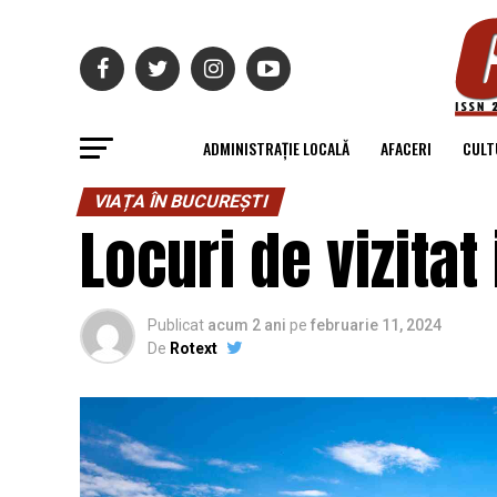
ADMINISTRAȚIE LOCALĂ
AFACERI
CULT
VIAȚA ÎN BUCUREȘTI
Locuri de vizitat
Publicat
acum 2 ani
pe
februarie 11, 2024
De
Rotext