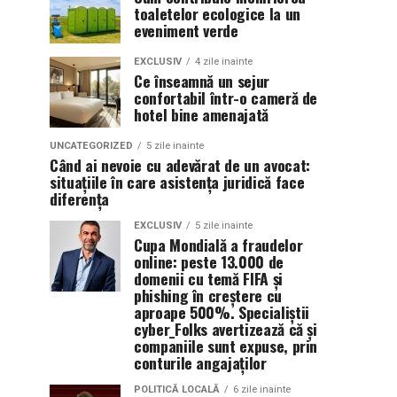
toaletelor ecologice la un
eveniment verde
EXCLUSIV
4 zile inainte
Ce înseamnă un sejur
confortabil într-o cameră de
hotel bine amenajată
UNCATEGORIZED
5 zile inainte
Când ai nevoie cu adevărat de un avocat:
situațiile în care asistența juridică face
diferența
EXCLUSIV
5 zile inainte
Cupa Mondială a fraudelor
online: peste 13.000 de
domenii cu temă FIFA și
phishing în creștere cu
aproape 500%. Specialiștii
cyber_Folks avertizează că și
companiile sunt expuse, prin
conturile angajaților
POLITICĂ LOCALĂ
6 zile inainte