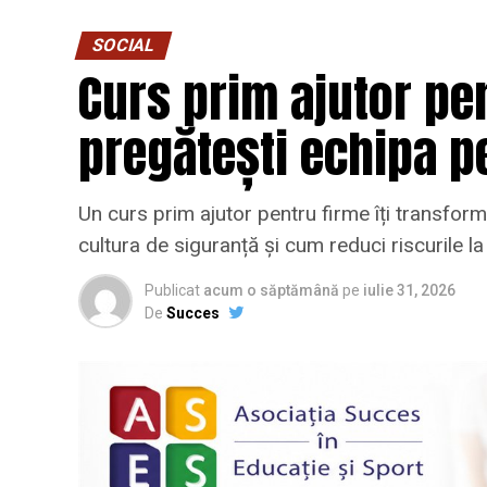
SOCIAL
Curs prim ajutor pen
pregătești echipa p
Un curs prim ajutor pentru firme îți transformă
cultura de siguranță și cum reduci riscurile l
Publicat
acum o săptămână
pe
iulie 31, 2026
De
Succes