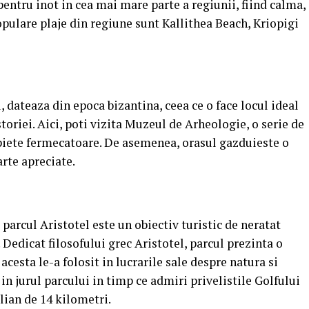
pentru inot in cea mai mare parte a regiunii, fiind calma,
opulare plaje din regiune sunt Kallithea Beach, Kriopigi
, dateaza din epoca bizantina, ceea ce o face locul ideal
storiei. Aici, poti vizita Muzeul de Arheologie, o serie de
piete fermecatoare. De asemenea, orasul gazduieste o
rte apreciate.
 parcul Aristotel este un obiectiv turistic de neratat
. Dedicat filosofului grec Aristotel, parcul prezinta o
acesta le-a folosit in lucrarile sale despre natura si
 in jurul parcului in timp ce admiri privelistile Golfului
lian de 14 kilometri.