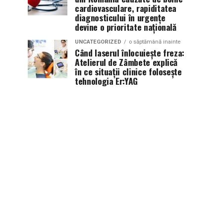
cardiovasculare, rapiditatea
diagnosticului în urgențe
devine o prioritate națională
UNCATEGORIZED
o săptămână inainte
Când laserul înlocuiește freza:
Atelierul de Zâmbete explică
în ce situații clinice folosește
tehnologia Er:YAG