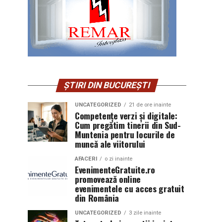
ȘTIRI DIN BUCUREȘTI
UNCATEGORIZED
21 de ore inainte
Competențe verzi și digitale:
Cum pregătim tinerii din Sud-
Muntenia pentru locurile de
muncă ale viitorului
AFACERI
o zi inainte
EvenimenteGratuite.ro
promovează online
evenimentele cu acces gratuit
din România
UNCATEGORIZED
3 zile inainte