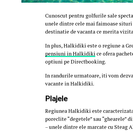
Cunoscut pentru golfurile sale specta
unele dintre cele mai faimoase situri
destinatie de vacanta ce merita vizita
In plus, Halkidiki este o regiune a Gr
pensiuni in Halkidiki
ce ofera pachete
optiuni pe Directbooking.
In randurile urmatoare, iti vom dezval
vacante in Halkidiki.
​Plajele
Regiunea Halkidiki este caracterizata
poreclite “degetele” sau “ghearele” d
– unele dintre ele marcate cu Steag Al