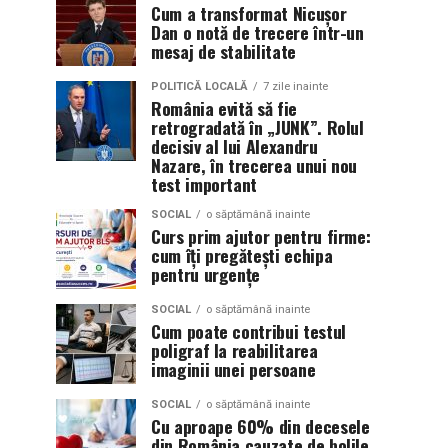
Cum a transformat Nicușor
Dan o notă de trecere într-un
mesaj de stabilitate
POLITICĂ LOCALĂ
7 zile inainte
România evită să fie
retrogradată în „JUNK”. Rolul
decisiv al lui Alexandru
Nazare, în trecerea unui nou
test important
SOCIAL
o săptămână inainte
Curs prim ajutor pentru firme:
cum îți pregătești echipa
pentru urgențe
SOCIAL
o săptămână inainte
Cum poate contribui testul
poligraf la reabilitarea
imaginii unei persoane
SOCIAL
o săptămână inainte
Cu aproape 60% din decesele
din România cauzate de bolile