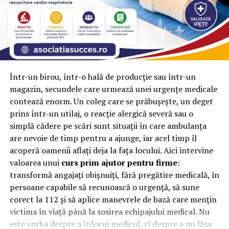
exces.
Pe lângă aspectul sănătății, impactul cultural al
tutunului firicel este semnificativ. În multe comunități,
acesta reprezintă nu doar o activitate individuală, ci și
un prilej de socializare și schimb de tradiții. Evenimente
Într-un birou, într-o hală de producție sau într-un
sociale precum ceremonii, festivaluri și întâlniri
magazin, secundele care urmează unei urgențe medicale
prietenești sunt adesea însoțite de aroma distinctivă a
contează enorm. Un coleg care se prăbușește, un deget
tutunului firicel, creând legături între oameni și
prins într-un utilaj, o reacție alergică severă sau o
păstrând vie tradiția fumatului.
simplă cădere pe scări sunt situații în care ambulanța
are nevoie de timp pentru a ajunge, iar acel timp îl
În ceea ce privește producția de tutun firicel, există
acoperă oamenii aflați deja la fața locului. Aici intervine
inițiative de a promova metode sustenabile și ecologice.
valoarea unui
curs prim ajutor pentru firme
:
Agricultorii sunt încurajați să adopte practici agricole
transformă angajați obișnuiți, fără pregătire medicală, în
prietenoase cu mediul, iar producătorii se străduiesc să
persoane capabile să recunoască o urgență, să sune
reducă amprenta de carbon și să gestioneze responsabil
corect la 112 și să aplice manevrele de bază care mențin
resursele naturale. Aceste eforturi reflectă preocuparea
victima în viață până la sosirea echipajului medical. Nu
tot mai mare pentru sustenabilitate și impactul asupra
este vorba despre a înlocui medicul, ci despre a nu lăsa
mediului în cadrul industriei tutunului.