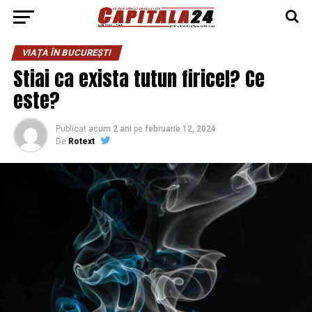
VIAȚA ÎN BUCUREȘTI
Stiai ca exista tutun firicel? Ce
este?
Publicat
acum 2 ani
pe
februarie 12, 2024
De
Rotext