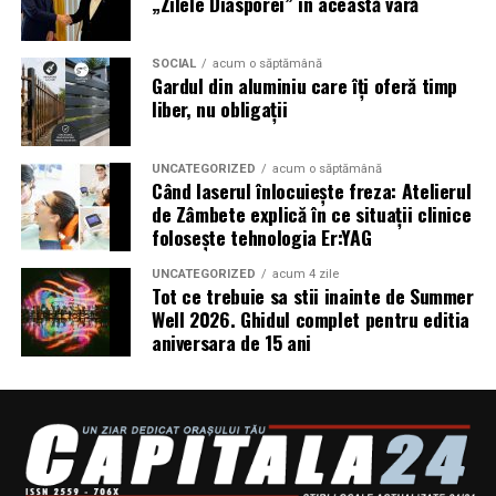
„Zilele Diasporei” în această vară
singur gest
Odorizante – pentru casă sau mașină, care chiar
funcționează
SOCIAL
acum o săptămână
Gardul din aluminiu care îți oferă timp
Tămâie și ritualuri – pentru cei care vor să meargă
liber, nu obligații
mai departe în explorarea stărilor de bine
Și încă o întrebare: Când a fost ultima dată când ți-ai
UNCATEGORIZED
acum o săptămână
Când laserul înlocuiește freza: Atelierul
oferit cadou un moment cu adevărat doar pentru tine,
de Zâmbete explică în ce situații clinice
fără vinovăție?
folosește tehnologia Er:YAG
Implicațiile unui astfel de
UNCATEGORIZED
acum 4 zile
Tot ce trebuie sa stii inainte de Summer
Well 2026. Ghidul complet pentru editia
concept în comunitatea locală
aniversara de 15 ani
Să deschizi un spațiu fizic în centrul Bucureștiului care
îmbină cafeneaua cu magazinul de produse parfumate
nu e doar o mișcare de business. E o declarație.
Pe termen scurt, un astfel de loc devine un punct de