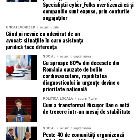
Specialiștii cyber_Folks avertizează că și
pentru atmosferă. Și pleci, cel mai probabil, cu o
companiile sunt expuse, prin conturile
lumânare parfumată, un gel de mâini sau poate chiar un
angajaților
odorizant pentru mașină. Pentru că, odată ce ai
experimentat calitatea, e greu să te mai întorci la
UNCATEGORIZED
acum 6 zile
Când ai nevoie cu adevărat de un
variantele de supermarket.
avocat: situațiile în care asistența
juridică face diferența
Ce poți descoperi aici:
SOCIAL
acum o săptămână
Cu aproape 60% din decesele din
Lumânări parfumate turnate manual – fiecare cu
România cauzate de bolile
personalitatea ei, de la note lemnoase și calde,
cardiovasculare, rapiditatea
până la arome proaspete și citrice
diagnosticului în urgențe devine o
prioritate națională
Ceară parfumată – pentru serile în care vrei doar să
încingi un aromatizator și să lași parfumul să te
POLITICĂ LOCALĂ
acum 7 zile
Cum a transformat Nicușor Dan o notă
învăluie
de trecere într-un mesaj de stabilitate
Geluri de duș, de mâini și de corp – pentru acele
momente de răsfăț zilnic
SOCIAL
acum o săptămână
Hand body lotion – hidratare și parfum, într-un
Peste 40 de comunități organizează