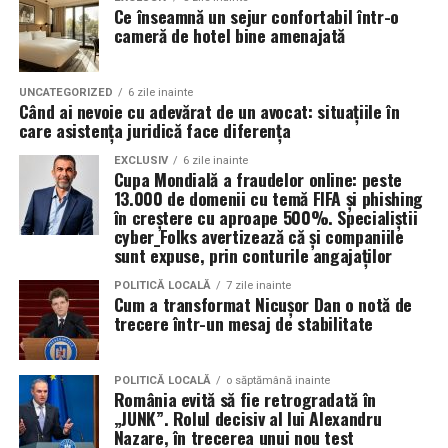
Ce înseamnă un sejur confortabil într-o
Diferența dintre un produs și un ritual
cameră de hotel bine amenajată
Unde te informezi și de unde
Un produs îl folosești. Un ritual îl trăiești.
cumperi
UNCATEGORIZED
6 zile inainte
Când ai nevoie cu adevărat de un avocat: situațiile în
Când îți alegi un gel de corp sau o loțiune de mâini, te
care asistența juridică face diferența
Pentru a evita alegerile greșite, este important să te
gândești doar la faptul că „trebuie” să te hidratezi? Sau
documentezi dintr-o sursă specializată. Pe
EXCLUSIV
6 zile inainte
îți permiți plăcerea de a alege ceva care îți face pielea să
Cupa Mondială a fraudelor online: peste
aerconditionat12000btu.ro
, magazin online și portal
miroasă exact a ceea ce ți se potrivește ție în ziua aceea?
13.000 de domenii cu temă FIFA și phishing
de informații parte din ecosistemul QuickShop.ro,
în creștere cu aproape 500%. Specialiștii
găsești:
cyber_Folks avertizează că și companiile
La Numinos, această nuanță face toată diferența. Fiecare
sunt expuse, prin conturile angajaților
produs – fie că vorbim de geluri de mâini, loțiuni de corp
ghiduri clare despre alegerea aparatului potrivit
sau lumânări parfumate – este creat cu o atenție
POLITICĂ LOCALĂ
7 zile inainte
Cum a transformat Nicușor Dan o notă de
aproape obsesivă la detalii. Pentru că, dincolo de
explicații despre corelarea BTU cu suprafața
trecere într-un mesaj de stabilitate
funcționalitate, contează experiența.
selecție de aparate de aer condiționat de 12000
BTU
Imaginează-ți dimineața: faci duș cu un gel care îți
POLITICĂ LOCALĂ
o săptămână inainte
România evită să fie retrogradată în
trezește simțurile, aplici apoi o loțiune de corp care îți
informații utile pentru utilizare și montaj
„JUNK”. Rolul decisiv al lui Alexandru
completează starea și, în final, îți parfumezi camera cu o
Nazare, în trecerea unui nou test
Este genul de platformă care te ajută să alegi informat,
lumânare care te va însoți în următoarele ore de muncă