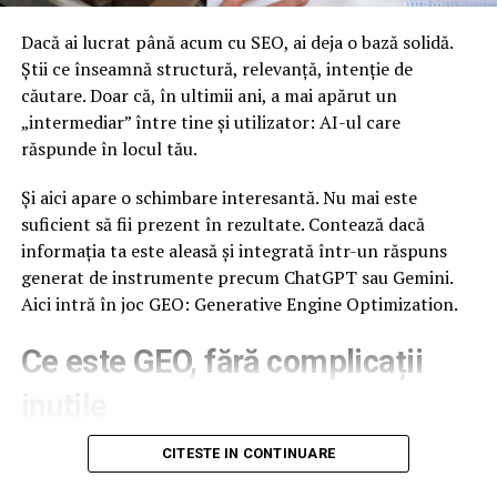
vegetatie. Autoritatile locale si locuitorii sunt insa
pregatiti sa faca fata acestor provocari, colaborand
Dacă ai lucrat până acum cu SEO, ai deja o bază solidă.
pentru a mentine siguranta si frumusetea comunitatii
Știi ce înseamnă structură, relevanță, intenție de
lor.
căutare. Doar că, în ultimii ani, a mai apărut un
„intermediar” între tine și utilizator: AI-ul care
In concluzie, localitatile din Vrancea se pregatesc sa
răspunde în locul tău.
primeasca o primavara calduroasa si frumoasa, plina de
oportunitati de relaxare si bucurie. Cu peisaje pitoresti,
Și aici apare o schimbare interesantă. Nu mai este
evenimente culturale si atmosfera primitoare, acest
suficient să fii prezent în rezultate. Contează dacă
sezon aduce cu sine promisiunea unor zile incantatoare
informația ta este aleasă și integrată într-un răspuns
si amintiri de neuitat pentru locuitorii acestui frumos
generat de instrumente precum ChatGPT sau Gemini.
colt de tara.
Aici intră în joc GEO: Generative Engine Optimization.
Starea vremii in Municipiul Focsani
este intr-o continua
Ce este GEO, fără complicații
schimbare si afecteaza tot mai multe persoane.
inutile
ARTICOLE PE ACEIASI TEMA:
GEO înseamnă să-ți construiești conținutul astfel încât
CITESTE IN CONTINUARE
URMATORUL
să fie ușor de înțeles, extras și utilizat de un AI. Nu este
Rochiile pentru gravide – alegerea potrivita pentru a te