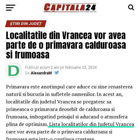
ȘTIRI DIN JUDEȚ
Localitatile din Vrancea vor avea
parte de o primavara calduroasa
si frumoasa
Publicat
acum 2 ani
pe
februarie 23, 2024
De
AlexandraM
Primavara este anotimpul care aduce cu sine renasterea
naturii si bucuria in sufletele oamenilor. In acest an,
localitatile din judetul Vrancea se pregatesc sa
primeasca o primavara deosebit de calduroasa si
frumoasa, imbogatind peisajul si aducand o atmosfera
plina de optimism.
Lista localitatilor din Judetul Vrancea
care vor avea parte de o primvara calduroasa si
frumoasa este intr-o continua crestere.