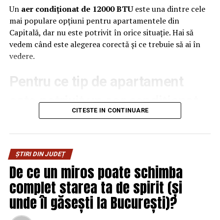
poziții, ci pentru înțelegere.
Un
aer condiționat de 12000 BTU
este una dintre cele
mai populare opțiuni pentru apartamentele din
Ce înseamnă asta concret?
Capitală, dar nu este potrivit în orice situație. Hai să
vedem când este alegerea corectă și ce trebuie să ai în
În loc să construiești conținut în jurul unui keyword, îl
vedere.
construiești în jurul unei întrebări. În loc să răspunzi
parțial, acoperi subiectul complet. În loc să te bazezi pe
Pentru ce tip de apartament
volum, te bazezi pe claritate.
este potrivit un aer condiționat
Un articol bine optimizat pentru AI:
CITESTE IN CONTINUARE
de 12000 BTU
oferă un răspuns direct încă din primele paragrafe
În condiții obișnuite, un aparat de aer condiționat de
dezvoltă ideea fără să o dilueze
12000 BTU este potrivit pentru:
ȘTIRI DIN JUDEȚ
include exemple sau situații reale
De ce un miros poate schimba
camere între
20 și 35 mp
evită formulările generale
complet starea ta de spirit (și
livinguri de apartament
unde îl găsești la București)?
Este genul de conținut care funcționează bine și pentru
cititor, nu doar pentru algoritm.
dormitoare mari