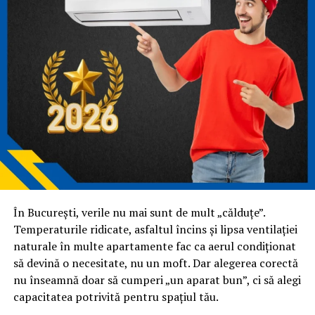
plecare pentru multe interogări.
Dar GEO vine peste această fundație și schimbă modul în
care este folosit conținutul.
SEO te ajută să fii vizibil.
GEO te ajută să fii relevant în răspuns.
SEO poate funcționa și cu texte optimizate mai tehnic.
GEO cere mai multă claritate și logică în exprimare.
Nu
mai este suficient să „bifezi” criterii. Trebuie să explici
bine.
În București, verile nu mai sunt de mult „călduțe”.
SEO pentru AI: zona de
Temperaturile ridicate, asfaltul încins și lipsa ventilației
naturale în multe apartamente fac ca aerul condiționat
intersecție
să devină o necesitate, nu un moft. Dar alegerea corectă
nu înseamnă doar să cumperi „un aparat bun”, ci să alegi
SEO pentru AI este, de fapt, aplicarea principiilor SEO
capacitatea potrivită pentru spațiul tău.
într-un context nou. Nu mai optimizezi doar pentru