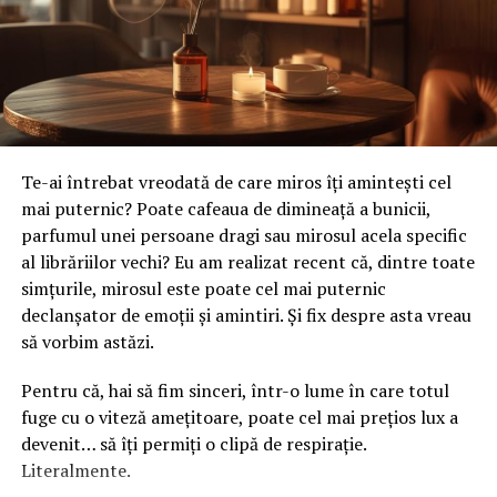
acumulează mai multă căldură
Asta înseamnă că lupta pentru atenție se mută din
blocurile vechi, slab izolate, pierd mai greu căldura
„click” în „conținutul răspunsului”.
acumulată
Și aici apare o oportunitate reală pentru business-urile
În aceste situații, 12000 BTU devine chiar necesar
care știu să explice clar ce oferă. Nu mai este vorba doar
pentru un spațiu de 20–25 mp.
despre cine apare primul, ci despre cine explică mai
Te-ai întrebat vreodată de care miros îți amintești cel
bine.
Când este alegerea potrivită în
mai puternic? Poate cafeaua de dimineață a bunicii,
parfumul unei persoane dragi sau mirosul acela specific
Cum îți adaptezi conținutul fără
mod real
al librăriilor vechi? Eu am realizat recent că, dintre toate
să-l reinventezi
simțurile, mirosul este poate cel mai puternic
Un aer condiționat de 12000 BTU este alegerea corectă
declanșator de emoții și amintiri. Și fix despre asta vreau
dacă:
Nu este nevoie să rescrii tot ce ai. Dar merită să ajustezi.
să vorbim astăzi.
ai un living de apartament standard (20–30 mp)
Începe prin a verifica dacă articolele tale răspund
Pentru că, hai să fim sinceri, într-o lume în care totul
concret la întrebări reale. Apoi uită-te la structură: este
vrei să răcești o cameră principală, nu tot
fuge cu o viteză amețitoare, poate cel mai prețios lux a
ușor de parcurs? Ideile sunt clare?
apartamentul
devenit… să îți permiți o clipă de respirație.
Literalmente.
ai tavan de înălțime normală (2.5–2.7 m)
În final, uită-te la profunzime. Ai spus tot ce trebuie