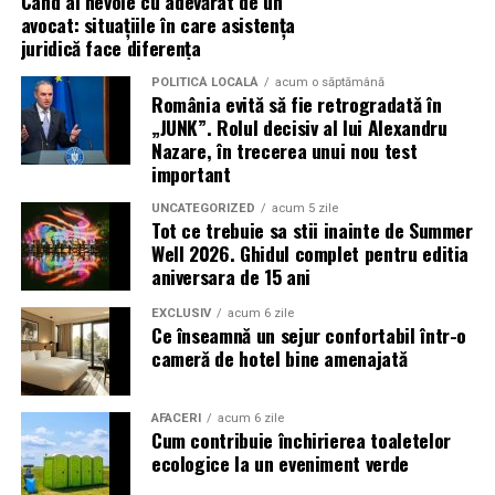
Când ai nevoie cu adevărat de un
avocat: situațiile în care asistența
Lumânări parfumate turnate manual – fiecare cu
juridică face diferența
personalitatea ei, de la note lemnoase și calde,
până la arome proaspete și citrice
POLITICĂ LOCALĂ
acum o săptămână
România evită să fie retrogradată în
Ceară parfumată – pentru serile în care vrei doar să
„JUNK”. Rolul decisiv al lui Alexandru
Nazare, în trecerea unui nou test
încingi un aromatizator și să lași parfumul să te
important
învăluie
UNCATEGORIZED
acum 5 zile
Geluri de duș, de mâini și de corp – pentru acele
Tot ce trebuie sa stii inainte de Summer
momente de răsfăț zilnic
Well 2026. Ghidul complet pentru editia
aniversara de 15 ani
Hand body lotion – hidratare și parfum, într-un
singur gest
EXCLUSIV
acum 6 zile
Ce înseamnă un sejur confortabil într-o
Odorizante – pentru casă sau mașină, care chiar
cameră de hotel bine amenajată
funcționează
Tămâie și ritualuri – pentru cei care vor să meargă
AFACERI
acum 6 zile
mai departe în explorarea stărilor de bine
Cum contribuie închirierea toaletelor
ecologice la un eveniment verde
Și încă o întrebare: Când a fost ultima dată când ți-ai