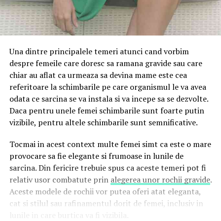
Una dintre principalele temeri atunci cand vorbim
despre femeile care doresc sa ramana gravide sau care
chiar au aflat ca urmeaza sa devina mame este cea
referitoare la schimbarile pe care organismul le va avea
odata ce sarcina se va instala si va incepe sa se dezvolte.
Daca pentru unele femei schimbarile sunt foarte putin
vizibile, pentru altele schimbarile sunt semnificative.
Tocmai in acest context multe femei simt ca este o mare
provocare sa fie elegante si frumoase in lunile de
sarcina. Din fericire trebuie spus ca aceste temeri pot fi
relativ usor combatute prin
alegerea unor rochii gravide
.
Aceste modele de rochii vor putea oferi atat eleganta,
cat si stilul sau rafinamentul dorit de femei, inclusiv in
lunile in care burtica va fi vizibila.