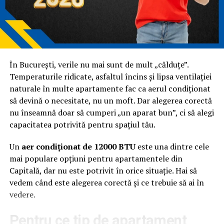
SEO poate funcționa și cu texte optimizate mai tehnic.
GEO cere mai multă claritate și logică în exprimare.
Nu
mai este suficient să „bifezi” criterii. Trebuie să explici
bine.
În București, verile nu mai sunt de mult „călduțe”.
SEO pentru AI: zona de
Temperaturile ridicate, asfaltul încins și lipsa ventilației
naturale în multe apartamente fac ca aerul condiționat
intersecție
să devină o necesitate, nu un moft. Dar alegerea corectă
nu înseamnă doar să cumperi „un aparat bun”, ci să alegi
SEO pentru AI este, de fapt, aplicarea principiilor SEO
capacitatea potrivită pentru spațiul tău.
într-un context nou. Nu mai optimizezi doar pentru
poziții, ci pentru înțelegere.
Un
aer condiționat de 12000 BTU
este una dintre cele
mai populare opțiuni pentru apartamentele din
Ce înseamnă asta concret?
Capitală, dar nu este potrivit în orice situație. Hai să
vedem când este alegerea corectă și ce trebuie să ai în
În loc să construiești conținut în jurul unui keyword, îl
vedere.
construiești în jurul unei întrebări. În loc să răspunzi
parțial, acoperi subiectul complet. În loc să te bazezi pe
Pentru ce tip de apartament
volum, te bazezi pe claritate.