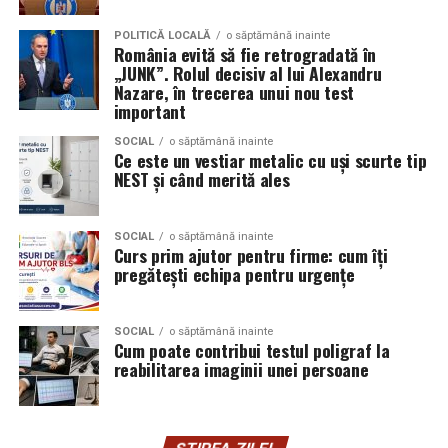
Aceasta nu doar că îmbunătățește percepția față de
Audi;
eveniment, dar poate și atrage mai mulți participanți
POLITICĂ LOCALĂ
o săptămână inainte
Skoda;
România evită să fie retrogradată în
care sunt interesați de susținerea unor cauze ecologice.
„JUNK”. Rolul decisiv al lui Alexandru
Promovând un eveniment “verde”, organizatorii pot
Seat;
Nazare, în trecerea unui nou test
atrage atenția asupra angajamentului față de protejarea
important
Porsche;
mediului și față de responsabilitatea socială.
SOCIAL
o săptămână inainte
Opel;
Ce este un vestiar metalic cu uși scurte tip
Participanții vor aprecia cu siguranță faptul că
NEST și când merită ales
Ford;
organizatorii au ales să adopte soluții care protejează
natura. De asemenea, acest lucru poate contribui la
Renault și altele.
creșterea reputației evenimentului și la creșterea
SOCIAL
o săptămână inainte
Curs prim ajutor pentru firme: cum îți
Compatibilitatea exactă trebuie verificată întotdeauna
numărului de participanți în edițiile viitoare.
pregătești echipa pentru urgențe
în manualul vehiculului sau în documentația tehnică a
producătorului.
Confortul participanților
SOCIAL
o săptămână inainte
Cum poate contribui testul poligraf la
Este potrivit pentru motoarele diesel?
Deși un eveniment verde presupune economii de costuri
reabilitarea imaginii unei persoane
și un impact pozitiv asupra mediului, nu trebuie să se
Da.
facă compromisuri în ceea ce privește confortul
participanților. Modelele ecologice sunt concepute
Ravenol VMP USVO 5W30 este utilizat frecvent pe