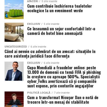
Valoarea 30 indică comportamentul uleiului la
În plus, prin alegerea facilităților ecologice,
AFACERI
5 zile inainte
Cum contribuie închirierea toaletelor
temperatura normală de funcționare a motorului.
organizatorii unui eveniment pot reduce semnificativ
ecologice la un eveniment verde
impactul negativ asupra mediului în comparație cu
Rezultatul este un echilibru foarte bun între protecție și
soluțiile tradiționale, care sunt mult mai dăunătoare
economie de combustibil.
pentru natură. Astfel, toaletele ecologice contribuie la
EXCLUSIV
5 zile inainte
Ce înseamnă un sejur confortabil într-o
promovarea unui comportament responsabil din punct
cameră de hotel bine amenajată
Pentru ce motoare este recomandat Ravenol VMP
de vedere ecologic și ajută la protejarea resurselor
USVO 5W30?
naturale.
Tipul de
ulei de motor Ravenol
VMP USVO 5W30 este
UNCATEGORIZED
6 zile inainte
Când ai nevoie cu adevărat de un avocat: situațiile în
recomandat pentru numeroase motoare moderne care
Impactul pozitiv asupra imaginii evenimentului
care asistența juridică face diferența
necesită un ulei 5W30 cu aprobări OEM specifice.
Alegerea unor soluții ecologice, precum tipul ecologic
EXCLUSIV
6 zile inainte
Cupa Mondială a fraudelor online: peste
În funcție de specificațiile constructorului, poate fi
de toaletă, poate aduce beneficii semnificative imaginii
13.000 de domenii cu temă FIFA și phishing
utilizat pe vehicule ale unor mărci precum:
unui eveniment. Într-o eră în care participanții devin din
în creștere cu aproape 500%. Specialiștii
ce în ce mai conștienți de problemele de mediu,
cyber_Folks avertizează că și companiile
sunt expuse, prin conturile angajaților
organizatorii care aleg să adopte soluții sustenabile, cum
BMW;
ar fi închirierea toaletelor din gama ecologică, pot
POLITICĂ LOCALĂ
7 zile inainte
Mercedes-Benz;
Cum a transformat Nicușor Dan o notă de
câștiga aprecierea publicului.
trecere într-un mesaj de stabilitate
Volkswagen;