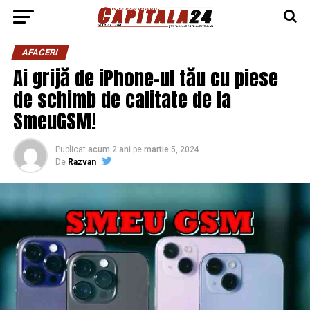
AFACERI
Ai grijă de iPhone-ul tău cu piese
de schimb de calitate de la
SmeuGSM!
Publicat
acum 2 ani
pe
martie 5, 2024
De
Razvan