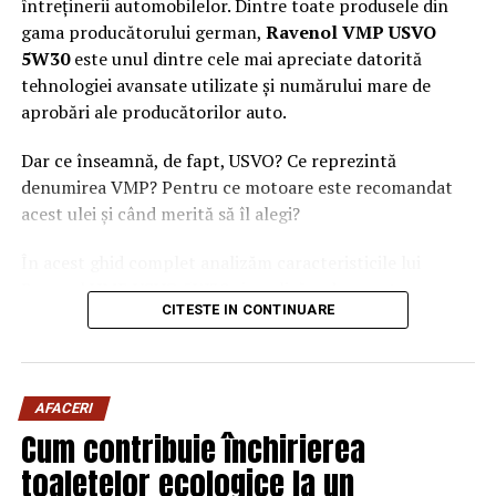
întreținerii automobilelor. Dintre toate produsele din
NU RATATI
gama producătorului german,
Ravenol VMP USVO
ZiareCluj.ro – Sursa Ta de știri de Încredere din Cluj-
5W30
este unul dintre cele mai apreciate datorită
Napoca și tot județul Cluj
tehnologiei avansate utilizate și numărului mare de
aprobări ale producătorilor auto.
Dar ce înseamnă, de fapt, USVO? Ce reprezintă
denumirea VMP? Pentru ce motoare este recomandat
acest ulei și când merită să îl alegi?
În acest ghid complet analizăm caracteristicile lui
Ravenol VMP USVO 5W30 și explicăm de ce este
CITESTE IN CONTINUARE
considerat unul dintre cele mai performante uleiuri de
motor disponibile în prezent.
Ce este Ravenol?
AFACERI
Ravenol este un producător german de lubrifianți
Cum contribuie închirierea
fondat în anul 1946 și recunoscut la nivel internațional
toaletelor ecologice la un
pentru dezvoltarea de
uleiuri de motor premium
.