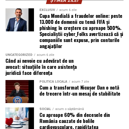
pentru a oferi un nivel ridicat de confort, similar celor
motoare diesel moderne.
ȘTIREA ZILEI
tradiționale.
EXCLUSIV
acum 6 zile
Avantaje:
Cupa Mondială a fraudelor online: peste
Aceste toalete sunt echipate cu ventilație
13.000 de domenii cu temă FIFA și
corespunzătoare pentru a preveni mirosurile neplăcute
phishing în creștere cu aproape 500%.
compatibilitate cu DPF;
Specialiștii cyber_Folks avertizează că și
și pot include facilități suplimentare, cum ar fi iluminare
protecție pentru turbocompresor;
companiile sunt expuse, prin conturile
solară sau podele antiderapante. De asemenea, multe
angajaților
reducerea depunerilor;
facilități ecologice sunt echipate cu sisteme moderne de
curățare și întreținere, astfel încât igiena să fie mereu la
UNCATEGORIZED
acum 6 zile
stabilitate la temperaturi ridicate;
Când ai nevoie cu adevărat de un
un nivel ridicat.
avocat: situațiile în care asistența
protecție împotriva uzurii.
juridică face diferența
În plus, o toaletă ecologică este foarte ușor de
Aceste caracteristici îl recomandă pentru utilizarea pe
amplasat, ceea ce înseamnă că aceste toalete pot fi
POLITICĂ LOCALĂ
acum 7 zile
numeroase motoare diesel Euro 5 și Euro 6.
Cum a transformat Nicușor Dan o notă
plasate strategic în locații convenabile pentru
de trecere într-un mesaj de stabilitate
participanți, fără a afecta fluxul evenimentului.
Este potrivit pentru motoarele pe benzină?
Da.
Încurajarea comportamentului responsabil al
SOCIAL
acum o săptămână
Cu aproape 60% din decesele din
participanților
Motoarele moderne pe benzină solicită intens uleiul, în
România cauzate de bolile
special cele echipate cu:
cardiovasculare, rapiditatea
Un alt beneficiu important al închirierii categoriei de