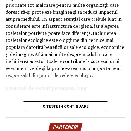
OEM.
prioritate tot mai mare pentru multe organizații care
doresc să-și protejeze imaginea și să reducă impactul
Ce înseamnă Ravenol VMP?
asupra mediului. Un aspect esențial care trebuie luat în
considerare este infrastructura de igienă, iar alegerea
Denumirea
VMP
identifică o gamă de uleiuri dezvoltate
toaletelor potrivite poate face diferența. Închirierea
pentru motoare moderne care necesită performanțe
toaletelor ecologice este o opțiune din ce în ce mai
ridicate și compatibilitate cu numeroase specificații ale
populară datorită beneficiilor sale ecologice, economice
constructorilor auto.
și de imagine. Află mai multe despre modul în care
Acest produs este destinat în special motoarelor
închirierea acestor toalete contribuie la succesul unui
moderne pe benzină și diesel, inclusiv celor echipate cu:
eveniment verde și la promovarea unui comportament
responsabil din punct de vedere ecologic.
turbocompresor;
Economii de costuri pe termen lung
filtru de particule DPF;
Unul dintre cele mai mari avantaje ale activității
catalizatoare moderne;
CITESTE IN CONTINUARE
de
închiriere toalete ecologice
este economia de costuri.
sisteme Start-Stop.
Deși există un cost inițial pentru închirierea acestora, pe
termen lung, aceasta este o opțiune mai rentabilă decât
Ce înseamnă USVO?
PARTENERI
construirea unei infrastructuri permanente de toalete.