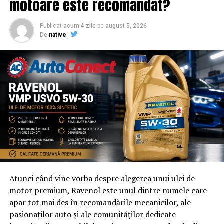
motoare este recomandat?
schimb de care ai nevoie. Oferim livrare rapidă în toată
România.
Publicat
acum 4 zile
pe
august 5, 2026
De
native
De ce să riști să-ți deteriorezi iPhone-ul mai mult cu
piese de schimb de proastă calitate? Alege
SmeuGSM pentru piese de schimb de calitate și un
service excelent pentru clienți!
Contact:
SmeuGSM
Website:
www.smeugsm.ro
Telefon: 0763 255 555
Atunci când vine vorba despre alegerea unui ulei de
motor premium, Ravenol este unul dintre numele care
ARTICOLE PE ACEIASI TEMA:
apar tot mai des în recomandările mecanicilor, ale
URMATORUL
pasionaților auto și ale comunităților dedicate
Chocolate Saga devine expozitie internațională