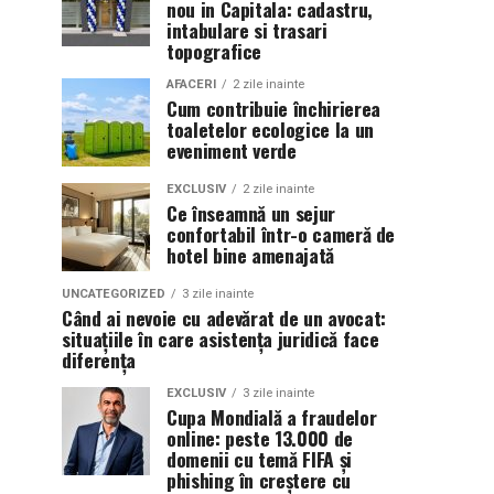
nou in Capitala: cadastru,
intabulare si trasari
topografice
AFACERI
2 zile inainte
Cum contribuie închirierea
toaletelor ecologice la un
eveniment verde
EXCLUSIV
2 zile inainte
Ce înseamnă un sejur
confortabil într-o cameră de
hotel bine amenajată
UNCATEGORIZED
3 zile inainte
Când ai nevoie cu adevărat de un avocat:
situațiile în care asistența juridică face
diferența
EXCLUSIV
3 zile inainte
Cupa Mondială a fraudelor
online: peste 13.000 de
domenii cu temă FIFA și
phishing în creștere cu