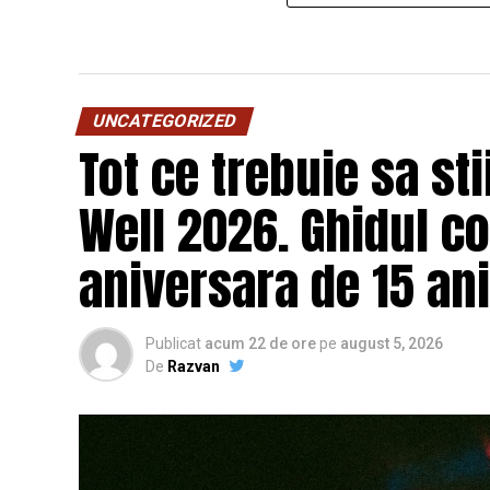
UNCATEGORIZED
Tot ce trebuie sa st
Well 2026. Ghidul c
aniversara de 15 ani
Publicat
acum 22 de ore
pe
august 5, 2026
De
Razvan