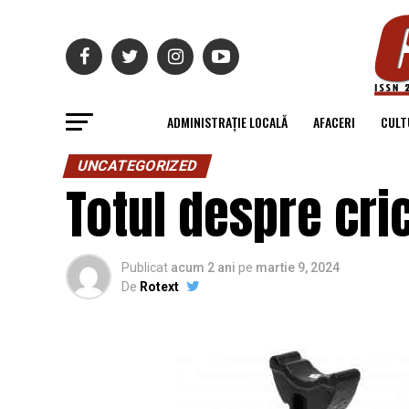
ADMINISTRAȚIE LOCALĂ
AFACERI
CULT
UNCATEGORIZED
Totul despre cric
Publicat
acum 2 ani
pe
martie 9, 2024
De
Rotext