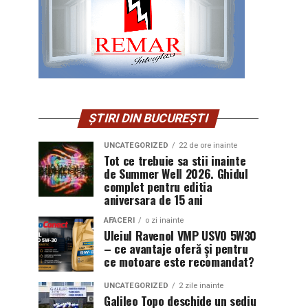
ȘTIRI DIN BUCUREȘTI
UNCATEGORIZED
22 de ore inainte
Tot ce trebuie sa stii inainte
de Summer Well 2026. Ghidul
complet pentru editia
aniversara de 15 ani
AFACERI
o zi inainte
Uleiul Ravenol VMP USVO 5W30
– ce avantaje oferă și pentru
ce motoare este recomandat?
UNCATEGORIZED
2 zile inainte
Galileo Topo deschide un sediu