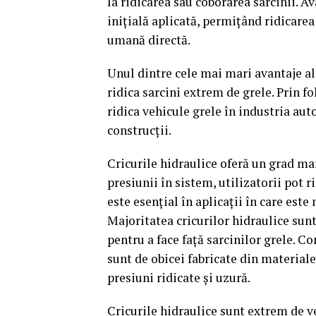
la ridicarea sau coborârea sarcinii. 
inițială aplicată, permițând ridicarea
umană directă.
Unul dintre cele mai mari avantaje a
ridica sarcini extrem de grele. Prin f
ridica vehicule grele în industria aut
construcții.
Cricurile hidraulice oferă un grad mar
presiunii în sistem, utilizatorii pot r
este esențial în aplicații în care este
Majoritatea cricurilor hidraulice sunt
pentru a face față sarcinilor grele. Co
sunt de obicei fabricate din materiale
presiuni ridicate și uzură.
Cricurile hidraulice sunt extrem de ve