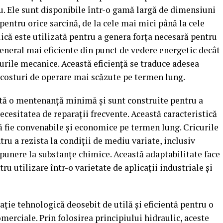
ru. Ele sunt disponibile într-o gamă largă de dimensiuni
e pentru orice sarcină, de la cele mai mici până la cele
că este utilizată pentru a genera forța necesară pentru
 general mai eficiente din punct de vedere energetic decât
curile mecanice. Această eficiență se traduce adesea
 costuri de operare mai scăzute pe termen lung.
sită o mentenanță minimă și sunt construite pentru a
necesitatea de reparații frecvente. Această caracteristică
 să fie convenabile și economice pe termen lung. Cricurile
ru a rezista la condiții de mediu variate, inclusiv
punere la substanțe chimice. Această adaptabilitate face
tru utilizare într-o varietate de aplicații industriale și
ație tehnologică deosebit de utilă și eficientă pentru o
omerciale. Prin folosirea principiului hidraulic, aceste