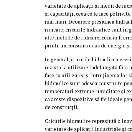
varietate de aplicații și medii de luc
și capacități, ceea ce le face potrivit
mai mari. Deoarece presiunea hidrauli
ridicare, cricurile hidraulice sunt în
alte metode de ridicare, cum ar fi cri
printr-un consum redus de energie și
În general, cricurile hidraulice nece
rezista la utilizare îndelungată fără 
face ca utilizarea și întreținerea lor
hidraulice sunt adesea construite pent
temperaturi extreme, umiditate și ex
ca aceste dispozitive să fie ideale pen
de construcții.
Cricurile hidraulice reprezintă o inov
varietate de aplicații industriale și c