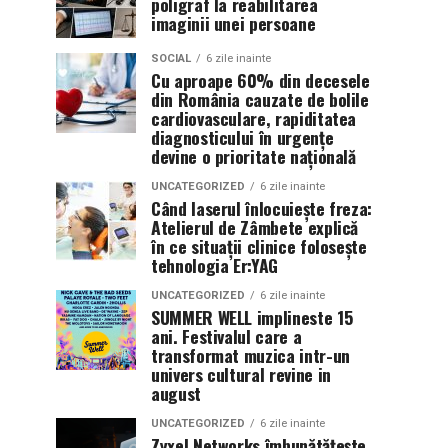
poligraf la reabilitarea
imaginii unei persoane
SOCIAL
6 zile inainte
Cu aproape 60% din decesele
din România cauzate de bolile
cardiovasculare, rapiditatea
diagnosticului în urgențe
devine o prioritate națională
UNCATEGORIZED
6 zile inainte
Când laserul înlocuiește freza:
Atelierul de Zâmbete explică
în ce situații clinice folosește
tehnologia Er:YAG
UNCATEGORIZED
6 zile inainte
SUMMER WELL implineste 15
ani. Festivalul care a
transformat muzica intr-un
univers cultural revine in
august
UNCATEGORIZED
6 zile inainte
Zyxel Networks îmbunătățește