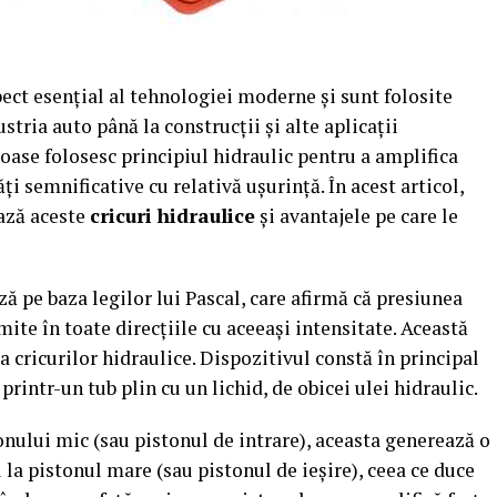
pect esențial al tehnologiei moderne și sunt folosite
stria auto până la construcții și alte aplicații
ioase folosesc principiul hidraulic pentru a amplifica
ăți semnificative cu relativă ușurință. În acest articol,
ază aceste
cricuri hidraulice
și avantajele pe care le
ă pe baza legilor lui Pascal, care afirmă că presiunea
mite în toate direcțiile cu aceeași intensitate. Această
 cricurilor hidraulice. Dispozitivul constă în principal
rintr-un tub plin cu un lichid, de obicei ulei hidraulic.
onului mic (sau pistonul de intrare), aceasta generează o
i la pistonul mare (sau pistonul de ieșire), ceea ce duce