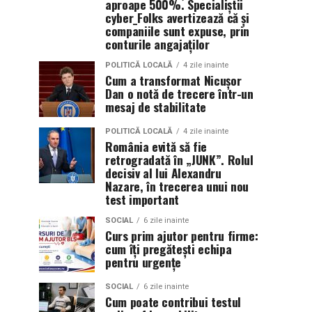
aproape 500%. Specialiștii
cyber_Folks avertizează că și
companiile sunt expuse, prin
conturile angajaților
POLITICĂ LOCALĂ
4 zile inainte
Cum a transformat Nicușor
Dan o notă de trecere într-un
mesaj de stabilitate
POLITICĂ LOCALĂ
4 zile inainte
România evită să fie
retrogradată în „JUNK”. Rolul
decisiv al lui Alexandru
Nazare, în trecerea unui nou
test important
SOCIAL
6 zile inainte
Curs prim ajutor pentru firme:
cum îți pregătești echipa
pentru urgențe
SOCIAL
6 zile inainte
Cum poate contribui testul