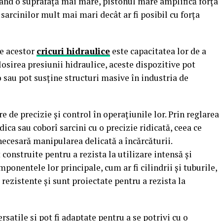
Având o suprafață mai mare, pistonul mare amplifică forța
 sarcinilor mult mai mari decât ar fi posibil cu forța
le acestor
cricuri hidraulice
este capacitatea lor de a
olosirea presiunii hidraulice, aceste dispozitive pot
o sau pot susține structuri masive în industria de
e de precizie și control în operațiunile lor. Prin reglarea
idica sau coborî sarcini cu o precizie ridicată, ceea ce
 necesară manipularea delicată a încărcăturii.
 construite pentru a rezista la utilizare intensă și
mponentele lor principale, cum ar fi cilindrii și tuburile,
 rezistente și sunt proiectate pentru a rezista la
rsatile și pot fi adaptate pentru a se potrivi cu o