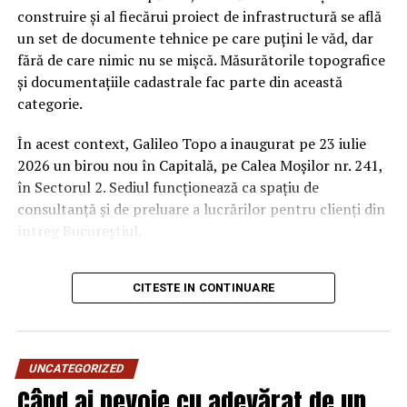
Incepand cu luni, 3.08, batarile pot fi comandate si prin
construire și al fiecărui proiect de infrastructură se află
aplicatia WOLT.
un set de documente tehnice pe care puțini le văd, dar
fără de care nimic nu se mișcă. Măsurătorile topografice
Intre 3 si 6 august: 10:00 – 20:00
și documentațiile cadastrale fac parte din această
Vineri, 7 august: 10:00 – 13:00
categorie.
Ridicarea bratarilor inainte de festival se poate face
În acest context, Galileo Topo a inaugurat pe 23 iulie
exclusiv de catre detinatorii de abonamente sau invitatii
2026 un birou nou în Capitală, pe Calea Moșilor nr. 241,
de tip full pass.
în Sectorul 2. Sediul funcționează ca spațiu de
consultanță și de preluare a lucrărilor pentru clienți din
Accesul i
n festival
întreg Bucureștiul.
Intrarea in festival se face, ca in fiecare an, din strada
Un domeniu discret, dar prezent
Oltului.
CITESTE IN CONTINUARE
în aproape orice demers
Program acces:
Cei mai mulți oameni intră în contact cu topografia o
Vineri: incepand cu ora 16:00
UNCATEGORIZED
singură dată sau de două ori în viață — de obicei când
Când ai nevoie cu adevărat de un
Sambata si duminica: incepand cu ora 14:00
cumpără o locuință sau când construiesc. De aceea,