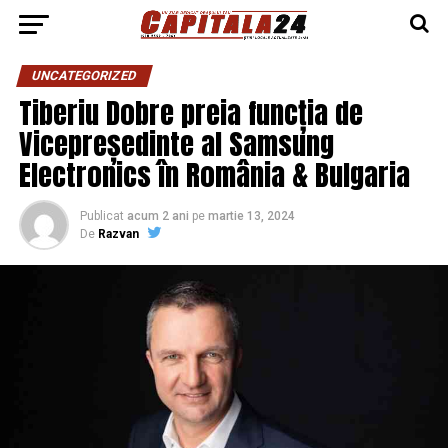
UNCATEGORIZED
Tiberiu Dobre preia funcția de
Vicepreședinte al Samsung
Electronics în România & Bulgaria
Publicat
acum 2 ani
pe
martie 13, 2024
De
Razvan