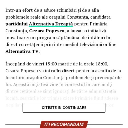
Într-un efort de a aduce schimbări și de a afla
problemele reale ale orașului Constanța, candidata
partidului
Alternativa Dreaptă
pentru Primăria
Constanța,
Cezara Popescu
, a lansat o inițiativă
inovatoare: un program săptămânal de întâlniri în
direct cu cetățenii prin intermediul televiziunii online
Alternativa TV
.
Începând de vineri 15:00 martie de la orele 18:00,
Cezara Popescu va intra
în direct
pentru a asculta de la
locuitorii orașului Constanța problemele și preocupările
lor. Această inițiativă vine în contextul în care mulți
dintre cetățeni se simt ignorați de către administrația
locală, sesizările lor trimise către Primărie fiind adesea
neglijate sau soluționate într-un mod nesatisfăcător.
CITESTE IN CONTINUARE
„Este timpul pentru o schimbare reală și pentru o
administrație care să asculte și să acționeze în interesul
ITI RECOMANDAM