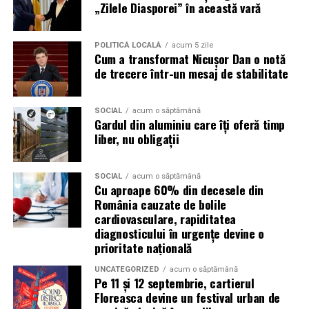
România are sute de mii de femei antreprenor. Mulți
„Zilele Diasporei” în această vară
dintre cei care ar beneficia de serviciile lor nu le cunosc,
nu pentru că nu le caută, ci pentru că nu le găsesc.
POLITICĂ LOCALĂ
acum 5 zile
Vizibilitatea profesională nu este vanitate. Este o parte
Cum a transformat Nicușor Dan o notă
din afacere.
de trecere într-un mesaj de stabilitate
Asociația Antreprenoare.ro a construit, prin această
SOCIAL
acum o săptămână
campanie, o arhivă de povești reale. Toate participantele
Gardul din aluminiu care îți oferă timp
din prima rundă vor apărea pe prima pagină a
liber, nu obligații
antreprenoare.ro
timp de un an.
SOCIAL
acum o săptămână
Campania #AlegSaFiuVizibila
Cu aproape 60% din decesele din
România cauzate de bolile
continuă
cardiovasculare, rapiditatea
diagnosticului în urgențe devine o
„Aleg să fiu vizibilă” se extinde în noi orașe. Sesiunile de
prioritate națională
fotografie de brand personal și micro-interviurile cu
UNCATEGORIZED
acum o săptămână
antreprenoare din toată România vor continua să fie
Pe 11 și 12 septembrie, cartierul
publicate pe antreprenoare.ro.
Floreasca devine un festival urban de