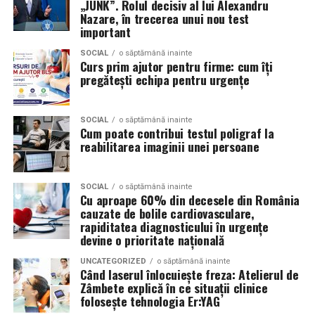
Iuliana Gabriela Enescu
este specialist în fotografie si
„JUNK”. Rolul decisiv al lui Alexandru
Nazare, în trecerea unui nou test
videografie cu dronă. Știe că domeniul ei este dominat
important
de bărbați și că vizibilitatea ei ca profesionistă este, în
sine, un argument.
SOCIAL
o săptămână inainte
Curs prim ajutor pentru firme: cum îți
pregătești echipa pentru urgențe
Isabela Alexandru
oferă servicii de consiliere de cuplu
și psihoterapie. Lucrează zilnic cu oameni care încearcă
să se înțeleagă mai bine și crede că autenticitatea
SOCIAL
o săptămână inainte
Cum poate contribui testul poligraf la
trebuie să înceapă de la ea.
reabilitarea imaginii unei persoane
Oana Teslaru
este consultant financiar și expert în
investiții imobiliare. A ales să fie prezentă cu vocea ei
SOCIAL
o săptămână inainte
într-un domeniu în care credibilitatea se construiește
Cu aproape 60% din decesele din România
cauzate de bolile cardiovasculare,
greu și se pierde repede.
rapiditatea diagnosticului în urgențe
devine o prioritate națională
Mirela Iacob
vinde cosmetice naturale și lucrează cu
femei care vor produse în care au încredere. Prezența ei
UNCATEGORIZED
o săptămână inainte
Când laserul înlocuiește freza: Atelierul de
publică este, pentru clientele ei, primul semn că brandul
Zâmbete explică în ce situații clinice
ei e real.
folosește tehnologia Er:YAG