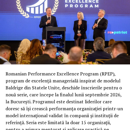
„Prin această inițiativă, vreau să demonstrez că
ascultăm și că suntem aici pentru a face diferența în
viața oamenilor din Constanța.”
Această inițiativă este o dovadă a angajamentului
Cezarei Popescu față de o administrație mai deschisă și
mai receptivă, iar reacțiile inițiale din partea comunității
au fost extrem de pozitive. Orașul Constanța are acum
ocazia să își exprime direct preocupările și să fie parte
activă în crearea unui viitor mai bun pentru toți
locuitorii săi.
Romanian Performance Excellence Program (RPEP),
program de excelență managerială inspirat de modelul
The post
Primăria Constanța ți-a dat block? Cezara
Baldrige din Statele Unite, deschide înscrierile pentru o
Popescu de ascultă!
appeared first on
INCISIV TV
.
nouă serie, care începe la finalul lunii septembrie 2026,
la București. Programul este destinat liderilor care
ARTICOLE PE ACEIASI TEMA:
doresc să își crească performanța organizației printr-un
URMATORUL
model internațional validat în companii și instituții de
ALTERNATIVA TV LIVE
referință. Seria este limitată la doar 15 organizații,
pentru a asigura mentorat și aplicare practică pe
NU RATATI