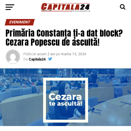
EVENIMENT
Primăria Constanța ți-a dat block?
Cezara Popescu de ascultă!
Publicat
acum 2 ani
pe
martie 13, 2024
De
Capitala24