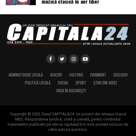
muzică clasică în aer liber
Dacă ești femeie antreprenor și vrei să fii parte din
comunitate sau din etapele viitoare ale campaniei, mai
multe informații pe
antreprenoare.ro
sau la
contact@antreprenoare.ro
.
Asociația Antreprenoare.ro
a fost fondată în 2019 și
reunește peste 16.000 de femei antreprenor din
România.
Sursa foto:antreprenoare.ro
ADMINISTRAȚIE LOCALĂ
AFACERI
CULTURĂ
EVENIMENT
EXCLUSIV
POLITICĂ LOCALĂ
SOCIAL
SPORT
ȘTIRI DIN JUDEȚ
VIAȚA ÎN BUCUREȘTI
Copyright © 2023 Ziarul CAPITALA24. Un proiect din reteaua Orasul
MEU. Răspunderea juridică, civilă și penală, pentru conținutul
materialelor publicate pe site-ul capitala24.ro este purtată exclusiv de
către autorul acestora.