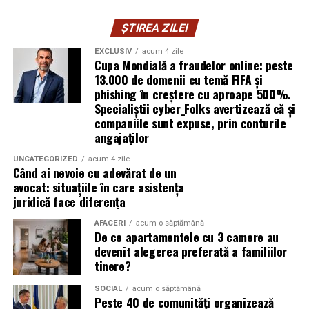
Ștefania Filip
este numerolog și lucrează cu
antreprenori care vor să ia decizii mai aliniate cu ce sunt
ȘTIREA ZILEI
ei cu adevărat. Alege să fie vizibilă pentru că domeniul ei
EXCLUSIV
acum 4 zile
câștigă credibilitate prin oameni, nu prin concepte.
Cupa Mondială a fraudelor online: peste
13.000 de domenii cu temă FIFA și
Mihaela Antoche
phishing în creștere cu aproape 500%.
activează în nutriție și sănătate.
Specialiștii cyber_Folks avertizează că și
Crede că informația corectă ajunge la oamenii potriviți
companiile sunt expuse, prin conturile
doar atunci când vine de la o sursă cu chip și nume.
angajaților
De ce contează vizibilitatea, nu
UNCATEGORIZED
acum 4 zile
Când ai nevoie cu adevărat de un
doar activitatea
avocat: situațiile în care asistența
juridică face diferența
Campania „Aleg să fiu vizibilă” (
#AlegSaFiuVizibila)
nu
AFACERI
acum o săptămână
este doar despre fotografie. Este despre o decizie pe
De ce apartamentele cu 3 camere au
devenit alegerea preferată a familiilor
care fiecare dintre aceste femei a luat-o conștient: să nu
tinere?
mai lase calitatea muncii lor să rămână un secret bine
păzit.
SOCIAL
acum o săptămână
Peste 40 de comunități organizează