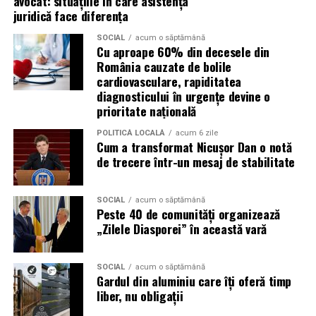
avocat: situațiile în care asistența
juridică face diferența
doar activitatea
SOCIAL
acum o săptămână
Cu aproape 60% din decesele din
Campania „Aleg să fiu vizibilă” (
#AlegSaFiuVizibila)
nu
România cauzate de bolile
este doar despre fotografie. Este despre o decizie pe
cardiovasculare, rapiditatea
care fiecare dintre aceste femei a luat-o conștient: să nu
diagnosticului în urgențe devine o
mai lase calitatea muncii lor să rămână un secret bine
prioritate națională
păzit.
POLITICĂ LOCALĂ
acum 6 zile
Cum a transformat Nicușor Dan o notă
România are sute de mii de femei antreprenor. Mulți
de trecere într-un mesaj de stabilitate
dintre cei care ar beneficia de serviciile lor nu le cunosc,
nu pentru că nu le caută, ci pentru că nu le găsesc.
Vizibilitatea profesională nu este vanitate. Este o parte
SOCIAL
acum o săptămână
Peste 40 de comunități organizează
din afacere.
„Zilele Diasporei” în această vară
Asociația Antreprenoare.ro a construit, prin această
campanie, o arhivă de povești reale. Toate participantele
SOCIAL
acum o săptămână
Gardul din aluminiu care îți oferă timp
din prima rundă vor apărea pe prima pagină a
liber, nu obligații
antreprenoare.ro
timp de un an.