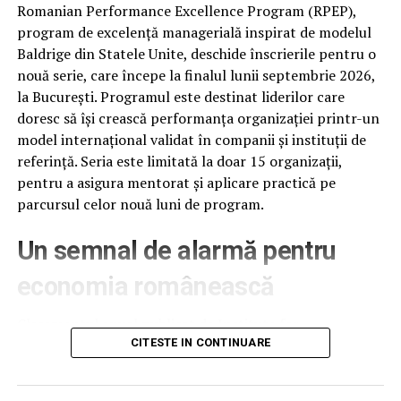
Romanian Performance Excellence Program (RPEP),
program de excelență managerială inspirat de modelul
ARTICOLE PE ACEIASI TEMA:
Baldrige din Statele Unite, deschide înscrierile pentru o
URMATORUL
Ascultă muzica preferată și gestionează apelurile cu
nouă serie, care începe la finalul lunii septembrie 2026,
ușurință în mașină cu Navitel BHF02 BASE
la București. Programul este destinat liderilor care
doresc să își crească performanța organizației printr-un
NU RATATI
model internațional validat în companii și instituții de
Colantare auto cu folie PPF
referință. Seria este limitată la doar 15 organizații,
pentru a asigura mentorat și aplicare practică pe
parcursul celor nouă luni de program.
Un semnal de alarmă pentru
economia românească
Clasamentul anual publicat de Institute for
Management Development (IMD), la 18 iunie 2026,
CITESTE IN CONTINUARE
plasează România pe locul 61 din 70 de economii
analizate, cu 12 poziții mai jos decât în anul anterior –