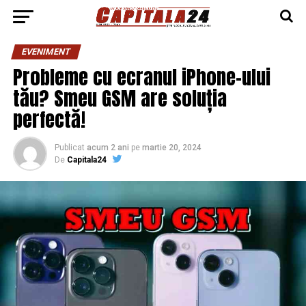
EVENIMENT
Probleme cu ecranul iPhone-ului
tău? Smeu GSM are soluția
perfectă!
Publicat
acum 2 ani
pe
martie 20, 2024
De
Capitala24