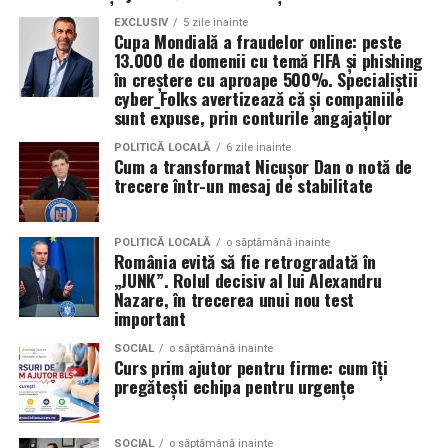
pentru un profesionist care vrea să fie ales pentru ce
EXCLUSIV
5 zile inainte
Cupa Mondială a fraudelor online: peste
știe, nu doar pentru ce arată în portofoliu.
13.000 de domenii cu temă FIFA și phishing
în creștere cu aproape 500%. Specialiștii
Patricia Constandache
activează în vânzări și relații cu
cyber_Folks avertizează că și companiile
clienții. A pornit de la convingerea că oamenii cumpără
sunt expuse, prin conturile angajaților
de la oameni, nu de la branduri, iar asta înseamnă că
POLITICĂ LOCALĂ
6 zile inainte
prezența personală contează la fel de mult ca produsul.
Cum a transformat Nicușor Dan o notă de
trecere într-un mesaj de stabilitate
Iuliana Gabriela Enescu
este specialist în fotografie si
videografie cu dronă. Știe că domeniul ei este dominat
POLITICĂ LOCALĂ
o săptămână inainte
de bărbați și că vizibilitatea ei ca profesionistă este, în
România evită să fie retrogradată în
„JUNK”. Rolul decisiv al lui Alexandru
sine, un argument.
Nazare, în trecerea unui nou test
important
Isabela Alexandru
oferă servicii de consiliere de cuplu
și psihoterapie. Lucrează zilnic cu oameni care încearcă
SOCIAL
o săptămână inainte
Curs prim ajutor pentru firme: cum îți
să se înțeleagă mai bine și crede că autenticitatea
pregătești echipa pentru urgențe
trebuie să înceapă de la ea.
Oana Teslaru
este consultant financiar și expert în
SOCIAL
o săptămână inainte