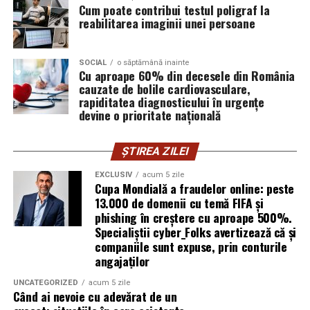
Cum poate contribui testul poligraf la
investiții imobiliare. A ales să fie prezentă cu vocea ei
reabilitarea imaginii unei persoane
într-un domeniu în care credibilitatea se construiește
greu și se pierde repede.
SOCIAL
o săptămână inainte
Mirela Iacob
Cu aproape 60% din decesele din România
vinde cosmetice naturale și lucrează cu
cauzate de bolile cardiovasculare,
femei care vor produse în care au încredere. Prezența ei
rapiditatea diagnosticului în urgențe
publică este, pentru clientele ei, primul semn că brandul
devine o prioritate națională
ei e real.
ȘTIREA ZILEI
Ștefania Filip
este numerolog și lucrează cu
antreprenori care vor să ia decizii mai aliniate cu ce sunt
EXCLUSIV
acum 5 zile
Cupa Mondială a fraudelor online: peste
ei cu adevărat. Alege să fie vizibilă pentru că domeniul ei
13.000 de domenii cu temă FIFA și
câștigă credibilitate prin oameni, nu prin concepte.
phishing în creștere cu aproape 500%.
Specialiștii cyber_Folks avertizează că și
Mihaela Antoche
activează în nutriție și sănătate.
companiile sunt expuse, prin conturile
Crede că informația corectă ajunge la oamenii potriviți
angajaților
doar atunci când vine de la o sursă cu chip și nume.
UNCATEGORIZED
acum 5 zile
Când ai nevoie cu adevărat de un
De ce contează vizibilitatea, nu