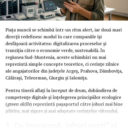
corporala profesionale.
preluarea completă a curățeniei ulterioare;
Pentru situații neprevăzute
– intervenții de
urgență în cazul inundațiilor sau incendiilor;
Pe langa intrebarile tehnice, este esential sa consideri si
Pentru covoare și mochete
– spălare
Piața muncii se schimbă într-un ritm alert, iar două mari
ce isi doresc si au nevoie clientii tai. Aparatele de
profesională, cu eliminarea petelor, bacteriilor și
direcții redefinesc modul în care companiile își
remodelare corporala profesionale pot oferi o gama
mirosurilor;
desfășoară activitatea: digitalizarea proceselor și
variata de tratamente, de la reducerea grasimii si
tranziția către o economie verde, sustenabilă. În
Pentru suprafețele de marmură și granit
–
celulitei la imbunatatirea tonusului pielii. Asigura-te ca
regiunea Sud-Muntenia, aceste schimbări nu mai
tratamente de impermeabilizare, pentru protecție și
alegi echipamente care raspund cel mai bine cererilor si
reprezintă simple concepte teoretice, ci cerințe zilnice
strălucire de durată.
nevoilor clientelei tale.
ale angajatorilor din județele Argeș, Prahova, Dâmbovița,
Călărași, Teleorman, Giurgiu și Ialomița.
Pentru tinerii aflați la început de drum, dobândirea de
Investitia pe care o faci intr-un aparat de remodelare
competențe digitale și înțelegerea principiilor ecologice
corporala profesional trebuie sa fie justificata din punct
(
green skills
) reprezintă pașaportul către joburi mai bine
de vedere financiar. Analizeaza costurile initiale,
plătite, mai sigure și mai adaptate cerințelor viitorului.
potentialul de venit si timpul necesar pentru a recupera
investitia. Acest calcul iti va oferi o imagine clara a
1. Ce înseamnă „joburi verzi” și
rentabilitatii pe termen lung.