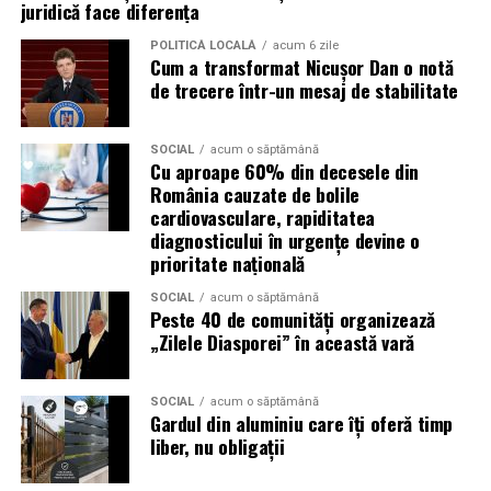
juridică face diferența
Masina
personal
a
POLITICĂ LOCALĂ
acum 6 zile
Cum a transformat Nicușor Dan o notă
Organizatorii recomanda utilizarea transportului public
de trecere într-un mesaj de stabilitate
sau a curselor speciale dedicate festivalului, intrucat nu
exista parcare destinata publicului.
SOCIAL
acum o săptămână
Cu aproape 60% din decesele din
Daca alegi totusi sa vii cu masina, sunt recomandate
România cauzate de bolile
rutele alternative Chitila – Buftea sau Corbeanca –
cardiovasculare, rapiditatea
diagnosticului în urgențe devine o
Buftea.
prioritate națională
Puncte de prim ajutor
SOCIAL
acum o săptămână
Peste 40 de comunități organizează
Mai multe puncte medicale vor fi disponibile in
„Zilele Diasporei” în această vară
interiorul festivalului si vor fi marcate pe harta din
aplicatia Summer Well.
SOCIAL
acum o săptămână
Gardul din aluminiu care îți oferă timp
Top-up rapid pentru plati i
n festival
liber, nu obligații
Bratara de acces include un cod PIN care permite