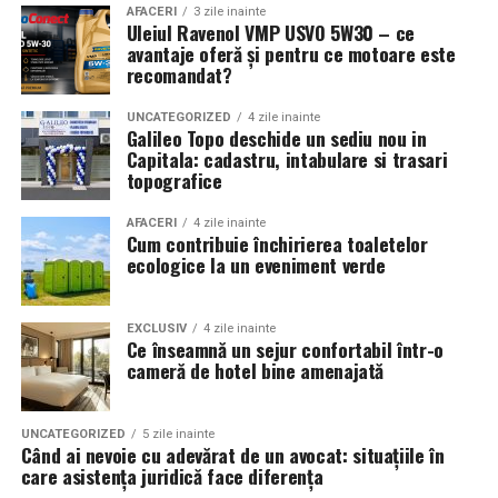
exclusiv de catre detinatorii de abonamente sau invitatii
AFACERI
3 zile inainte
se pot adapta rapid la cerințele schimburilor
de tip full pass.
Uleiul Ravenol VMP USVO 5W30 – ce
tehnologice din companii.
avantaje oferă și pentru ce motoare este
recomandat?
Accesul i
n festival
4. Sprijinul continuu pe
UNCATEGORIZED
4 zile inainte
Intrarea in festival se face, ca in fiecare an, din strada
parcursul procesului de învățare
Galileo Topo deschide un sediu nou in
Oltului.
Capitala: cadastru, intabulare si trasari
topografice
Pentru ca tinerii din comunități izolate sau din medii
Program acces:
defavorizate să poată urma aceste cursuri fără grija
AFACERI
4 zile inainte
Cum contribuie închirierea toaletelor
costurilor zilnice, proiectul oferă o serie de măsuri de
Vineri: incepand cu ora 16:00
ecologice la un eveniment verde
sprijin integrat.
Sambata si duminica: incepand cu ora 14:00
Pe lângă accesul gratuit la sălile de curs și atelierele de
EXCLUSIV
4 zile inainte
Pentru o experienta cat mai relaxata, organizatorii
practică, beneficiarii primesc pachete logistice și
Ce înseamnă un sejur confortabil într-o
recomanda sosirea cat mai devreme, in special in prima
cameră de hotel bine amenajată
alimentare săptămânale. Această abordare asigură
zi de festival.
condițiile necesare pentru ca fiecare participant să se
concentreze exclusiv pe învățare și pe dezvoltarea
UNCATEGORIZED
5 zile inainte
Accesul participantilor este permis pana la ora 23:30 in
propriilor competențe.
Când ai nevoie cu adevărat de un avocat: situațiile în
fiecare dintre cele trei zile.
care asistența juridică face diferența