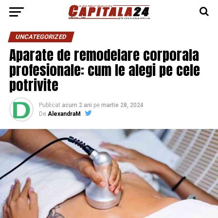
UNCATEGORIZED
Aparate de remodelare corporala
profesionale: cum le alegi pe cele
potrivite
Publicat
acum 2 ani
pe
martie 28, 2024
De
AlexandraM