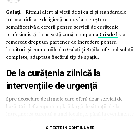
Inainte sa investesti in orice echipament, este esential
sa te informezi cat mai bine. Iata cateva intrebari pe
Galați
– Ritmul alert al vieții de zi cu zi și standardele
care ar trebui sa le pui furnizorului:
tot mai ridicate de igienă au dus la o creștere
semnificativă a cererii pentru servicii de curățenie
Care sunt recenziile si feedback-ul altor saloane
profesionistă. În această zonă, compania
Crisdef
s-a
despre acest aparat?
remarcat drept un partener de încredere pentru
locuitorii și companiile din Galați și Brăila, oferind soluții
Cauta pareri online sau intreaba direct furnizorul
complete, adaptate fiecărui tip de spațiu.
pentru testimoniale. Experientele altora te pot ajuta sa
eviti investitia in aparate costisitoare care nu dau
De la curățenia zilnică la
rezultate.
intervențiile de urgență
Care sunt costurile de intretinere si consumabilele
necesare?
Spre deosebire de firmele care oferă doar servicii de
bază, Crisdef acoperă o plajă largă de situații, de la
Afla despre orice costuri suplimentare legate de
întreținerea curentă a unei locuințe, până la evenimente
intretinerea aparatului si consumabile, astfel te asiguri
neprevăzute precum inundațiile sau incendiile.
ca investitia este sustenabila pe termen lung.
Compania intervine rapid în astfel de situații critice,
CITESTE IN CONTINUARE
prin operațiuni complete de spălare, curățare și
Ce garantie are aparatul de remodelare corporala