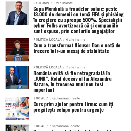
EXCLUSIV
5 zile inainte
Persoanele acreditate (presa, parteneri si guestlist) isi
Cupa Mondială a fraudelor online: peste
pot ridica acreditarile zilnic intre orele 08:00 si 20:00,
13.000 de domenii cu temă FIFA și phishing
Un pas sigur către o carieră
procesarea acestora incheindu-se dupa ora 20:00.
în creștere cu aproape 500%. Specialiștii
cyber_Folks avertizează că și companiile
modernă
sunt expuse, prin conturile angajaților
Festivalul ramane deschis partial pana la ora 05:00
dimineata.
POLITICĂ LOCALĂ
6 zile inainte
Tranziția verde și digitală nu este un obstacol, ci cea mai
Cum a transformat Nicușor Dan o notă de
mare oportunitate de dezvoltare pentru tinerii din Sud-
trecere într-un mesaj de stabilitate
Cum ajungi la Summer Well
Muntenia. O calificare care combină practica meseriei cu
tehnologia modernă garantează o poziție competitivă
Autobuz
POLITICĂ LOCALĂ
7 zile inainte
pe piața muncii și deschide uși către angajatori de top
România evită să fie retrogradată în
din întreaga regiune.
Cursele speciale pleaca din Bucuresti, din apropierea
„JUNK”. Rolul decisiv al lui Alexandru
Nazare, în trecerea unui nou test
statiei de metrou Straulesti, la intervale de aproximativ
important
Pregătește-te pentru joburile
15–30 de minute.
SOCIAL
o săptămână inainte
viitorului alături de noi!
Curs prim ajutor pentru firme: cum îți
Primele plecari:
pregătești echipa pentru urgențe
Ești un tânăr din județele Argeș, Prahova, Călărași,
Vineri – 15:30
Dâmbovița, Teleorman, Giurgiu sau Ialomița și vrei să
înveți o meserie adaptată cerințelor moderne? Înscrie-
SOCIAL
o săptămână inainte
Sambata si duminica – 13:30