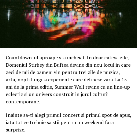
consumului de energie la locul de muncă,
Electronice, Artă și hobby
respectarea normelor europene de mediu și
utilizarea responsabilă a materiilor prime.
Companiile din Sud-Muntenia caută angajați care
înțeleg aceste reguli și le pot aplica natural în
activitatea de zi cu zi.
Angajament pentru sănătate și
2. Competențele digitale: De la
Countdown-ul aproape s-a incheiat. In doar cateva zile,
Domeniul Stirbey din Buftea devine din nou locul in care
mediu
utilizare de bază la instrumente
zeci de mii de oameni vin pentru trei zile de muzica,
arta, nopti lungi si experiente care definesc vara. La 15
profesionale
Un element apreciat de clienți este utilizarea exclusivă a
ani de la prima editie, Summer Well revine cu un line-up
unor
produse ecologice
, sigure atât pentru sănătatea
eclectic si un univers construit in jurul culturii
Într-o lume interconectată, alfabetizarea digitală a
copiilor și animalelor de companie, cât și pentru
contemporane.
devenit la fel de importantă ca scrisul sau cititul.
angajații din spațiile comerciale. Această abordare vine
Angajatorii nu mai caută doar persoane care știu să
în completarea unei echipe formate din personal
Inainte sa-ti alegi primul concert si primul spot de apus,
navigheze pe internet, ci tineri capabili să utilizeze
calificat, verificat riguros înainte de angajare, care
iata tot ce trebuie sa stii pentru un weekend fara
instrumente digitale specifice meseriei lor:
respectă discreția și programul fiecărui client.
surprize.