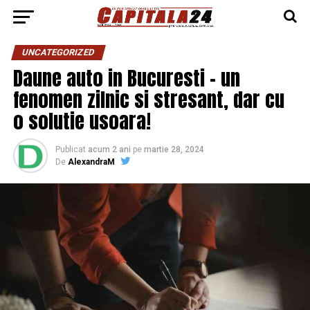
UNCATEGORIZED
Daune auto in Bucuresti – un
fenomen zilnic si stresant, dar cu
o solutie usoara!
Publicat
acum 2 ani
pe
martie 28, 2024
De
AlexandraM