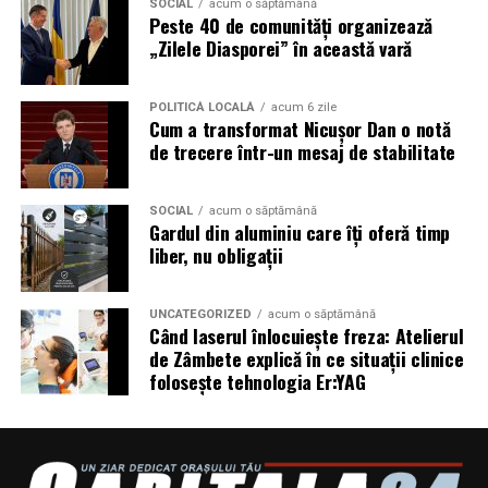
SOCIAL
acum o săptămână
accesului in festival.
Peste 40 de comunități organizează
„Zilele Diasporei” în această vară
De asemenea, Summer Well promoveaza un mediu sigur
si responsabil, iar consumul de substante interzise este
POLITICĂ LOCALĂ
acum 6 zile
strict interzis.
Cum a transformat Nicușor Dan o notă
de trecere într-un mesaj de stabilitate
Regulamentul complet, impreuna cu lista obiectelor
permise si interzise, poate fi consultat pe site-ul oficial
SOCIAL
acum o săptămână
al festivalului.
Gardul din aluminiu care îți oferă timp
liber, nu obligații
Un festival construit
impreuna cu partenerii sai
Summer Well 2026 este un festival Orange, sustinut de
UNCATEGORIZED
acum o săptămână
Când laserul înlocuiește freza: Atelierul
parteneri care contribuie la experienta editiei
de Zâmbete explică în ce situații clinice
aniversare: glo™, ING, Peroni Nastro Azzurro, Ursus,
folosește tehnologia Er:YAG
Bacardi, Martini, Jagermeister, Jack Daniel’s, Mega
Image, Pepsi, Fashion Days, alpro, Transalpina, vitamin
aqua, Lay’s, e-on, Academia de Studii Economice din
Bucuresti, FABIZ, Bucharest Business School, biciclop,