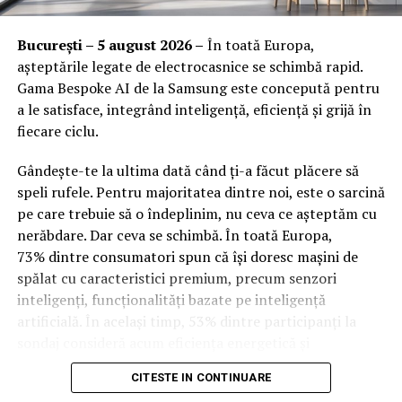
Fiecare modul de calificare include componente
practice axate pe noile tehnologii și soluții ecologice:
Orange Shop Plaza (12:00 – 20:00)
București – 5 august 2026 –
În toată Europa,
Orange Shop Park Lake (12:00 – 20:00)
așteptările legate de electrocasnice se schimbă rapid.
Exerciții practice aplicate:
Cursanții lucrează
Gama Bespoke AI de la Samsung este concepută pentru
direct cu echipamente moderne și tablete
Incepand cu luni, 3.08, batarile pot fi comandate si prin
a le satisface, integrând inteligență, eficiență și grijă în
electronice pentru simularea sarcinilor de lucru.
aplicatia WOLT.
fiecare ciclu.
Conștientizarea amprentei de mediu:
Tinerii
Intre 3 si 6 august: 10:00 – 20:00
învață cum să reducă consumul nejustificat de
Gândește-te la ultima dată când ți-a făcut plăcere să
energie și materiale la bancul de lucru sau în birou.
Vineri, 7 august: 10:00 – 13:00
speli rufele. Pentru majoritatea dintre noi, este o sarcină
pe care trebuie să o îndeplinim, nu ceva ce așteptăm cu
Flexibilitate și adaptabilitate:
Prin stăpânirea
Ridicarea bratarilor inainte de festival se poate face
nerăbdare. Dar ceva se schimbă. În toată Europa,
tehnologiei, participanții devin mult mai flexibili și
exclusiv de catre detinatorii de abonamente sau invitatii
73% dintre consumatori spun că își doresc mașini de
se pot adapta rapid la cerințele schimburilor
de tip full pass.
spălat cu caracteristici premium, precum senzori
tehnologice din companii.
inteligenți, funcționalități bazate pe inteligență
Accesul i
n festival
4. Sprijinul continuu pe
artificială. În același timp, 53% dintre participanți la
sondaj consideră acum eficiența energetică și
Intrarea in festival se face, ca in fiecare an, din strada
parcursul procesului de învățare
optimizarea bazată pe inteligență artificială drept
Oltului.
CITESTE IN CONTINUARE
factori-cheie în alegerea electrocasnicelor. Cererea
Pentru ca tinerii din comunități izolate sau din medii