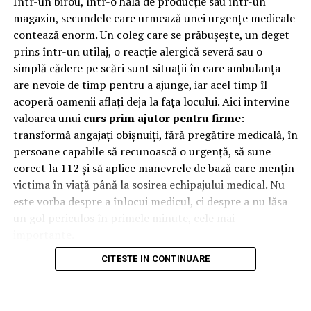
Într-un birou, într-o hală de producție sau într-un
De ce sa alegi pantofii sport cu platforma?
magazin, secundele care urmează unei urgențe medicale
contează enorm. Un coleg care se prăbușește, un deget
prins într-un utilaj, o reacție alergică severă sau o
simplă cădere pe scări sunt situații în care ambulanța
are nevoie de timp pentru a ajunge, iar acel timp îl
acoperă oamenii aflați deja la fața locului. Aici intervine
valoarea unui
curs prim ajutor pentru firme
:
transformă angajați obișnuiți, fără pregătire medicală, în
persoane capabile să recunoască o urgență, să sune
corect la 112 și să aplice manevrele de bază care mențin
victima în viață până la sosirea echipajului medical. Nu
este vorba despre a înlocui medicul, ci despre a nu lăsa
un gol periculos în primele minute, cele mai
importante.
CITESTE IN CONTINUARE
De ce contează primele minute
la locul de muncă