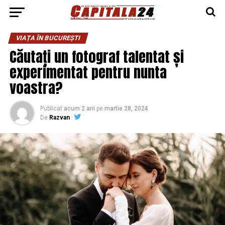
VIAȚA ÎN BUCUREȘTI
Căutați un fotograf talentat și
experimentat pentru nunta
voastra?
Publicat
acum 2 ani
pe
martie 28, 2024
De
Razvan