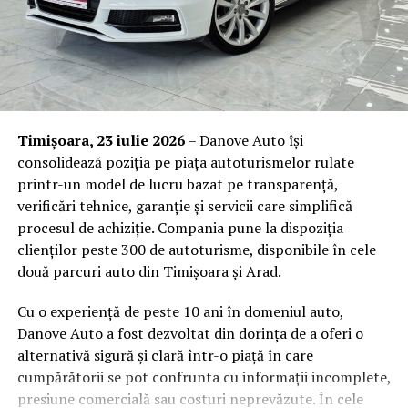
Beneficiile concrete pentru
companie ale unei echipe
instruite
Investiția într-un program de prim ajutor nu este doar o
Timișoara, 23 iulie 2026
– Danove Auto își
formalitate bifată pe lista de conformitate. Are efecte
consolidează poziția pe piața autoturismelor rulate
măsurabile asupra modului în care funcționează
printr-un model de lucru bazat pe transparență,
organizația și asupra oamenilor din ea.
verificări tehnice, garanție și servicii care simplifică
procesul de achiziție. Compania pune la dispoziția
Răspuns rapid și competent
la incidente, ceea ce
clienților peste 300 de autoturisme, disponibile în cele
reduce gravitatea consecințelor și, implicit,
două parcuri auto din Timișoara și Arad.
perioadele de absență medicală.
Conformitate cu obligațiile de securitate și
Cu o experiență de peste 10 ani în domeniul auto,
sănătate în muncă
, care impun angajatorului să
Danove Auto a fost dezvoltat din dorința de a oferi o
asigure măsuri de prim ajutor și personal desemnat
alternativă sigură și clară într-o piață în care
pentru acordarea acestuia.
cumpărătorii se pot confrunta cu informații incomplete,
presiune comercială sau costuri neprevăzute. În cele
Reducerea răspunderii juridice
în cazul unui