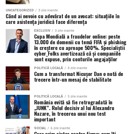
două
Certificate de Apreciere
înmânate de
Ambassador Zuckerman în numele comunității Alianța.
UNCATEGORIZED
3 zile inainte
Când ai nevoie cu adevărat de un avocat: situațiile în
care asistența juridică face diferența
Michael L. Dickerson
a fost distins pentru
angajamentul diplomatic exemplar, viziunea strategică
EXCLUSIV
3 zile inainte
Cupa Mondială a fraudelor online: peste
și rolul activ în consolidarea cooperării economice,
13.000 de domenii cu temă FIFA și phishing
energetice și de securitate dintre cele două țări, precum
în creștere cu aproape 500%. Specialiștii
cyber_Folks avertizează că și companiile
și pentru prietenia sa autentică față de România.
sunt expuse, prin conturile angajaților
Christopher Gruber
, Regional Security Officer în
POLITICĂ LOCALĂ
4 zile inainte
Cum a transformat Nicușor Dan o notă de
cadrul Ambasadei SUA la București, a primit
trecere într-un mesaj de stabilitate
recunoașterea pentru profesionalism, dedicare și
leadership în protejarea personalului și intereselor
americane, și pentru colaborarea strânsă cu autoritățile
POLITICĂ LOCALĂ
5 zile inainte
România evită să fie retrogradată în
române în întărirea securității comune.
„JUNK”. Rolul decisiv al lui Alexandru
Nazare, în trecerea unui nou test
Dincolo de agendă, întâlnirea a evidențiat o realitate mai
important
amplă: relația România–Statele Unite nu este susținută
doar instituțional, ci și de o rețea tot mai solidă de lideri
SOCIAL
6 zile inainte
Curs prim ajutor pentru firme: cum îți