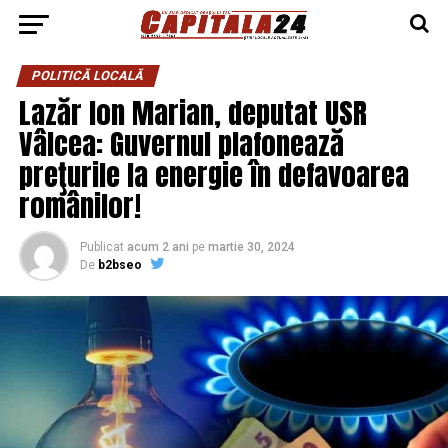
POLITICĂ LOCALĂ
Lazăr Ion Marian, deputat USR
Vâlcea: Guvernul plafonează
preţurile la energie în defavoarea
românilor!
Publicat
acum 2 ani
pe
martie 30, 2024
De
b2bseo