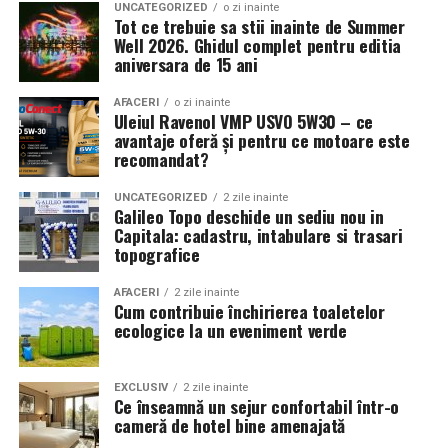
UNCATEGORIZED
o zi inainte
obligație, ci o convingere:
„România și Statele Unite nu
Tot ce trebuie sa stii inainte de Summer
sunt unite doar de interese, ci de valori și de o istorie
Well 2026. Ghidul complet pentru editia
aniversara de 15 ani
comună în apărarea libertății.”
Au subliniat, totodată,
misiunea comună de a aduce în România know-how,
AFACERI
o zi inainte
leadership și cultură antreprenorială:
„We believe in
Uleiul Ravenol VMP USVO 5W30 – ce
building not only connections, but capacity.”
avantaje oferă și pentru ce motoare este
recomandat?
A urmat discursul Ambasadorului
Darryl Nirenberg
UNCATEGORIZED
2 zile inainte
care a reprezentat unul dintre momentele de vârf ale
Galileo Topo deschide un sediu nou in
serii, urmărit cu interes de cei peste 250 de participanți.
Capitala: cadastru, intabulare si trasari
topografice
Noul Ambasador al Statelor Unite a transmis un mesaj
puternic de angajament față de România și față de
AFACERI
2 zile inainte
valorile comune ale parteneriatului transatlantic, într-o
Cum contribuie închirierea toaletelor
atmosferă de autentică prietenie și entuziasm.
ecologice la un eveniment verde
Distincții pentru contribuții remarcabile la relația
EXCLUSIV
2 zile inainte
bilaterală
Ce înseamnă un sejur confortabil într-o
cameră de hotel bine amenajată
Un moment special al serii l-a constituit acordarea a