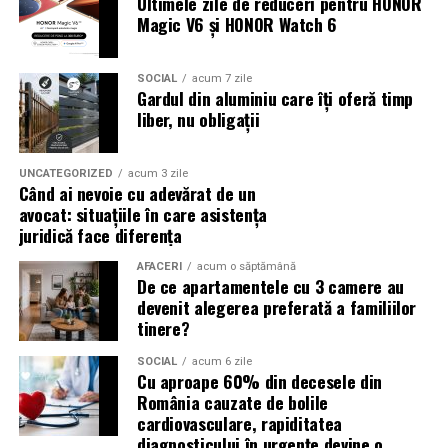
Ultimele zile de reduceri pentru HONOR
Magic V6 și HONOR Watch 6
SOCIAL
acum 7 zile
Gardul din aluminiu care îți oferă timp
liber, nu obligații
UNCATEGORIZED
acum 3 zile
Când ai nevoie cu adevărat de un
avocat: situațiile în care asistența
juridică face diferența
AFACERI
acum o săptămână
De ce apartamentele cu 3 camere au
devenit alegerea preferată a familiilor
tinere?
SOCIAL
acum 6 zile
Cu aproape 60% din decesele din
România cauzate de bolile
cardiovasculare, rapiditatea
diagnosticului în urgențe devine o