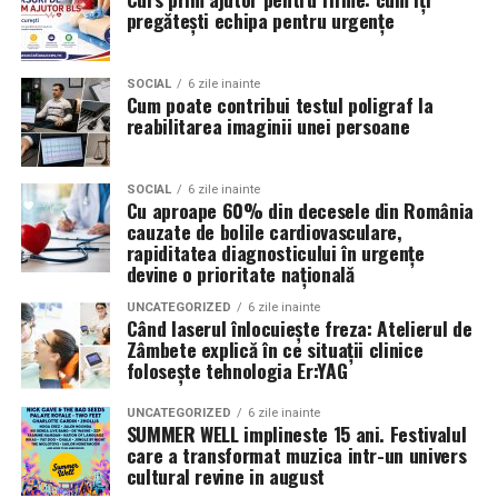
și comunități care investesc direct în viitorul acestui
pregătești echipa pentru urgențe
parteneriat, inclusiv în capacitatea sa de a răspunde
coerent provocărilor de securitate din regiune.
SOCIAL
6 zile inainte
Cum poate contribui testul poligraf la
Alianța – platformă de referință a cooperării
reabilitarea imaginii unei persoane
transatlantice
Fondată la Washington, Alianța reunește foștii
SOCIAL
6 zile inainte
Cu aproape 60% din decesele din România
ambasadori americani din România și lideri din sectoare
cauzate de bolile cardiovasculare,
strategice – securitate, energie, industrie și tehnologie –
rapiditatea diagnosticului în urgențe
facilitând dialogul la nivel înalt și proiecte concrete
devine o prioritate națională
între România și Statele Unite. Recepția de miercuri
UNCATEGORIZED
6 zile inainte
seară a reconfirmat că parteneriatul româno-american
Când laserul înlocuiește freza: Atelierul de
Zâmbete explică în ce situații clinice
este profund ancorat în valori comune, memorie
folosește tehnologia Er:YAG
istorică și o viziune împărtășită pentru un viitor mai
sigur și mai prosper.
UNCATEGORIZED
6 zile inainte
SUMMER WELL implineste 15 ani. Festivalul
Contact presă:
Florina Lepădatu, Executive Manager
care a transformat muzica intr-un univers
cultural revine in august
Alianța
florina@alianta.org
| 0775 623 635