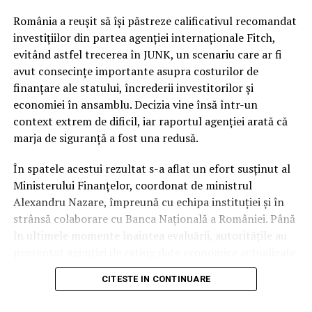
și pensiilor și riscul persistent de a fi încadrați la
categoria de risc major (
junk
).
România a reușit să își păstreze calificativul recomandat
investițiilor din partea agenției internaționale Fitch,
În ciuda acestor vulnerabilități și a presiunii uriașe pe
evitând astfel trecerea în JUNK, un scenariu care ar fi
finanțele publice, autoritățile române au reușit să evite
avut consecințe importante asupra costurilor de
scenariul negativ. Întrebarea esențială este cum a fost
finanțare ale statului, încrederii investitorilor și
posibil acest lucru, în condițiile în care datele
economiei în ansamblu. Decizia vine însă într-un
economice brute erau deja cunoscute de piețe.
context extrem de dificil, iar raportul agenției arată că
marja de siguranță a fost una redusă.
Răspunsul nu a stat în prezentarea unor indicatori noi,
ci în garanțiile de conduită fiscală. În timp ce
În spatele acestui rezultat s-a aflat un efort susținut al
autoritatea altor actori politici s-a erodat considerabil
Ministerului Finanțelor, coordonat de ministrul
pe parcursul mandatului, Nicușor Dan a rămas
Alexandru Nazare, împreună cu echipa instituției și în
interlocutorul strategic în care partenerii externi au
strânsă colaborare cu Banca Națională a României. Până
avut încredere totală.
în ultimele momente înaintea evaluării, autoritățile au
prezentat agenției de rating date economice actualizate
Presedinția ca garant al
și argumente tehnice privind evoluția finanțelor publice
CITESTE IN CONTINUARE
și măsurile adoptate pentru consolidarea fiscală.
disciplinei bugetare