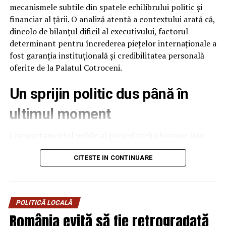
mecanismele subtile din spatele echilibrului politic și
financiar al țării. O analiză atentă a contextului arată că,
dincolo de bilanțul dificil al executivului, factorul
determinant pentru încrederea piețelor internaționale a
fost garanția instituțională și credibilitatea personală
oferite de la Palatul Cotroceni.
Un sprijin politic dus până în
ultimul moment
Comportamentul public al președintelui Nicușor Dan
după prezentarea evaluării Fitch ilustrează o strategie
de protejare a stabilității naționale. Deși raportul
CITESTE IN CONTINUARE
agenției putea fi interpretat și speculat politic ca un
eșec al executivului, președintele a ales o abordare
temperată, evitând să adauge tensiune peste o situație
POLITICĂ LOCALĂ
deja fragilă.
România evită să fie retrogradată