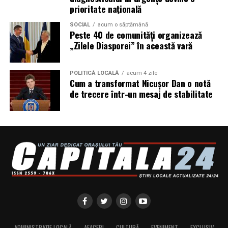
prioritate națională
SOCIAL
acum o săptămână
Peste 40 de comunități organizează
„Zilele Diasporei” în această vară
POLITICĂ LOCALĂ
acum 4 zile
Cum a transformat Nicușor Dan o notă
de trecere într-un mesaj de stabilitate
ADMINISTRAȚIE LOCALĂ
AFACERI
CULTURĂ
EVENIMENT
EXCLUSIV