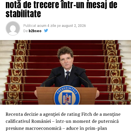
România în declin demografic! MRS cere politici
notă de trecere într-un mesaj de
concrete de sprijinire a tinerilor familii!
stabilitate
Publicat
acum 4 zile
pe
august 2, 2026
De
b2bseo
Recenta decizie a agenției de rating Fitch de a menține
calificativul României – într-un moment de puternică
presiune macroeconomică – aduce în prim-plan