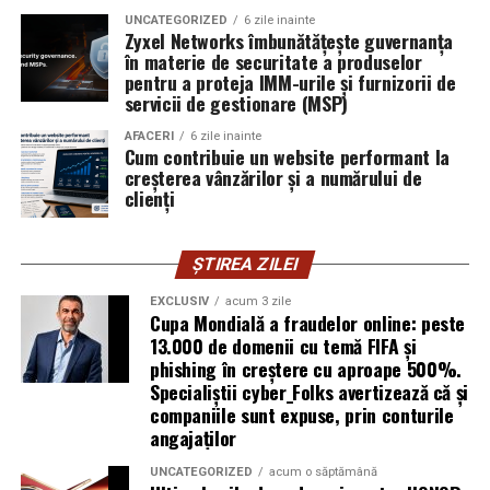
UNCATEGORIZED
6 zile inainte
Zyxel Networks îmbunătățește guvernanța
în materie de securitate a produselor
pentru a proteja IMM-urile și furnizorii de
servicii de gestionare (MSP)
AFACERI
6 zile inainte
Cum contribuie un website performant la
creșterea vânzărilor și a numărului de
clienți
ȘTIREA ZILEI
EXCLUSIV
acum 3 zile
Cupa Mondială a fraudelor online: peste
13.000 de domenii cu temă FIFA și
phishing în creștere cu aproape 500%.
Specialiștii cyber_Folks avertizează că și
companiile sunt expuse, prin conturile
angajaților
UNCATEGORIZED
acum o săptămână