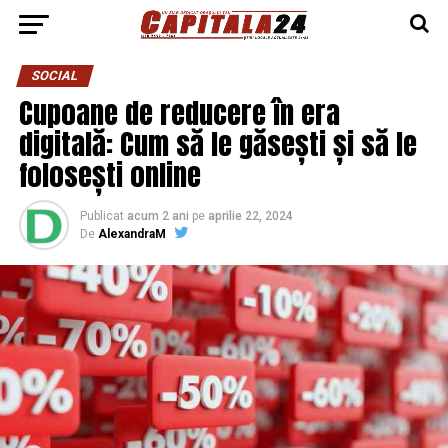
SOCIAL
Cupoane de reducere în era
digitală: Cum să le găsești și să le
folosești online
Publicat
acum 2 ani
pe
aprilie 22, 2024
De
AlexandraM