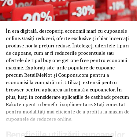
În era digitală, descoperiți economii mari cu cupoanele
online. Găsiți reduceri, oferte exclusive și chiar încercați
produse noi la prețuri reduse. Înțelegeți diferitele tipuri
de cupoane, cum ar fi reducerile procentuale sau
ofertele de tipul buy one get one free pentru economii
maxime. Explorați site-urile populare de cupoane
precum RetailMeNot și Coupons.com pentru a
economisi la cumpărături. Utilizați extensii pentru
browser pentru aplicarea automată a cupoanelor. În
plus, luați în considerare aplicațiile de cashback precum
Rakuten pentru beneficii suplimentare. Stați conectat
pentru modalități mai eficiente de a profita la maxim de
cupoanele de reducere online.
Beneficiile utilizării cupoanelor