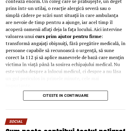
contează enorm. Un coleg care se prăbușește, un deget
reducerile procentuale, transportul gratuit sau ofertele
prins într-un utilaj, o reacție alergică severă sau o
de tip cumpără-unul-și-ia-unul-gratuit, poți maximiza
simplă cădere pe scări sunt situații în care ambulanța
economiile tale. Cunoașterea procesului de rambursare
are nevoie de timp pentru a ajunge, iar acel timp îl
pentru fiecare tip de cupon te va ajuta să profiți la
acoperă oamenii aflați deja la fața locului. Aici intervine
maximum de experiența ta de cumpărături online.
valoarea unui
curs prim ajutor pentru firme
:
transformă angajați obișnuiți, fără pregătire medicală, în
Categorii de cupoane
persoane capabile să recunoască o urgență, să sune
Pentru a maximiza economiile și a profita la maximum
corect la 112 și să aplice manevrele de bază care mențin
de cupoanele de reducere online, este crucial să înțelegi
victima în viață până la sosirea echipajului medical. Nu
diferitele categorii de cupoane disponibile. Cupoanele
este vorba despre a înlocui medicul, ci despre a nu lăsa
pot fi împărțite în mod larg în patru tipuri principale:
un gol periculos în primele minute, cele mai
reduceri procentuale, reduceri de sumă fixă, cupoane cu
importante.
transport gratuit și oferte de tip cumpără unul și
CITESTE IN CONTINUARE
De ce contează primele minute
primești unul gratuit. Reducerile procentuale oferă un
anumit procent din valoarea totală a achiziției, în timp
la locul de muncă
ce reducerile de sumă fixă scad o anumită sumă de dolari
din achiziția ta. Cupoanele cu transport gratuit scutesc
SOCIAL
În multe urgențe grave, deznodământul se decide
taxele de transport, făcând cumpărăturile online chiar