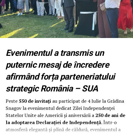
Nouă luni pentru transformarea
organizației
Fundația Națională a Tinerilor Manageri (FNTM)
organizează noua serie RPEP, un program construit
după principiile modelului Malcolm Baldrige National
Evenimentul a transmis un
Quality Award, cu sprijinul RePatriot pentru atragerea
unor executivi români cu experiență internațională.
puternic mesaj de încredere
Programul începe cu un modul intensiv desfășurat la
afirmând forța parteneriatului
București, urmat de opt luni de implementare și
strategic România – SUA
mentorat. Participanții aplică metodologia direct în
propria organizație, își evaluează procesele, identifică
Peste
550 de invitați
au participat de 4 Iulie la Grădina
punctele forte și ariile de îmbunătățire și construiesc un
Snagov la evenimentul dedicat Zilei Independenței
plan concret de creștere a performanței.
Statelor Unite ale Americii și aniversării a
250 de ani de
la adoptarea Declarației de Independență
. Într-o
Programul se adresează directorilor generali,
atmosferă elegantă și plină de căldură, evenimentul a
antreprenorilor și managerilor cu responsabilitate