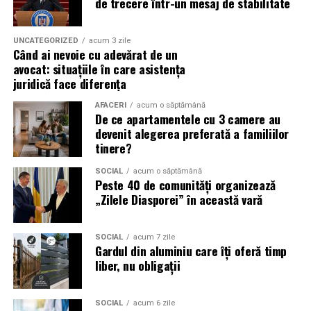
de trecere într-un mesaj de stabilitate
Campania „Aleg să fiu vizibilă” (
#AlegSaFiuVizibila)
nu
este doar despre fotografie. Este despre o decizie pe
UNCATEGORIZED
acum 3 zile
Când ai nevoie cu adevărat de un
care fiecare dintre aceste femei a luat-o conștient: să nu
avocat: situațiile în care asistența
mai lase calitatea muncii lor să rămână un secret bine
juridică face diferența
păzit.
AFACERI
acum o săptămână
De ce apartamentele cu 3 camere au
România are sute de mii de femei antreprenor. Mulți
devenit alegerea preferată a familiilor
dintre cei care ar beneficia de serviciile lor nu le cunosc,
tinere?
nu pentru că nu le caută, ci pentru că nu le găsesc.
Vizibilitatea profesională nu este vanitate. Este o parte
SOCIAL
acum o săptămână
Peste 40 de comunități organizează
din afacere.
„Zilele Diasporei” în această vară
Asociația Antreprenoare.ro a construit, prin această
campanie, o arhivă de povești reale. Toate participantele
SOCIAL
acum 7 zile
Gardul din aluminiu care îți oferă timp
din prima rundă vor apărea pe prima pagină a
liber, nu obligații
antreprenoare.ro
timp de un an.
Campania #AlegSaFiuVizibila
SOCIAL
acum 6 zile