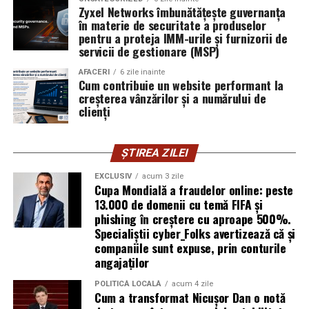
într-un domeniu în care credibilitatea se construiește
Zyxel Networks îmbunătățește guvernanța
greu și se pierde repede.
în materie de securitate a produselor
pentru a proteja IMM-urile și furnizorii de
Mirela Iacob
servicii de gestionare (MSP)
vinde cosmetice naturale și lucrează cu
femei care vor produse în care au încredere. Prezența ei
AFACERI
6 zile inainte
publică este, pentru clientele ei, primul semn că brandul
Cum contribuie un website performant la
creșterea vânzărilor și a numărului de
ei e real.
clienți
Ștefania Filip
este numerolog și lucrează cu
antreprenori care vor să ia decizii mai aliniate cu ce sunt
ȘTIREA ZILEI
ei cu adevărat. Alege să fie vizibilă pentru că domeniul ei
câștigă credibilitate prin oameni, nu prin concepte.
EXCLUSIV
acum 3 zile
Cupa Mondială a fraudelor online: peste
13.000 de domenii cu temă FIFA și
Mihaela Antoche
activează în nutriție și sănătate.
phishing în creștere cu aproape 500%.
Crede că informația corectă ajunge la oamenii potriviți
Specialiștii cyber_Folks avertizează că și
doar atunci când vine de la o sursă cu chip și nume.
companiile sunt expuse, prin conturile
angajaților
De ce contează vizibilitatea, nu
POLITICĂ LOCALĂ
acum 4 zile
Cum a transformat Nicușor Dan o notă
doar activitatea