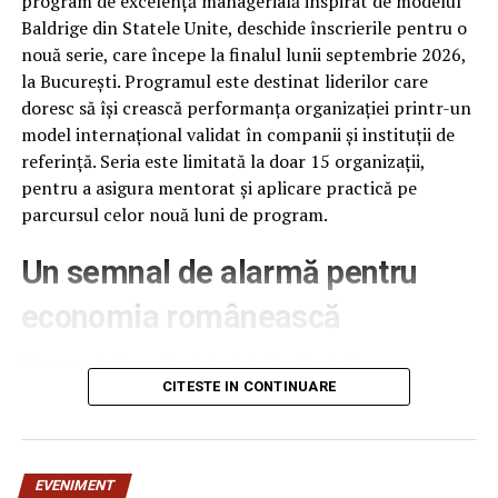
program de excelență managerială inspirat de modelul
Baldrige din Statele Unite, deschide înscrierile pentru o
The post
Expertiza noastră pentru acoperișul tău –
nouă serie, care începe la finalul lunii septembrie 2026,
Dachdecker & Spengler
appeared first on
INCISIV TV
.
la București. Programul este destinat liderilor care
doresc să își crească performanța organizației printr-un
ARTICOLE PE ACEIASI TEMA:
model internațional validat în companii și instituții de
URMATORUL
referință. Seria este limitată la doar 15 organizații,
Descoperă Excelența în Construcții și Renovări de
pentru a asigura mentorat și aplicare practică pe
Acoperișuri cu ML Dachdecker
parcursul celor nouă luni de program.
NU RATATI
Descoperă Excelența în Construcții cu DachProfi Wien
Un semnal de alarmă pentru
economia românească
Clasamentul anual publicat de Institute for
Management Development (IMD), la 18 iunie 2026,
CITESTE IN CONTINUARE
plasează România pe locul 61 din 70 de economii
analizate, cu 12 poziții mai jos decât în anul anterior –
cea mai abruptă cădere din ultimii patru ani. România se
EVENIMENT
află acum în urma Poloniei (locul 41), Ungariei (51) și