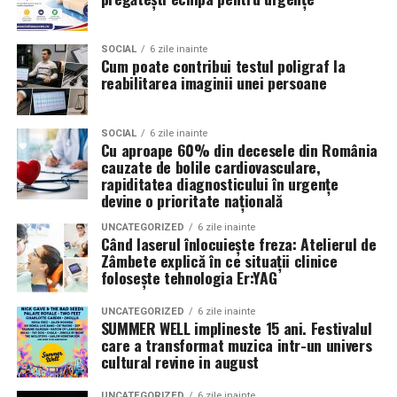
știe, nu doar pentru ce arată în portofoliu.
Patricia Constandache
activează în vânzări și relații cu
SOCIAL
6 zile inainte
Cum poate contribui testul poligraf la
clienții. A pornit de la convingerea că oamenii cumpără
reabilitarea imaginii unei persoane
de la oameni, nu de la branduri, iar asta înseamnă că
prezența personală contează la fel de mult ca produsul.
SOCIAL
6 zile inainte
Cu aproape 60% din decesele din România
Iuliana Gabriela Enescu
este specialist în fotografie si
cauzate de bolile cardiovasculare,
videografie cu dronă. Știe că domeniul ei este dominat
rapiditatea diagnosticului în urgențe
de bărbați și că vizibilitatea ei ca profesionistă este, în
devine o prioritate națională
sine, un argument.
UNCATEGORIZED
6 zile inainte
Când laserul înlocuiește freza: Atelierul de
Isabela Alexandru
oferă servicii de consiliere de cuplu
Zâmbete explică în ce situații clinice
folosește tehnologia Er:YAG
și psihoterapie. Lucrează zilnic cu oameni care încearcă
să se înțeleagă mai bine și crede că autenticitatea
UNCATEGORIZED
6 zile inainte
trebuie să înceapă de la ea.
SUMMER WELL implineste 15 ani. Festivalul
care a transformat muzica intr-un univers
Oana Teslaru
este consultant financiar și expert în
cultural revine in august
investiții imobiliare. A ales să fie prezentă cu vocea ei
UNCATEGORIZED
6 zile inainte