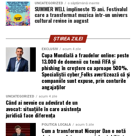
syoss, InterContinental Athénée Palace, Secom.
UNCATEGORIZED
o săptămână inainte
SUMMER WELL implineste 15 ani. Festivalul
Prima este diferența dintre suprafața din acte și cea
Abonamentele sunt disponibile pe summerwell.ro la
care a transformat muzica intr-un univers
măsurată efectiv. La imobilele vechi, măsurătorile de
cultural revine in august
pretul de 513 lei. De asemenea, pot fi achizitionate
acum câteva decenii au fost făcute cu instrumente mai
bilete de o zi la pretul de 351 lei pentru vineri si
puțin precise, iar diferențele de câțiva metri pătrați nu
sambata, respectiv 426.6 lei pentru duminica.
ȘTIREA ZILEI
sunt neobișnuite. Rezolvarea presupune o documentație
de actualizare.
EXCLUSIV
acum 4 zile
Cupa Mondială a fraudelor online: peste
A doua este suprapunerea cu imobilele vecine — situația
13.000 de domenii cu temă FIFA și
phishing în creștere cu aproape 500%.
în care două documentații cadastrale revendică, pe
Specialiștii cyber_Folks avertizează că și
hârtie, aceeași fâșie de teren. Deblocarea necesită
companiile sunt expuse, prin conturile
măsurători comparative și, uneori, acordul vecinilor.
angajaților
A treia categorie o reprezintă construcțiile edificate fără
UNCATEGORIZED
acum 4 zile
Când ai nevoie cu adevărat de un
autorizație sau extinderile nedeclarate, care nu apar în
avocat: situațiile în care asistența
documentația inițială. Înainte de orice tranzacție,
juridică face diferența
acestea trebuie reflectate corect în evidențe.
POLITICĂ LOCALĂ
acum 5 zile
Cum a transformat Nicușor Dan o notă
Echipamentele au schimbat