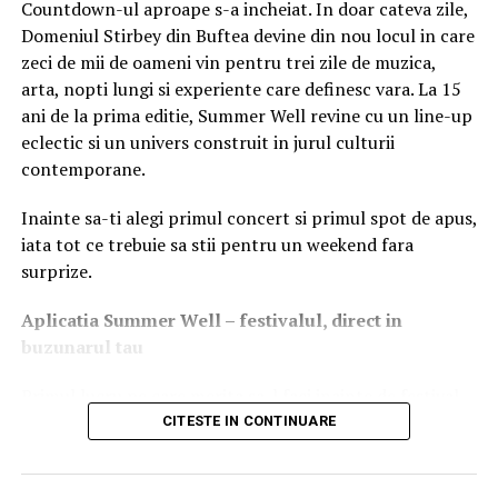
Countdown-ul aproape s-a incheiat. In doar cateva zile,
Astfel,
banca trebuie să ia măsuri concrete de
Domeniul Stirbey din Buftea devine din nou locul in care
îmbunătățire a relației contractuale cu clientul care
zeci de mii de oameni vin pentru trei zile de muzica,
întâmpină dificultăți de plată
, înainte de a iniția
arta, nopti lungi si experiente care definesc vara. La 15
executarea garanțiilor. Chiar dacă băncile veneau și până
ani de la prima editie, Summer Well revine cu un line-up
la apariția acestei ordonanțe cu măsuri de redresare și
eclectic si un univers construit in jurul culturii
restructurare, actul normativ evidențiază în mod distinct
contemporane.
această obligație. Vestea este bună atât pentru
consumatori, cât și pentru bănci, deoarece nicio
Inainte sa-ti alegi primul concert si primul spot de apus,
instituție de credit nu-și dorește
să aibă clienți aflați în
iata tot ce trebuie sa stii pentru un weekend fara
executare silită. Orice client neperformant înseamnă
surprize.
costuri
suplimentare pentru o bancă: cu constituirea de
provizioane, cu cheltuieli de executare, cu administrarea
Aplica
t
ia Summer Well
– festivalul, direct in
acestor credite neperformante.
buzunarul tau
Băncile sunt interesate să aibă clienți sănătoși financiar,
Primul lucru pe care merita sa-l faci inainte de festival
iar relația client-bancă este una de parteneriat. Interesul
este sa descarci aplicatia Summer Well, disponibila in
CITESTE IN CONTINUARE
băncii este de a soluționa cât mai rapid orice fel de
App Store si Google Play.
situație cu potențial conflictual. De multe ori facem acest
lucru prin intermediul CSALB și observăm că relația