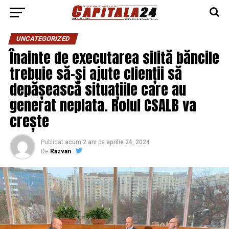
UNCATEGORIZED
Înainte de executarea silită băncile
trebuie să-și ajute clienții să
depășească situațiile care au
generat neplata. Rolul CSALB va
crește
Publicat
acum 2 ani
pe
aprilie 24, 2024
De
Razvan