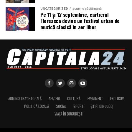
traduc direct în bani și în termene respectate.
UNCATEGORIZED
acum o săptămână
Recomandări înainte de a
Pe 11 și 12 septembrie, cartierul
Floreasca devine un festival urban de
începe
muzică clasică în aer liber
Indiferent de firma aleasă, câteva verificări simple
merită făcute. Persoana care execută lucrarea trebuie să
fie autorizată de Agenția Națională de Cadastru și
Publicitate Imobiliară. Oferta ar trebui să precizeze clar
ce include — măsurătoare, documentație, depunerea
dosarului — și care sunt termenele estimate.
De asemenea, este util ca proprietarul să aibă pregătite
actele de proprietate, actul de identitate, certificatul
ADMINISTRAȚIE LOCALĂ
AFACERI
CULTURĂ
EVENIMENT
EXCLUSIV
fiscal și eventualele documentații anterioare. Cu cât
POLITICĂ LOCALĂ
SOCIAL
SPORT
ȘTIRI DIN JUDEȚ
situația juridică este mai clară de la început, cu atât
VIAȚA ÎN BUCUREȘTI
lucrarea avansează mai repede.
Costurile și ce le influențează