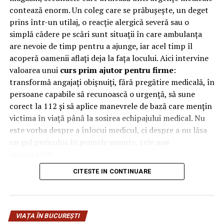
Fripturi la grătar:
Carnea la grătar, cum ar fi
contează enorm. Un coleg care se prăbușește, un deget
friptura, puiul sau peștele, sunt opțiuni excelente
prins într-un utilaj, o reacție alergică severă sau o
fără gluten, dacă sunt preparate pe grătare
simplă cădere pe scări sunt situații în care ambulanța
dedicate sau cu instrumente separate. Asigurați-vă
are nevoie de timp pentru a ajunge, iar acel timp îl
că solicitați gătirea completă și verificați cu privire
acoperă oamenii aflați deja la fața locului. Aici intervine
la condimentele utilizate.
valoarea unui
curs prim ajutor pentru firme
:
transformă angajați obișnuiți, fără pregătire medicală, în
Supe:
Multe supe clare sau creme de legume pot fi
persoane capabile să recunoască o urgență, să sune
fără gluten, dar verificați cu atenție lista
corect la 112 și să aplice manevrele de bază care mențin
ingredientelor pentru a vă asigura că nu conțin
victima în viață până la sosirea echipajului medical. Nu
cereale care conțin gluten.
este vorba despre a înlocui medicul, ci despre a nu lăsa
Opțiuni vegetariene:
Legumele la grătar, tofu, linte
un gol periculos în primele minute, cele mai
sau fasole pot fi baza unor preparate delicioase și
importante.
hrănitoare fără gluten. Alegeți preparate care sunt
gătite separat și verificați sosurile și condimentele
CITESTE IN CONTINUARE
De ce contează primele minute
utilizate.
la locul de muncă
Sfaturi suplimentare
VIAȚA ÎN BUCUREȘTI
În multe urgențe grave, deznodământul se decide