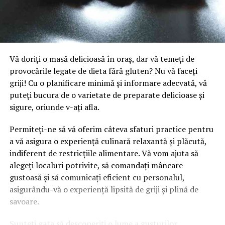
Vă doriți o masă delicioasă în oraș, dar vă temeți de
provocările legate de dieta fără gluten? Nu vă faceți
griji! Cu o planificare minimă și informare adecvată, vă
puteți bucura de o varietate de preparate delicioase și
sigure, oriunde v-ați afla.
Permiteți-ne să vă oferim câteva sfaturi practice pentru
a vă asigura o experiență culinară relaxantă și plăcută,
indiferent de restricțiile alimentare. Vă vom ajuta să
alegeți localuri potrivite, să comandați mâncare
gustoasă și să comunicați eficient cu personalul,
asigurându-vă o experiență lipsită de griji și plină de
savoare.
Sunteți gata să descoperiți o lume a gusturilor,