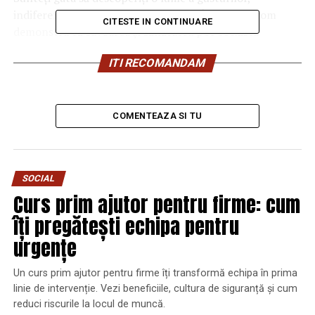
indiferent de restricțiile alimentare? Împreună vom
CITESTE IN CONTINUARE
demonstra că savoarea și sănătatea pot coexista
armonios!
ITI RECOMANDAM
Alegerea restaurantului potrivit
Primul pas este alegerea restaurantului potrivit care să
COMENTEAZA SI TU
vă satisfacă nevoile alimentare fără gluten. Iată câteva
sfaturi utile:
SOCIAL
Cercetare online:
Folosiți platforme sau aplicații
Curs prim ajutor pentru firme: cum
dedicate pentru a căuta restaurante care oferă
opțiuni fără gluten în meniu sau care sunt certificate
îți pregătești echipa pentru
ca fiind fără gluten.
urgențe
Citiți recenziile:
Consultați recenziile online ale
Un curs prim ajutor pentru firme îți transformă echipa în prima
altor clienți care urmează o dietă fără gluten pentru
linie de intervenție. Vezi beneficiile, cultura de siguranță și cum
a afla despre experiențele lor la anumite
reduci riscurile la locul de muncă.
restaurante.