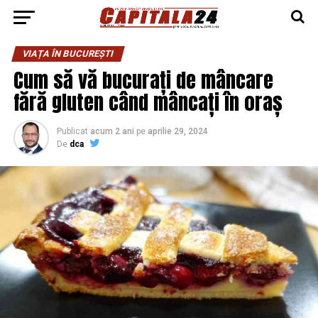
VIAȚA ÎN BUCUREȘTI
Cum să vă bucurați de mâncare
fără gluten când mâncați în oraș
Publicat
acum 2 ani
pe
aprilie 29, 2024
De
dca