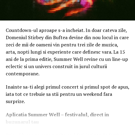
Colaborarea Acer cu Plastic Bank sprijină Obiectivele de
Dezvoltare Durabilă (ODD) ale Organizației Națiunilor
Countdown-ul aproape s-a incheiat. In doar cateva zile,
Unite, inclusiv ODD 1 pentru eliminarea sărăciei, ODD 8
Domeniul Stirbey din Buftea devine din nou locul in care
pentru o muncă decentă și creștere economică, ODD 12
zeci de mii de oameni vin pentru trei zile de muzica,
pentru un consum și o producție responsabile, ODD 14
arta, nopti lungi si experiente care definesc vara. La 15
pentru viața subacvatică și ODD 17 pentru un
ani de la prima editie, Summer Well revine cu un line-up
parteneriat pentru aceste obiective. Obiectivele de
eclectic si un univers construit in jurul culturii
mediu, sociale și de guvernanță (ESG) ale Acer includ, de
contemporane.
asemenea, adaptarea unui conținut de plastic reciclat
postconsum (PCR) la 20-30% în computere și ecrane
Inainte sa-ti alegi primul concert si primul spot de apus,
până în 2025 și atingerea obiectivului de emisii nete zero
iata tot ce trebuie sa stii pentru un weekend fara
până în 2050. Acer a făcut eforturi semnificative pentru
surprize.
a încorpora versiuni PCR ale tipurilor de plastic utilizate
în produsele electronice de consum cu linia Vero, care
Aplica
t
ia Summer Well
– festivalul, direct in
respectă mediul înconjurător și și-a consolidat
buzunarul tau
angajamentul față de neutralitatea emisiilor de carbon
prin lansarea primului său PC neutru din punct de