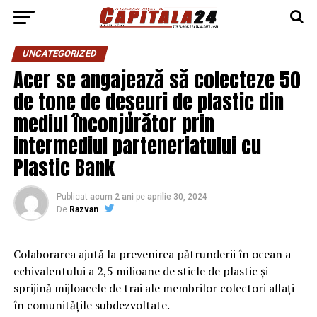
UNCATEGORIZED
Acer se angajează să colecteze 50
de tone de deșeuri de plastic din
mediul înconjurător prin
intermediul parteneriatului cu
Plastic Bank
Publicat
acum 2 ani
pe
aprilie 30, 2024
De
Razvan
Colaborarea ajută la prevenirea pătrunderii în ocean a
echivalentului a 2,5 milioane de sticle de plastic și
sprijină mijloacele de trai ale membrilor colectori aflați
în comunitățile subdezvoltate.