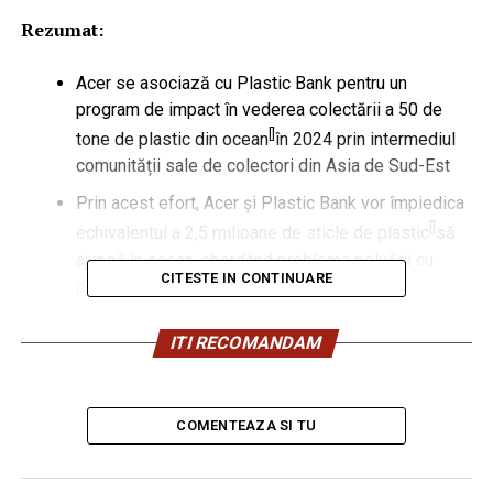
Rezumat:
Acer se asociază cu Plastic Bank pentru un
program de impact în vederea colectării a 50 de
[
]
tone de plastic din ocean
în 2024 prin intermediul
comunității sale de colectori din Asia de Sud-Est
Prin acest efort, Acer și Plastic Bank vor împiedica
[
]
echivalentul a 2,5 milioane de sticle de plastic
să
ajungă în ocean, abordând problema poluării cu
CITESTE IN CONTINUARE
plastic.
Parteneriatul oferă, de asemenea, sprijin
ITI RECOMANDAM
comunităților subdezvoltate, permițând locuitorilor
să colecteze plasticul și să îl comercializeze în
schimbul unor venituri, bunuri și servicii care să le
COMENTEAZA SI TU
susțină mijloacele de trai.
Ca un
ecou al temei din acest an a Zilei Pământului,