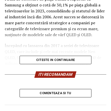
Samsung a obținut o cotă de 30,1% pe piața globală a
televizoarelor în 2023, consolidându-și statutul de lider
al industriei încă din 2006. Acest succes se datorează în
mare parte concentrării strategice a companiei pe
categoriile de televizoare premium și cu ecran mare,
susținute de modelele sale de vârf QLED și OLED.
Începând cu lansarea din 2017 a seriei de televizoare
QLED, care include și cele mai recente modele Neo
QLED, Samsung a depășit vânzări cumulative de 40 de
CITESTE IN CONTINUARE
milioane de unități. Doar în 2023, seria QLED a
înregistrat vânzări de 8,31 milioane de unități.
ITI RECOMANDAM
Samsung a demonstrat o poziție de conducere
remarcabilă în sectorul televizoarelor premium – în
special pentru televizoarele cu dimensiuni de peste 75
COMENTEAZA SI TU
inci și cu prețuri mai mari de 2.500 de dolari. Compania a
înregistrat o impresionantă cotă de piață de 60,5% în
termeni de vânzări pentru televizoarele cu prețuri mai