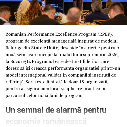
utilizatorii noștri o acordă produselor companiei noastre.
Suntem profund angajați să continuăm avansul în
industrie, să depășim calitatea excepțională a imaginii și
să oferim experiențe din ce în ce mai semnificative și
valoroase”
, a declarat
SW Yong, President and Head
Romanian Performance Excellence Program (RPEP),
of Visual Display Business, Samsung Electronics.
program de excelență managerială inspirat de modelul
Baldrige din Statele Unite, deschide înscrierile pentru o
La CES 2024, Samsung Electronics a dezvăluit
nouă serie, care începe la finalul lunii septembrie 2026,
revoluționarul procesor NQ8 AI Gen3, anunțând
la București. Programul este destinat liderilor care
începutul Ereii Ecranelor AI. Avansul în chipseturi de
doresc să își crească performanța organizației printr-un
ultimă generație și capacitățile acestora sunt menite să
model internațional validat în companii și instituții de
redefinească domeniul televizoarelor inteligente,
referință. Seria este limitată la doar 15 organizații,
integrând o inteligență artificială sofisticată, alimentată
pentru a asigura mentorat și aplicare practică pe
de sistemul de operare Tizen OS, pentru a poziționa
parcursul celor nouă luni de program.
ecranele AI în centrul inovației caselor inteligente.
Un semnal de alarmă pentru
Anul 2024 se preconizează a fi încă un an plin de
inovații semnificative pentru Samsung, începând chiar
economia românească
cu noua generație de procesoare și caracteristici AI de