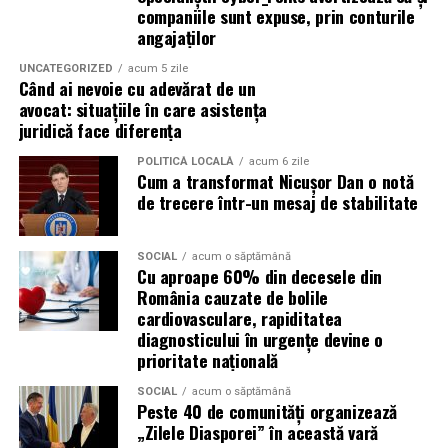
companiile sunt expuse, prin conturile
Crede că informația corectă ajunge la oamenii potriviți
angajaților
doar atunci când vine de la o sursă cu chip și nume.
UNCATEGORIZED
acum 5 zile
Când ai nevoie cu adevărat de un
De ce contează vizibilitatea, nu
avocat: situațiile în care asistența
juridică face diferența
doar activitatea
POLITICĂ LOCALĂ
acum 6 zile
Cum a transformat Nicușor Dan o notă
Campania „Aleg să fiu vizibilă” (
#AlegSaFiuVizibila)
nu
de trecere într-un mesaj de stabilitate
este doar despre fotografie. Este despre o decizie pe
care fiecare dintre aceste femei a luat-o conștient: să nu
mai lase calitatea muncii lor să rămână un secret bine
SOCIAL
acum o săptămână
Cu aproape 60% din decesele din
păzit.
România cauzate de bolile
cardiovasculare, rapiditatea
România are sute de mii de femei antreprenor. Mulți
diagnosticului în urgențe devine o
dintre cei care ar beneficia de serviciile lor nu le cunosc,
prioritate națională
nu pentru că nu le caută, ci pentru că nu le găsesc.
Vizibilitatea profesională nu este vanitate. Este o parte
SOCIAL
acum o săptămână
Peste 40 de comunități organizează
din afacere.
„Zilele Diasporei” în această vară