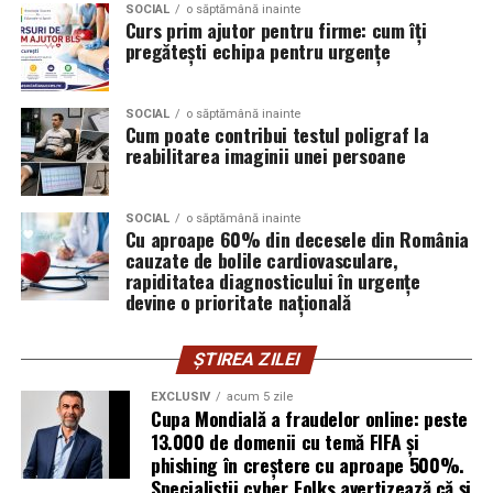
și psihoterapie. Lucrează zilnic cu oameni care încearcă
SOCIAL
o săptămână inainte
Curs prim ajutor pentru firme: cum îți
să se înțeleagă mai bine și crede că autenticitatea
pregătești echipa pentru urgențe
trebuie să înceapă de la ea.
Oana Teslaru
este consultant financiar și expert în
SOCIAL
o săptămână inainte
Cum poate contribui testul poligraf la
investiții imobiliare. A ales să fie prezentă cu vocea ei
reabilitarea imaginii unei persoane
într-un domeniu în care credibilitatea se construiește
greu și se pierde repede.
SOCIAL
o săptămână inainte
Mirela Iacob
Cu aproape 60% din decesele din România
vinde cosmetice naturale și lucrează cu
cauzate de bolile cardiovasculare,
femei care vor produse în care au încredere. Prezența ei
rapiditatea diagnosticului în urgențe
publică este, pentru clientele ei, primul semn că brandul
devine o prioritate națională
ei e real.
ȘTIREA ZILEI
Ștefania Filip
este numerolog și lucrează cu
antreprenori care vor să ia decizii mai aliniate cu ce sunt
EXCLUSIV
acum 5 zile
Cupa Mondială a fraudelor online: peste
ei cu adevărat. Alege să fie vizibilă pentru că domeniul ei
13.000 de domenii cu temă FIFA și
câștigă credibilitate prin oameni, nu prin concepte.
phishing în creștere cu aproape 500%.
Specialiștii cyber_Folks avertizează că și
Mihaela Antoche
activează în nutriție și sănătate.