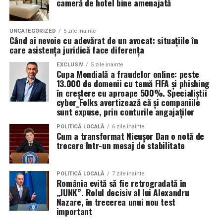
cameră de hotel bine amenajată
scade, investiția în calitatea managementului poate
despre clienți”, spune ea. A ales să schimbe asta.
E-mail:
florina@alianta.org
deveni unul dintre cele mai importante avantaje
strategice ale organizațiilor românești.
Lucia Ardelean
este arhitect de interior și designer
UNCATEGORIZED
5 zile inainte
Când ai nevoie cu adevărat de un avocat: situațiile în
grafic, cu un parcurs care îmbină estetica și
care asistența juridică face diferența
funcționalul. Crede că vizibilitatea nu este opțională
pentru un profesionist care vrea să fie ales pentru ce
EXCLUSIV
5 zile inainte
Cupa Mondială a fraudelor online: peste
știe, nu doar pentru ce arată în portofoliu.
13.000 de domenii cu temă FIFA și phishing
în creștere cu aproape 500%. Specialiștii
Patricia Constandache
activează în vânzări și relații cu
cyber_Folks avertizează că și companiile
clienții. A pornit de la convingerea că oamenii cumpără
sunt expuse, prin conturile angajaților
de la oameni, nu de la branduri, iar asta înseamnă că
POLITICĂ LOCALĂ
6 zile inainte
prezența personală contează la fel de mult ca produsul.
Cum a transformat Nicușor Dan o notă de
trecere într-un mesaj de stabilitate
Iuliana Gabriela Enescu
este specialist în fotografie si
videografie cu dronă. Știe că domeniul ei este dominat
POLITICĂ LOCALĂ
7 zile inainte
de bărbați și că vizibilitatea ei ca profesionistă este, în
România evită să fie retrogradată în
„JUNK”. Rolul decisiv al lui Alexandru
sine, un argument.
Nazare, în trecerea unui nou test
important
Isabela Alexandru
oferă servicii de consiliere de cuplu