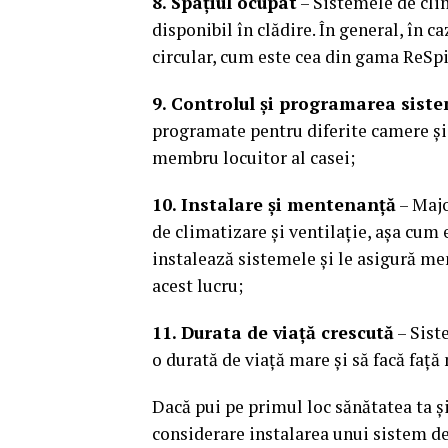
8. Spațiul ocupat
– Sistemele de clim
disponibil în clădire. În general, în c
circular, cum este cea din gama ReSpi
9. Controlul și programarea siste
programate pentru diferite camere și 
membru locuitor al casei;
10. Instalare și mentenanță
– Majo
de climatizare și ventilație, așa cum 
instalează sistemele și le asigură men
acest lucru;
11. Durata de viață crescută
– Sist
o durată de viață mare și să facă față
Dacă pui pe primul loc sănătatea ta și 
considerare instalarea unui sistem de 