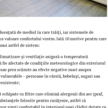
fluențată de mediul în care trăiți, iar sistemele de
us valoare confortului vostru. Iată 10 motive pentru care
 unui astfel de sistem:
limatizare și ventilație asigură o temperatură
să fie afectate de condițiile meteorologice din exteriorul
 sau prea scăzute au efecte negative mari asupra
vulnerabile – persoane în vârstă, bebeluși, sugari sau
existente;
 echipate cu filtre care elimină alergenii din aer (praf,
ubstanțele folosite pentru curățenie, astfel că
 vor simți confortabil în interiorul unei clădiri dotate cu