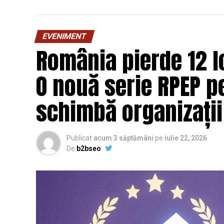
EVENIMENT
România pierde 12 lo
O nouă serie RPEP pe
schimbă organizații
Publicat
acum 3 săptămâni
pe
iulie 22, 2026
De
b2bseo