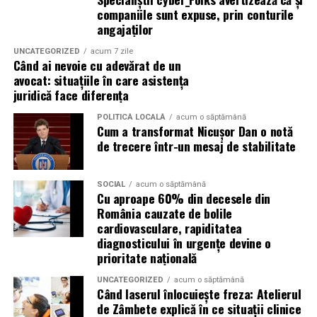
companiile sunt expuse, prin conturile
angajaților
Mihaela Antoche
activează în nutriție și sănătate.
Crede că informația corectă ajunge la oamenii potriviți
UNCATEGORIZED
acum 7 zile
doar atunci când vine de la o sursă cu chip și nume.
Când ai nevoie cu adevărat de un
avocat: situațiile în care asistența
juridică face diferența
De ce contează vizibilitatea, nu
POLITICĂ LOCALĂ
acum o săptămână
doar activitatea
Cum a transformat Nicușor Dan o notă
de trecere într-un mesaj de stabilitate
Campania „Aleg să fiu vizibilă” (
#AlegSaFiuVizibila)
nu
este doar despre fotografie. Este despre o decizie pe
SOCIAL
acum o săptămână
care fiecare dintre aceste femei a luat-o conștient: să nu
Cu aproape 60% din decesele din
mai lase calitatea muncii lor să rămână un secret bine
România cauzate de bolile
păzit.
cardiovasculare, rapiditatea
diagnosticului în urgențe devine o
prioritate națională
România are sute de mii de femei antreprenor. Mulți
dintre cei care ar beneficia de serviciile lor nu le cunosc,
UNCATEGORIZED
acum o săptămână
nu pentru că nu le caută, ci pentru că nu le găsesc.
Când laserul înlocuiește freza: Atelierul
de Zâmbete explică în ce situații clinice
Vizibilitatea profesională nu este vanitate. Este o parte