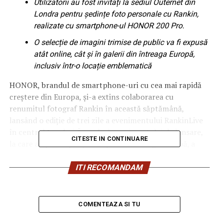
Utilizatorii au fost invitați la sediul Outernet din
Londra pentru ședințe foto personale cu Rankin,
realizate cu smartphone-ul HONOR 200 Pro.
O selecție de imagini trimise de public va fi expusă
atât online, cât și în galerii din întreaga Europă,
inclusiv într-o locație emblematică
HONOR, brandul de smartphone-uri cu cea mai rapidă
creștere din Europa, și-a extins colaborarea cu
renumitul fotograf Rankin în această săptămână,
lansând o ediție de trei zile a evenimentului RankinLive
în centrul Londrei. În cadrul evenimentului de lansare,
CITESTE IN CONTINUARE
la care au participat jurnaliști din întreaga Europă, a
avut loc un workshop despre cum să obții fotografia
portret perfectă și o sesiune de întrebări și răspunsuri
ITI RECOMANDAM
cu Rankin.
În cadrul evenimentului, Rankin a prezentat procesul
COMENTEAZA SI TU
său în opt pași pentru a obține portrete de nivel