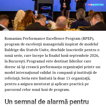
3. Styling
Acordați atenție detaliilor precum părul,
îmbrăcămintea și recuzita. Evitați hainele
cu modele complexe, deoarece acestea
pot fi mai greu de focalizat și pot distrage
atenția de la subiect.
4. Iluminat
Iluminarea joacă un rol important în
Romanian Performance Excellence Program (RPEP),
stabilirea stării de spirit, a umbrelor și a
program de excelență managerială inspirat de modelul
texturii în fotografie. Chiar și o lampă de
Baldrige din Statele Unite, deschide înscrierile pentru o
masă simplă poate oferi o varietate de
nouă serie, care începe la finalul lunii septembrie 2026,
opțiuni de iluminare, fără a fi necesar un
la București. Programul este destinat liderilor care
studio profesional.
doresc să își crească performanța organizației printr-un
5. Setări
Puteți începe cu moduri și filtre prestabilite,
model internațional validat în companii și instituții de
precum modul Harcourt disponibil pe H200.
referință. Seria este limitată la doar 15 organizații,
Pe măsură ce căpătați mai multă încredere,
pentru a asigura mentorat și aplicare practică pe
explorați și alte setări, cum ar fi diafragma,
parcursul celor nouă luni de program.
distanța focală și contrastul.
6. Poziționare
Adoptați abordări îndrăznețe: folosiți
Un semnal de alarmă pentru
mâinile, recuzita și diverse expresii faciale