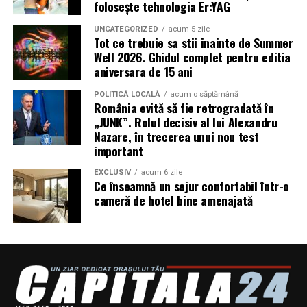
folosește tehnologia Er:YAG
din afacere.
UNCATEGORIZED
acum 5 zile
Asociația Antreprenoare.ro a construit, prin această
Tot ce trebuie sa stii inainte de Summer
campanie, o arhivă de povești reale. Toate participantele
Well 2026. Ghidul complet pentru editia
aniversara de 15 ani
din prima rundă vor apărea pe prima pagină a
antreprenoare.ro
timp de un an.
POLITICĂ LOCALĂ
acum o săptămână
România evită să fie retrogradată în
Campania #AlegSaFiuVizibila
„JUNK”. Rolul decisiv al lui Alexandru
Nazare, în trecerea unui nou test
continuă
important
EXCLUSIV
acum 6 zile
„Aleg să fiu vizibilă” se extinde în noi orașe. Sesiunile de
Ce înseamnă un sejur confortabil într-o
fotografie de brand personal și micro-interviurile cu
cameră de hotel bine amenajată
antreprenoare din toată România vor continua să fie
publicate pe antreprenoare.ro.
Dacă ești femeie antreprenor și vrei să fii parte din
comunitate sau din etapele viitoare ale campaniei, mai
multe informații pe
antreprenoare.ro
sau la