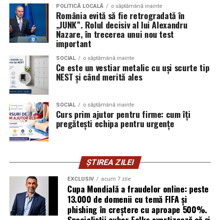
POLITICĂ LOCALĂ
o săptămână inainte
Isabela Alexandru
oferă servicii de consiliere de cuplu
România evită să fie retrogradată în
„JUNK”. Rolul decisiv al lui Alexandru
și psihoterapie. Lucrează zilnic cu oameni care încearcă
Nazare, în trecerea unui nou test
să se înțeleagă mai bine și crede că autenticitatea
important
trebuie să înceapă de la ea.
SOCIAL
o săptămână inainte
Ce este un vestiar metalic cu uși scurte tip
Oana Teslaru
este consultant financiar și expert în
NEST și când merită ales
investiții imobiliare. A ales să fie prezentă cu vocea ei
într-un domeniu în care credibilitatea se construiește
greu și se pierde repede.
SOCIAL
o săptămână inainte
Curs prim ajutor pentru firme: cum îți
pregătești echipa pentru urgențe
Mirela Iacob
vinde cosmetice naturale și lucrează cu
femei care vor produse în care au încredere. Prezența ei
publică este, pentru clientele ei, primul semn că brandul
ei e real.
ȘTIREA ZILEI
EXCLUSIV
acum 7 zile
Ștefania Filip
este numerolog și lucrează cu
Cupa Mondială a fraudelor online: peste
antreprenori care vor să ia decizii mai aliniate cu ce sunt
13.000 de domenii cu temă FIFA și
ei cu adevărat. Alege să fie vizibilă pentru că domeniul ei
phishing în creștere cu aproape 500%.
câștigă credibilitate prin oameni, nu prin concepte.
Specialiștii cyber_Folks avertizează că și