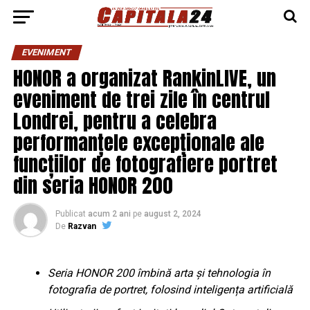
EVENIMENT
HONOR a organizat RankinLIVE, un
eveniment de trei zile în centrul
Londrei, pentru a celebra
performanțele excepționale ale
funcțiilor de fotografiere portret
din seria HONOR 200
Publicat
acum 2 ani
pe
august 2, 2024
De
Razvan
Seria HONOR 200 îmbină arta și tehnologia în
fotografia de portret, folosind inteligența artificială