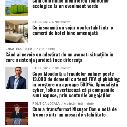
Cum contribuie închirierea toaletelor
advertoriale și training de marketing și storytelling. „Nu
ecologice la un eveniment verde
Florina Lepădatu, Program Manager
Într-un context în care competitivitatea României
știam cum să vorbesc despre mine fără să vorbesc doar
scade, investiția în calitatea managementului poate
despre clienți”, spune ea. A ales să schimbe asta.
E-mail:
florina@alianta.org
deveni unul dintre cele mai importante avantaje
EXCLUSIV
6 zile inainte
Ce înseamnă un sejur confortabil într-o
strategice ale organizațiilor românești.
Lucia Ardelean
este arhitect de interior și designer
cameră de hotel bine amenajată
grafic, cu un parcurs care îmbină estetica și
funcționalul. Crede că vizibilitatea nu este opțională
pentru un profesionist care vrea să fie ales pentru ce
UNCATEGORIZED
7 zile inainte
Când ai nevoie cu adevărat de un avocat: situațiile în
știe, nu doar pentru ce arată în portofoliu.
care asistența juridică face diferența
Patricia Constandache
activează în vânzări și relații cu
EXCLUSIV
7 zile inainte
Cupa Mondială a fraudelor online: peste
clienții. A pornit de la convingerea că oamenii cumpără
13.000 de domenii cu temă FIFA și phishing
de la oameni, nu de la branduri, iar asta înseamnă că
în creștere cu aproape 500%. Specialiștii
prezența personală contează la fel de mult ca produsul.
cyber_Folks avertizează că și companiile
sunt expuse, prin conturile angajaților
Iuliana Gabriela Enescu
este specialist în fotografie si
POLITICĂ LOCALĂ
o săptămână inainte
videografie cu dronă. Știe că domeniul ei este dominat
Cum a transformat Nicușor Dan o notă de
trecere într-un mesaj de stabilitate
de bărbați și că vizibilitatea ei ca profesionistă este, în
sine, un argument.