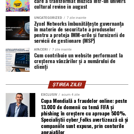
care a transformat muzica intr-un univers
Oana Teslaru
este consultant financiar și expert în
cultural revine in august
investiții imobiliare. A ales să fie prezentă cu vocea ei
UNCATEGORIZED
7 zile inainte
într-un domeniu în care credibilitatea se construiește
Zyxel Networks îmbunătățește guvernanța
greu și se pierde repede.
în materie de securitate a produselor
pentru a proteja IMM-urile și furnizorii de
Mirela Iacob
servicii de gestionare (MSP)
vinde cosmetice naturale și lucrează cu
femei care vor produse în care au încredere. Prezența ei
AFACERI
7 zile inainte
publică este, pentru clientele ei, primul semn că brandul
Cum contribuie un website performant la
creșterea vânzărilor și a numărului de
ei e real.
clienți
Ștefania Filip
este numerolog și lucrează cu
antreprenori care vor să ia decizii mai aliniate cu ce sunt
ȘTIREA ZILEI
ei cu adevărat. Alege să fie vizibilă pentru că domeniul ei
câștigă credibilitate prin oameni, nu prin concepte.
EXCLUSIV
acum 4 zile
Cupa Mondială a fraudelor online: peste
13.000 de domenii cu temă FIFA și
Mihaela Antoche
activează în nutriție și sănătate.
phishing în creștere cu aproape 500%.
Crede că informația corectă ajunge la oamenii potriviți
Specialiștii cyber_Folks avertizează că și
doar atunci când vine de la o sursă cu chip și nume.
companiile sunt expuse, prin conturile
angajaților