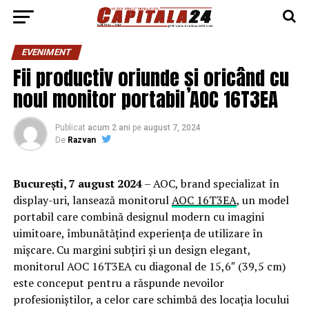
EVENIMENT
Fii productiv oriunde și oricând cu
noul monitor portabil AOC 16T3EA
Publicat
acum 2 ani
pe
august 7, 2024
De
Razvan
București, 7 august 2024
– AOC, brand specializat în
display-uri, lansează monitorul
AOC 16T3EA
, un model
portabil care combină designul modern cu imagini
uimitoare, îmbunătățind experiența de utilizare în
mișcare. Cu margini subțiri și un design elegant,
monitorul AOC 16T3EA cu diagonal de 15,6″ (39,5 cm)
este conceput pentru a răspunde nevoilor
profesioniștilor, a celor care schimbă des locația locului