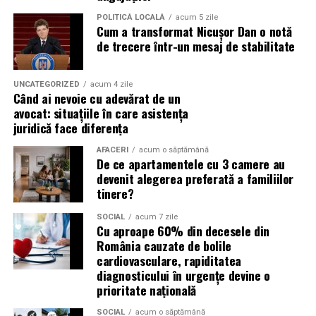
De ce contează vizibilitatea, nu
POLITICĂ LOCALĂ
acum 5 zile
Cum a transformat Nicușor Dan o notă
doar activitatea
de trecere într-un mesaj de stabilitate
Campania „Aleg să fiu vizibilă” (
#AlegSaFiuVizibila)
nu
este doar despre fotografie. Este despre o decizie pe
UNCATEGORIZED
acum 4 zile
Când ai nevoie cu adevărat de un
care fiecare dintre aceste femei a luat-o conștient: să nu
avocat: situațiile în care asistența
mai lase calitatea muncii lor să rămână un secret bine
juridică face diferența
păzit.
AFACERI
acum o săptămână
De ce apartamentele cu 3 camere au
România are sute de mii de femei antreprenor. Mulți
devenit alegerea preferată a familiilor
dintre cei care ar beneficia de serviciile lor nu le cunosc,
tinere?
nu pentru că nu le caută, ci pentru că nu le găsesc.
Vizibilitatea profesională nu este vanitate. Este o parte
SOCIAL
acum 7 zile
Cu aproape 60% din decesele din
din afacere.
România cauzate de bolile
cardiovasculare, rapiditatea
Asociația Antreprenoare.ro a construit, prin această
diagnosticului în urgențe devine o
campanie, o arhivă de povești reale. Toate participantele
prioritate națională
din prima rundă vor apărea pe prima pagină a
SOCIAL
acum o săptămână