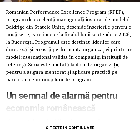
Romanian Performance Excellence Program (RPEP),
program de excelență managerială inspirat de modelul
Baldrige din Statele Unite, deschide înscrierile pentru o
nouă serie, care începe la finalul lunii septembrie 2026,
la București. Programul este destinat liderilor care
doresc să își crească performanța organizației printr-un
model internațional validat în companii și instituții de
referință. Seria este limitată la doar 15 organizații,
pentru a asigura mentorat și aplicare practică pe
parcursul celor nouă luni de program.
Un semnal de alarmă pentru
economia românească
Clasamentul anual publicat de Institute for
Management Development (IMD), la 18 iunie 2026,
CITESTE IN CONTINUARE
plasează România pe locul 61 din 70 de economii