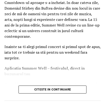
astfel încât tu să te poți concentra pe creșterea afacerii
2. Competențele digitale: De la
Countdown-ul aproape s-a incheiat. In doar cateva zile,
tale.
Contactează-ne astăzi
și transformă-ți ideile în
Domeniul Stirbey din Buftea devine din nou locul in care
utilizare de bază la instrumente
realitate!
zeci de mii de oameni vin pentru trei zile de muzica,
arta, nopti lungi si experiente care definesc vara. La 15
profesionale
ARTICOLE PE ACEIASI TEMA:
ani de la prima editie, Summer Well revine cu un line-up
URMATORUL
eclectic si un univers construit in jurul culturii
Într-o lume interconectată, alfabetizarea digitală a
Noua carte a lui Yuval Noah Harari, una dintre cele mai
contemporane.
așteptate lansări ale anului, disponibilă în România pe
devenit la fel de importantă ca scrisul sau cititul.
Voxa, chiar în ziua lansării globale, pe 10 septembrie
Angajatorii nu mai caută doar persoane care știu să
Inainte sa-ti alegi primul concert si primul spot de apus,
navigheze pe internet, ci tineri capabili să utilizeze
NU RATATI
iata tot ce trebuie sa stii pentru un weekend fara
HONOR câștigă 39 de premii media la IFA 2024
instrumente digitale specifice meseriei lor:
surprize.
Instrumente digitale esențiale la
Aplica
t
ia Summer Well
– festivalul, direct in
locul de muncă
buzunarul tau
Primul lucru pe care merita sa-l faci inainte de festival
Sisteme de gestionare și scanare:
Utilizarea
este sa descarci aplicatia Summer Well, disponibila in
CITESTE IN CONTINUARE
terminalelor mobile și a scannerelor de coduri de
App Store si Google Play.
bare în magazine și depozite logistice.
Platforme de lucru în cloud:
Salvarea,