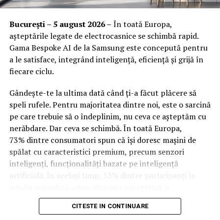
Fiecare modul de calificare include componente
practice axate pe noile tehnologii și soluții ecologice:
Orange Shop Plaza (12:00 – 20:00)
București – 5 august 2026 –
În toată Europa,
Orange Shop Park Lake (12:00 – 20:00)
așteptările legate de electrocasnice se schimbă rapid.
Exerciții practice aplicate:
Cursanții lucrează
Gama Bespoke AI de la Samsung este concepută pentru
direct cu echipamente moderne și tablete
Incepand cu luni, 3.08, batarile pot fi comandate si prin
a le satisface, integrând inteligență, eficiență și grijă în
electronice pentru simularea sarcinilor de lucru.
aplicatia WOLT.
fiecare ciclu.
Conștientizarea amprentei de mediu:
Tinerii
Intre 3 si 6 august: 10:00 – 20:00
învață cum să reducă consumul nejustificat de
Gândește-te la ultima dată când ți-a făcut plăcere să
energie și materiale la bancul de lucru sau în birou.
Vineri, 7 august: 10:00 – 13:00
speli rufele. Pentru majoritatea dintre noi, este o sarcină
pe care trebuie să o îndeplinim, nu ceva ce așteptăm cu
Flexibilitate și adaptabilitate:
Prin stăpânirea
Ridicarea bratarilor inainte de festival se poate face
nerăbdare. Dar ceva se schimbă. În toată Europa,
tehnologiei, participanții devin mult mai flexibili și
exclusiv de catre detinatorii de abonamente sau invitatii
73% dintre consumatori spun că își doresc mașini de
se pot adapta rapid la cerințele schimburilor
de tip full pass.
spălat cu caracteristici premium, precum senzori
tehnologice din companii.
inteligenți, funcționalități bazate pe inteligență
Accesul i
n festival
4. Sprijinul continuu pe
artificială. În același timp, 53% dintre participanți la
sondaj consideră acum eficiența energetică și
Intrarea in festival se face, ca in fiecare an, din strada
parcursul procesului de învățare
optimizarea bazată pe inteligență artificială drept
Oltului.
CITESTE IN CONTINUARE
factori-cheie în alegerea electrocasnicelor. Cererea
Pentru ca tinerii din comunități izolate sau din medii