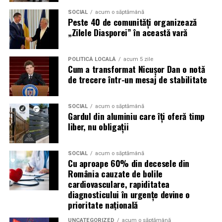
accesului in festival.
SOCIAL
acum o săptămână
Peste 40 de comunități organizează
De asemenea, Summer Well promoveaza un mediu sigur
„Zilele Diasporei” în această vară
si responsabil, iar consumul de substante interzise este
strict interzis.
POLITICĂ LOCALĂ
acum 5 zile
Cum a transformat Nicușor Dan o notă
Regulamentul complet, impreuna cu lista obiectelor
de trecere într-un mesaj de stabilitate
permise si interzise, poate fi consultat pe site-ul oficial
al festivalului.
SOCIAL
acum o săptămână
Gardul din aluminiu care îți oferă timp
Un festival construit
impreuna cu partenerii sai
liber, nu obligații
Summer Well 2026 este un festival Orange, sustinut de
parteneri care contribuie la experienta editiei
SOCIAL
acum o săptămână
Cu aproape 60% din decesele din
aniversare: glo™, ING, Peroni Nastro Azzurro, Ursus,
România cauzate de bolile
Bacardi, Martini, Jagermeister, Jack Daniel’s, Mega
cardiovasculare, rapiditatea
Image, Pepsi, Fashion Days, alpro, Transalpina, vitamin
diagnosticului în urgențe devine o
aqua, Lay’s, e-on, Academia de Studii Economice din
prioritate națională
Bucuresti, FABIZ, Bucharest Business School, biciclop,
UNCATEGORIZED
acum o săptămână