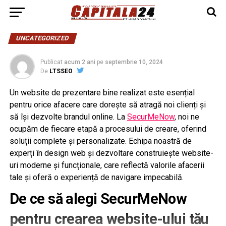
UNCATEGORIZED
Publicat
acum 2 ani
pe
septembrie 10, 2024
De
LTSSEO
Un website de prezentare bine realizat este esențial
pentru orice afacere care dorește să atragă noi clienți și
să își dezvolte brandul online. La
SecurMeNow
, noi ne
ocupăm de fiecare etapă a procesului de creare, oferind
soluții complete și personalizate. Echipa noastră de
experți în design web și dezvoltare construiește website-
uri moderne și funcționale, care reflectă valorile afacerii
tale și oferă o experiență de navigare impecabilă.
De ce să alegi SecurMeNow
pentru crearea website-ului tău