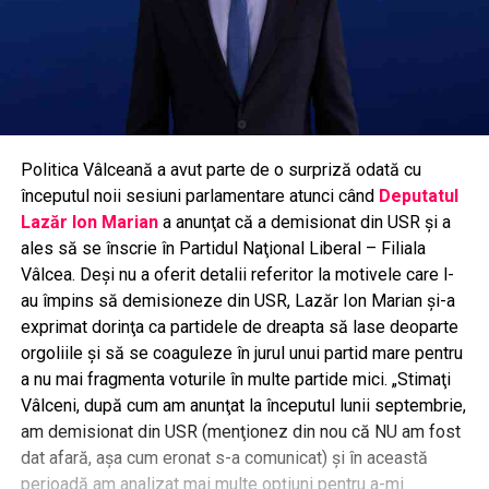
Politica Vâlceană a avut parte de o surpriză odată cu
începutul noii sesiuni parlamentare atunci când
Deputatul
Lazăr Ion Marian
a anunţat că a demisionat din USR şi a
ales să se înscrie în Partidul Naţional Liberal – Filiala
Vâlcea. Deşi nu a oferit detalii referitor la motivele care l-
au împins să demisioneze din USR, Lazăr Ion Marian şi-a
exprimat dorinţa ca partidele de dreapta să lase deoparte
orgoliile şi să se coaguleze în jurul unui partid mare pentru
a nu mai fragmenta voturile în multe partide mici. „Stimaţi
Vâlceni, după cum am anunţat la începutul lunii septembrie,
am demisionat din USR (menţionez din nou că NU am fost
dat afară, aşa cum eronat s-a comunicat) şi în această
perioadă am analizat mai multe opţiuni pentru a-mi