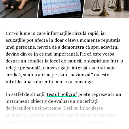
Beneficiile concrete pentru
companie ale unei echipe
instruite
Într-o lume în care informațiile circulă rapid, iar
acuzațiile pot afecta în doar câteva momente reputația
Investiția într-un program de prim ajutor nu este doar o
unei persoane, nevoia de a demonstra că spui adevărul
formalitate bifată pe lista de conformitate. Are efecte
devine din ce în ce mai importantă. Fie că este vorba
măsurabile asupra modului în care funcționează
despre un conflict la locul de muncă, o suspiciune într-o
organizația și asupra oamenilor din ea.
relație personală, o investigație internă sau o situație
juridică, simpla afirmație „sunt nevinovat” nu este
Răspuns rapid și competent
la incidente, ceea ce
întotdeauna suficientă pentru a convinge.
reduce gravitatea consecințelor și, implicit,
perioadele de absență medicală.
În astfel de situații,
testul poligraf
poate reprezenta un
Conformitate cu obligațiile de securitate și
instrument obiectiv de evaluare a sincerității
sănătate în muncă
, care impun angajatorului să
declarațiilor unei persoane. Deși nu înlocuiește
asigure măsuri de prim ajutor și personal desemnat
anchetele, probele materiale sau deciziile instanțelor,
pentru acordarea acestuia.
examinarea poligraf este utilizată în numeroase
contexte pentru verificarea informațiilor și clarificarea
Reducerea răspunderii juridice
în cazul unui