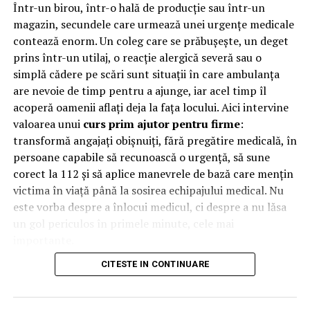
Într-un birou, într-o hală de producție sau într-un
magazin, secundele care urmează unei urgențe medicale
contează enorm. Un coleg care se prăbușește, un deget
prins într-un utilaj, o reacție alergică severă sau o
simplă cădere pe scări sunt situații în care ambulanța
are nevoie de timp pentru a ajunge, iar acel timp îl
acoperă oamenii aflați deja la fața locului. Aici intervine
valoarea unui
curs prim ajutor pentru firme
:
transformă angajați obișnuiți, fără pregătire medicală, în
persoane capabile să recunoască o urgență, să sune
corect la 112 și să aplice manevrele de bază care mențin
victima în viață până la sosirea echipajului medical. Nu
este vorba despre a înlocui medicul, ci despre a nu lăsa
un gol periculos în primele minute, cele mai
importante.
CITESTE IN CONTINUARE
De ce contează primele minute
la locul de muncă