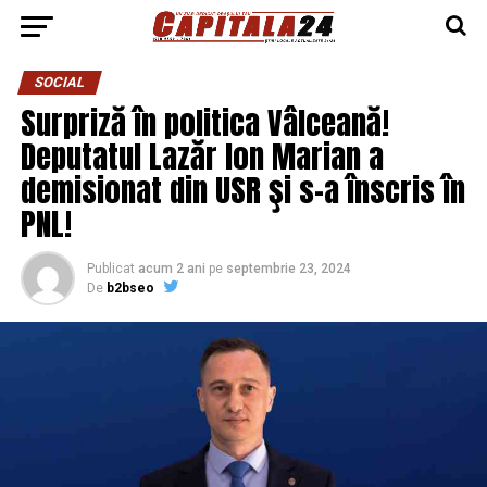
SOCIAL
Surpriză în politica Vâlceană!
Deputatul Lazăr Ion Marian a
demisionat din USR şi s-a înscris în
PNL!
Publicat
acum 2 ani
pe
septembrie 23, 2024
De
b2bseo