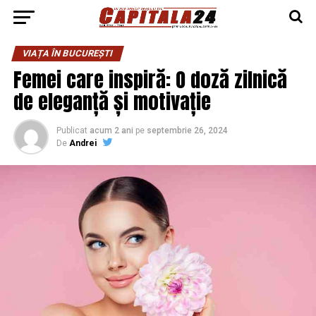
VIAȚA ÎN BUCUREȘTI
Femei care inspiră: O doză zilnică
de eleganță și motivație
Publicat
acum 2 ani
pe
septembrie 26, 2024
De
Andrei