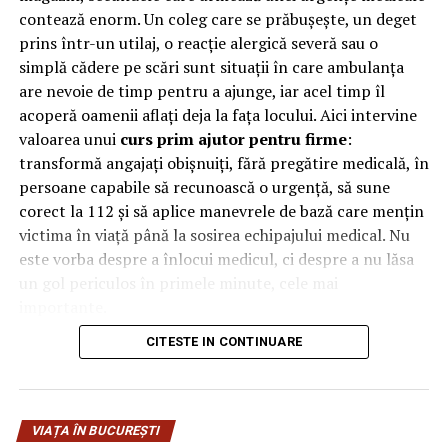
moderne, nu doar pentru aspectul estetic, ci și pentru
contează enorm. Un coleg care se prăbușește, un deget
menținerea unui corp sănătos și energic. În loc să se
prins într-un utilaj, o reacție alergică severă sau o
axeze pe soluții rapide și drastice, multe femei aleg acum
simplă cădere pe scări sunt situații în care ambulanța
un stil de viață sănătos și sustenabil, care include diete
are nevoie de timp pentru a ajunge, iar acel timp îl
echilibrate și exerciții fizice regulate.
acoperă oamenii aflați deja la fața locului. Aici intervine
valoarea unui
curs prim ajutor pentru firme
:
Cum să îți găsești dieta potrivită
: Fiecare corp este
transformă angajați obișnuiți, fără pregătire medicală, în
unic, așa că o dietă care funcționează pentru cineva
persoane capabile să recunoască o urgență, să sune
poate să nu fie ideală pentru altcineva. Alege o dietă
corect la 112 și să aplice manevrele de bază care mențin
care să includă alimente proaspete, neprocesate, bogate
victima în viață până la sosirea echipajului medical. Nu
în vitamine și minerale. Consultă un specialist în nutriție
este vorba despre a înlocui medicul, ci despre a nu lăsa
pentru a adapta dieta la nevoile tale individuale și evită
un gol periculos în primele minute, cele mai
să urmezi tendințele populare fără o bază științifică.
importante.
Familie – Sursa de putere și iubire
CITESTE IN CONTINUARE
De ce contează primele minute
Femeile joacă un rol central în cadrul familiei, fiind
la locul de muncă
adesea coloana vertebrală a unității familiale. Echilibrul
dintre carieră, creșterea copiilor și menținerea relațiilor
VIAȚA ÎN BUCUREȘTI
În multe urgențe grave, deznodământul se decide