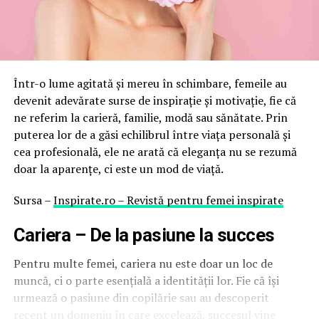
Într-o lume agitată și mereu în schimbare, femeile au
devenit adevărate surse de inspirație și motivație, fie că
ne referim la carieră, familie, modă sau sănătate. Prin
puterea lor de a găsi echilibrul între viața personală și
cea profesională, ele ne arată că eleganța nu se rezumă
doar la aparențe, ci este un mod de viață.
Sursa –
Inspirate.ro – Revistă pentru femei inspirate
Cariera – De la pasiune la succes
Pentru multe femei, cariera nu este doar un loc de
muncă, ci o parte esențială a identității lor. Fie că își
urmează o pasiune din copilărie sau au descoperit
recent un domeniu în care excelează, succesul vine