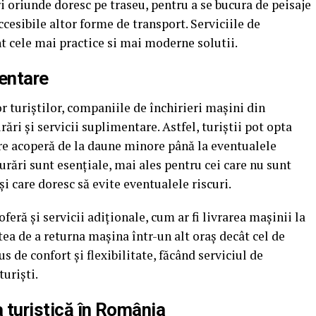
ri oriunde doresc pe traseu, pentru a se bucura de peisaje
ccesibile altor forme de transport. Serviciile de
t cele mai practice si mai moderne solutii.
mentare
r turiștilor, companiile de închirieri mașini din
ări și servicii suplimentare. Astfel, turiștii pot opta
are acoperă de la daune minore până la eventualele
rări sunt esențiale, mai ales pentru cei care nu sunt
și care doresc să evite eventualele riscuri.
feră și servicii adiționale, cum ar fi livrarea mașinii la
atea de a returna mașina într-un alt oraș decât cel de
s de confort și flexibilitate, făcând serviciul de
turiști.
ța turistică în România