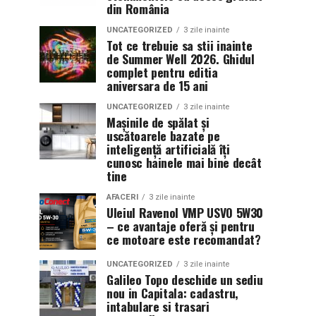
din România
UNCATEGORIZED
3 zile inainte
Tot ce trebuie sa stii inainte
de Summer Well 2026. Ghidul
complet pentru editia
aniversara de 15 ani
UNCATEGORIZED
3 zile inainte
Mașinile de spălat și
uscătoarele bazate pe
inteligență artificială îți
cunosc hainele mai bine decât
tine
AFACERI
3 zile inainte
Uleiul Ravenol VMP USVO 5W30
– ce avantaje oferă și pentru
ce motoare este recomandat?
UNCATEGORIZED
3 zile inainte
Galileo Topo deschide un sediu
nou in Capitala: cadastru,
intabulare si trasari