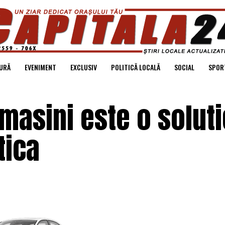
URĂ
EVENIMENT
EXCLUSIV
POLITICĂ LOCALĂ
SOCIAL
SPOR
 masini este o soluti
tica