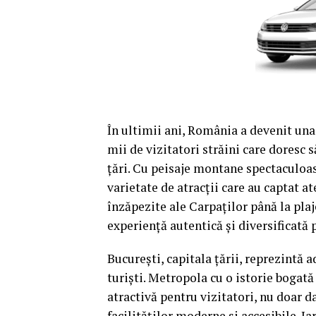
În ultimii ani, România a devenit una 
mii de vizitatori străini care doresc s
țări. Cu peisaje montane spectaculoas
varietate de atracții care au captat at
înzăpezite ale Carpaților până la plaj
experiență autentică și diversificată p
București, capitala țării, reprezintă 
turiști. Metropola cu o istorie bogat
atractivă pentru vizitatori, nu doar da
facilităților moderne și accesibile. Ia