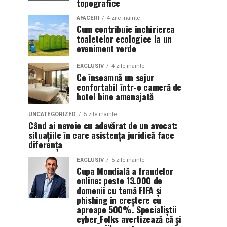
topografice
AFACERI
4 zile inainte
Cum contribuie închirierea
toaletelor ecologice la un
eveniment verde
EXCLUSIV
4 zile inainte
Ce înseamnă un sejur
confortabil într-o cameră de
hotel bine amenajată
UNCATEGORIZED
5 zile inainte
Când ai nevoie cu adevărat de un avocat:
situațiile în care asistența juridică face
diferența
EXCLUSIV
5 zile inainte
Cupa Mondială a fraudelor
online: peste 13.000 de
domenii cu temă FIFA și
phishing în creștere cu
aproape 500%. Specialiștii
cyber_Folks avertizează că și