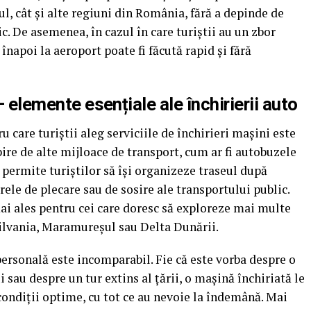
ul, cât și alte regiuni din România, fără a depinde de
ic. De asemenea, în cazul în care turiștii au un zbor
napoi la aeroport poate fi făcută rapid și fără
– elemente esențiale ale închirierii auto
 care turiștii aleg serviciile de închirieri mașini este
bire de alte mijloace de transport, cum ar fi autobuzele
 permite turiștilor să își organizeze traseul după
ele de plecare sau de sosire ale transportului public.
mai ales pentru cei care doresc să exploreze mai multe
silvania, Maramureșul sau Delta Dunării.
personală este incomparabil. Fie că este vorba despre o
i sau despre un tur extins al țării, o mașină închiriată le
 condiții optime, cu tot ce au nevoie la îndemână. Mai