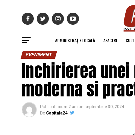
ADMINISTRAȚIE LOCALĂ
AFACERI
CULT
EVENIMENT
Inchirierea unei
moderna si prac
Publicat
acum 2 ani
pe
septembrie 30, 2024
De
Capitala24