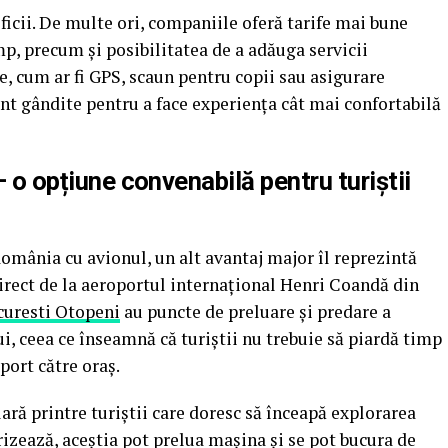
ficii. De multe ori, companiile oferă tarife mai bune
mp, precum și posibilitatea de a adăuga servicii
e, cum ar fi GPS, scaun pentru copii sau asigurare
unt gândite pentru a face experiența cât mai confortabilă
– o opțiune convenabilă pentru turiștii
 România cu avionul, un alt avantaj major îl reprezintă
direct de la aeroportul internațional Henri Coandă din
ucuresti Otopeni
au puncte de preluare și predare a
i, ceea ce înseamnă că turiștii nu trebuie să piardă timp
port către oraș.
ră printre turiștii care doresc să înceapă explorarea
rizează, aceștia pot prelua mașina și se pot bucura de