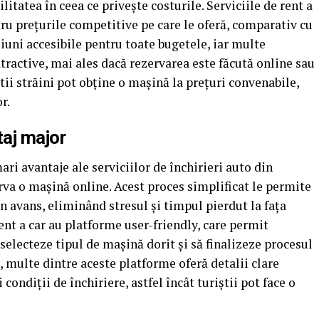
litatea în ceea ce privește costurile. Serviciile de rent a
ru prețurile competitive pe care le oferă, comparativ cu
iuni accesibile pentru toate bugetele, iar multe
tractive, mai ales dacă rezervarea este făcută online sau
știi străini pot obține o mașină la prețuri convenabile,
r.
taj major
ari avantaje ale serviciilor de închirieri auto din
erva o mașină online. Acest proces simplificat le permite
în avans, eliminând stresul și timpul pierdut la fața
ent a car au platforme user-friendly, care permit
 selecteze tipul de mașină dorit și să finalizeze procesul
, multe dintre aceste platforme oferă detalii clare
 condiții de închiriere, astfel încât turiștii pot face o