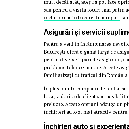
mult decât atât, aceștia pot face opri
sau pentru a vizita locuri mai puțin a
inchirieri auto bucuresti aeroport
sun
Asigurări și servicii supli
Pentru a veni în întâmpinarea nevoilo
București oferă o gamă largă de asigur
pentru diverse tipuri de asigurare, c
probleme tehnice majore. Aceste asigu
familiarizați cu traficul din România 
În plus, multe companii de rent a car o
locația dorită de client sau posibilit
preluare. Aceste opțiuni adaugă un plu
închirieri auto și mai atractiv pentru 
Închirieri auto și experien