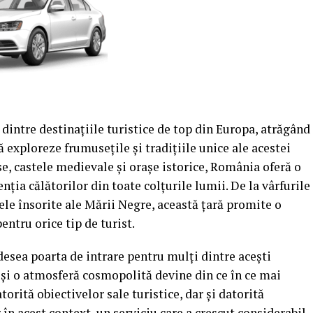
dintre destinațiile turistice de top din Europa, atrăgând
ă exploreze frumusețile și tradițiile unice ale acestei
e, castele medievale și orașe istorice, România oferă o
enția călătorilor din toate colțurile lumii. De la vârfurile
ele însorite ale Mării Negre, această țară promite o
entru orice tip de turist.
adesea poarta de intrare pentru mulți dintre acești
ă și o atmosferă cosmopolită devine din ce în ce mai
torită obiectivelor sale turistice, dar și datorită
r în acest context, un serviciu care a crescut considerabil