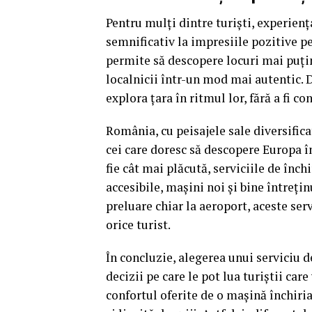
Pentru mulți dintre turiști, experienț
semnificativ la impresiile pozitive p
permite să descopere locuri mai puțin 
localnicii într-un mod mai autentic. 
explora țara în ritmul lor, fără a fi co
România, cu peisajele sale diversifica
cei care doresc să descopere Europa î
fie cât mai plăcută, serviciile de înch
accesibile, mașini noi și bine întrețin
preluare chiar la aeroport, aceste serv
orice turist.
În concluzie, alegerea unui serviciu d
decizii pe care le pot lua turiștii car
confortul oferite de o mașină închiria