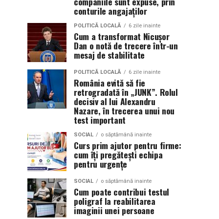
companiile sunt expuse, prin
conturile angajaților
POLITICĂ LOCALĂ
6 zile inainte
Cum a transformat Nicușor
Dan o notă de trecere într-un
mesaj de stabilitate
POLITICĂ LOCALĂ
6 zile inainte
România evită să fie
retrogradată în „JUNK”. Rolul
decisiv al lui Alexandru
Nazare, în trecerea unui nou
test important
SOCIAL
o săptămână inainte
Curs prim ajutor pentru firme:
cum îți pregătești echipa
pentru urgențe
SOCIAL
o săptămână inainte
Cum poate contribui testul
poligraf la reabilitarea
imaginii unei persoane