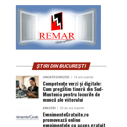
ȘTIRI DIN BUCUREȘTI
UNCATEGORIZED
14 ore inainte
Competențe verzi și digitale:
Cum pregătim tinerii din Sud-
Muntenia pentru locurile de
muncă ale viitorului
AFACERI
23 de ore inainte
EvenimenteGratuite.ro
promovează online
evenimentele cu acces gratuit