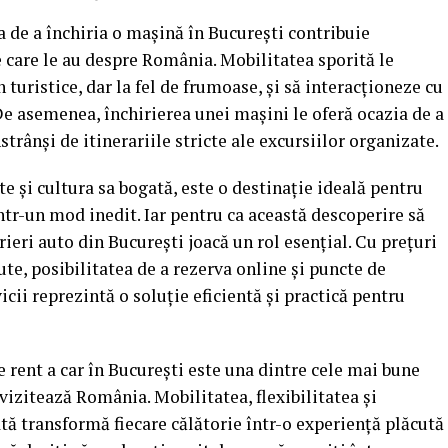
a de a închiria o mașină în București contribuie
e care le au despre România. Mobilitatea sporită le
turistice, dar la fel de frumoase, și să interacționeze cu
De asemenea, închirierea unei mașini le oferă ocazia de a
nstrânși de itinerariile stricte ale excursiilor organizate.
te și cultura sa bogată, este o destinație ideală pentru
ntr-un mod inedit. Iar pentru ca această descoperire să
irieri auto din București joacă un rol esențial. Cu prețuri
ute, posibilitatea de a rezerva online și puncte de
icii reprezintă o soluție eficientă și practică pentru
e rent a car în București este una dintre cele mai bune
e vizitează România. Mobilitatea, flexibilitatea și
tă transformă fiecare călătorie într-o experiență plăcută