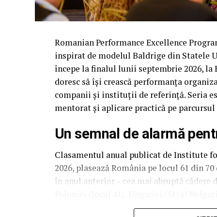
Romanian Performance Excellence Program
inspirat de modelul Baldrige din Statele Un
începe la finalul lunii septembrie 2026, la
doresc să își crească performanța organiza
companii și instituții de referință. Seria e
mentorat și aplicare practică pe parcursul
Un semnal de alarmă pen
Clasamentul anual publicat de Institute 
2026, plasează România pe locul 61 din 70 
în anul anterior – cea mai abruptă cădere 
Poloniei (locul 41), Ungariei (51) și Bulga
Slovacia.