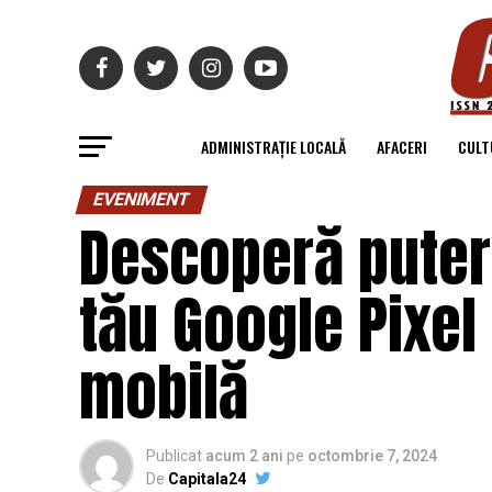
ADMINISTRAȚIE LOCALĂ
AFACERI
CULT
EVENIMENT
Descoperă puter
tău Google Pixel 
mobilă
Publicat
acum 2 ani
pe
octombrie 7, 2024
De
Capitala24