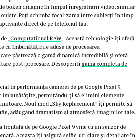
 de bokeh dinamic în timpul înregistrării video, similar
sioniste. Poți schimba focalizarea între subiecți în timp
captivante direct de pe telefonul tău.
 de „
Computational RAW
„. Această tehnologie îți oferă
te cu îmbunătățirile aduse de procesarea
care păstrează o gamă dinamică incredibilă și oferă
itare post-procesare. Descoperiti
gama completa de
rucial în performanța camerei de pe Google Pixel 9.
t îmbunătățite, permițându-ți să elimini elemente
 uimitoare. Noul mod „Sky Replacement” îți permite să
afie, adăugând dramatism și atmosferă imaginilor tale.
a frontală de pe Google Pixel 9 vine cu un senzor de
ată. Aceasta îți asigură selfie-uri clare și detaliate în