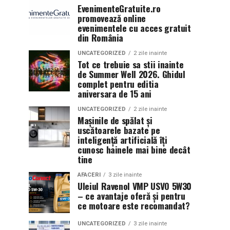
EvenimenteGratuite.ro
promovează online
evenimentele cu acces gratuit
din România
UNCATEGORIZED
2 zile inainte
Tot ce trebuie sa stii inainte
de Summer Well 2026. Ghidul
complet pentru editia
aniversara de 15 ani
UNCATEGORIZED
2 zile inainte
Mașinile de spălat și
uscătoarele bazate pe
inteligență artificială îți
cunosc hainele mai bine decât
tine
AFACERI
3 zile inainte
Uleiul Ravenol VMP USVO 5W30
– ce avantaje oferă și pentru
ce motoare este recomandat?
UNCATEGORIZED
3 zile inainte