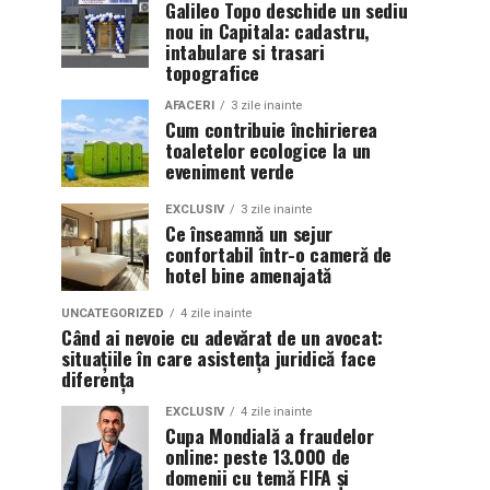
Galileo Topo deschide un sediu
nou in Capitala: cadastru,
intabulare si trasari
topografice
AFACERI
3 zile inainte
Cum contribuie închirierea
toaletelor ecologice la un
eveniment verde
EXCLUSIV
3 zile inainte
Ce înseamnă un sejur
confortabil într-o cameră de
hotel bine amenajată
UNCATEGORIZED
4 zile inainte
Când ai nevoie cu adevărat de un avocat:
situațiile în care asistența juridică face
diferența
EXCLUSIV
4 zile inainte
Cupa Mondială a fraudelor
online: peste 13.000 de
domenii cu temă FIFA și