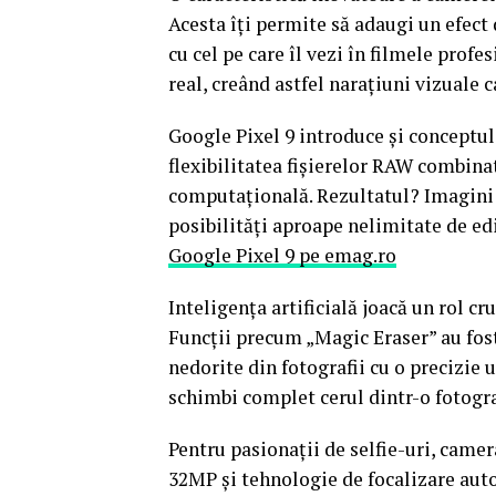
Acesta îți permite să adaugi un efect
cu cel pe care îl vezi în filmele profe
real, creând astfel narațiuni vizuale 
Google Pixel 9 introduce și conceptul
flexibilitatea fișierelor RAW combina
computațională. Rezultatul? Imagini 
posibilități aproape nelimitate de ed
Google Pixel 9 pe emag.ro
Inteligența artificială joacă un rol c
Funcții precum „Magic Eraser” au fos
nedorite din fotografii cu o precizie
schimbi complet cerul dintr-o fotogr
Pentru pasionații de selfie-uri, camer
32MP și tehnologie de focalizare autom