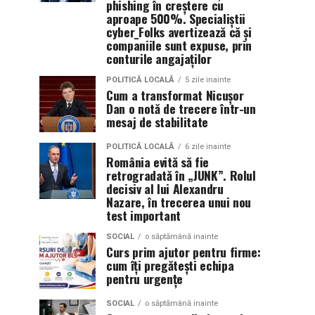
phishing în creștere cu
aproape 500%. Specialiștii
cyber_Folks avertizează că și
companiile sunt expuse, prin
conturile angajaților
POLITICĂ LOCALĂ
5 zile inainte
Cum a transformat Nicușor
Dan o notă de trecere într-un
mesaj de stabilitate
POLITICĂ LOCALĂ
6 zile inainte
România evită să fie
retrogradată în „JUNK”. Rolul
decisiv al lui Alexandru
Nazare, în trecerea unui nou
test important
SOCIAL
o săptămână inainte
Curs prim ajutor pentru firme:
cum îți pregătești echipa
pentru urgențe
SOCIAL
o săptămână inainte