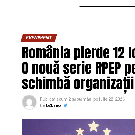
EVENIMENT
România pierde 12 lo
O nouă serie RPEP pe
schimbă organizații
Publicat
acum 2 săptămâni
pe
iulie 22, 2026
De
b2bseo