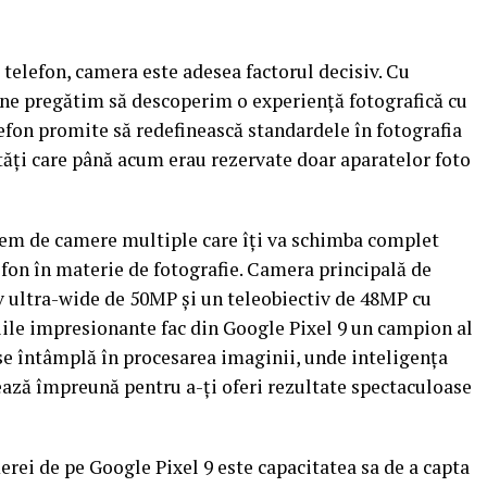
telefon, camera este adesea factorul decisiv. Cu
, ne pregătim să descoperim o experiență fotografică cu
efon promite să redefinească standardele în fotografia
ități care până acum erau rezervate doar aparatelor foto
stem de camere multiple care îți va schimba complet
efon în materie de fotografie. Camera principală de
 ultra-wide de 50MP și un teleobiectiv de 48MP cu
iile impresionante fac din Google Pixel 9 un campion al
se întâmplă în procesarea imaginii, unde inteligența
rează împreună pentru a-ți oferi rezultate spectaculoase
rei de pe Google Pixel 9 este capacitatea sa de a capta