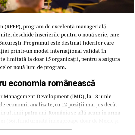
 (RPEP), program de excelență managerială
ite, deschide înscrierile pentru o nouă serie, care
 București. Programul este destinat liderilor care
ției printr-un model internațional validat în
ste limitată la doar 15 organizații, pentru a asigura
 celor nouă luni de program.
tru economia românească
for Management Development (IMD), la 18 iunie
de economii analizate, cu 12 poziții mai jos decât
din ultimii patru ani. România se află acum în urma
riei (56), fiind urmată îndeaproape doar de Mexic și