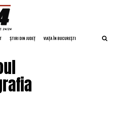
T
ȘTIRI DIN JUDEȚ
VIAȚA ÎN BUCUREȘTI
oul
grafia