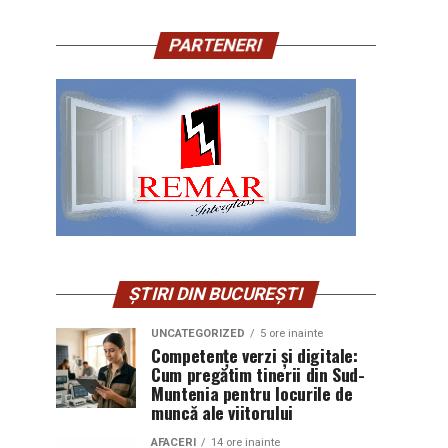
PARTENERI
ȘTIRI DIN BUCUREȘTI
UNCATEGORIZED
5 ore inainte
Competențe verzi și digitale:
Cum pregătim tinerii din Sud-
Muntenia pentru locurile de
muncă ale viitorului
AFACERI
14 ore inainte