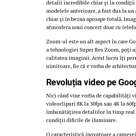
detalii incredibile chiar și în condiț
modelele anterioare, a fost dus la un 
chiar și în bezna aproape totală. Ima
atmosfera unui concert doar cu telefo
Zoom-ul este un alt aspect în care Go
a tehnologiei Super Res Zoom, poți aj
calitatea imaginii. Acest lucru îți per
uimitoare, fie că e vorba de arhitectu
Revoluția video pe Goog
Nici când vine vorba de capabilități 
videoclipuri 8K la 30fps sau 4K la 60
îmbunătățirea detaliilor în timp real î
condiții dificile de iluminare.
O caracteristică inovatoare a camerei