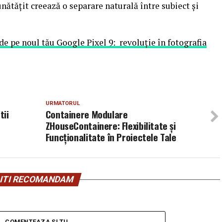
nătățit creează o separare naturală între subiect și
e pe noul tău Google Pixel 9: revoluție în fotografia
URMATORUL
tii
Containere Modulare
ZHouseContainere: Flexibilitate și
Funcționalitate în Proiectele Tale
ITI RECOMANDAM
COMENTEAZA SI TU