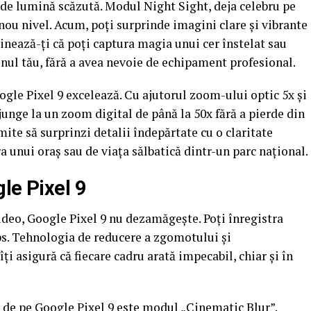
ii de lumină scăzută. Modul Night Sight, deja celebru pe
nou nivel. Acum, poți surprinde imagini clare și vibrante
ginează-ți că poți captura magia unui cer înstelat sau
nul tău, fără a avea nevoie de echipament profesional.
ogle Pixel 9 excelează. Cu ajutorul zoom-ului optic 5x și
unge la un zoom digital de până la 50x fără a pierde din
mite să surprinzi detalii îndepărtate cu o claritate
ra unui oraș sau de viața sălbatică dintr-un parc național.
le Pixel 9
video, Google Pixel 9 nu dezamăgește. Poți înregistra
fps. Tehnologia de reducere a zgomotului și
ți asigură că fiecare cadru arată impecabil, chiar și în
 de pe Google Pixel 9 este modul „Cinematic Blur”.