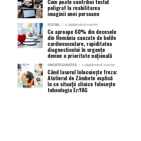
Cum poate contribui testul
poligraf la reabilitarea
imaginii unei persoane
SOCIAL
o săptămână inainte
Cu aproape 60% din decesele
din România cauzate de bolile
cardiovasculare, rapiditatea
diagnosticului în urgențe
devine o prioritate națională
UNCATEGORIZED
o săptămână inainte
Când laserul înlocuiește freza:
Atelierul de Zâmbete explică
în ce situații clinice folosește
tehnologia Er:YAG