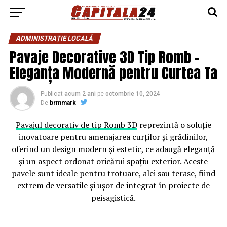
ADMINISTRAȚIE LOCALĂ
Pavaje Decorative 3D Tip Romb –
Eleganța Modernă pentru Curtea Ta
Publicat
acum 2 ani
pe
octombrie 10, 2024
De
brmmark
Pavajul decorativ de tip Romb 3D
reprezintă o soluție
inovatoare pentru amenajarea curților și grădinilor,
oferind un design modern și estetic, ce adaugă eleganță
și un aspect ordonat oricărui spațiu exterior. Aceste
pavele sunt ideale pentru trotuare, alei sau terase, fiind
extrem de versatile și ușor de integrat în proiecte de
peisagistică.