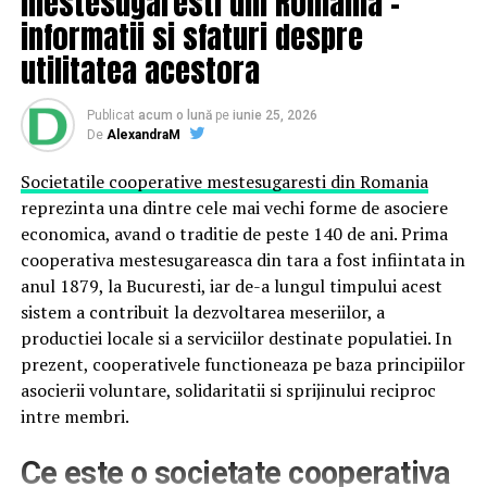
mestesugaresti din Romania –
Design inovator și personalizabil:
Geometria
informatii si sfaturi despre
rombului creează un efect tridimensional captivant,
utilitatea acestora
dând senzația de volum și dinamism în spațiul
amenajat. Aceasta permite combinații unice de
Publicat
acum o lună
pe
iunie 25, 2026
culori și modele, ce transformă orice suprafață într-
De
AlexandraM
un decor deosebit.
Societatile cooperative mestesugaresti din Romania
Durabilitate și rezistență:
Fabricate din beton de
reprezinta una dintre cele mai vechi forme de asociere
înaltă calitate, pavelele Romb 3D sunt rezistente la
economica, avand o traditie de peste 140 de ani. Prima
uzură, intemperii și șocuri mecanice. Acestea își
cooperativa mestesugareasca din tara a fost infiintata in
mențin aspectul impecabil pe termen lung, chiar și
anul 1879, la Bucuresti, iar de-a lungul timpului acest
în condiții de trafic intens sau expunere la factori
sistem a contribuit la dezvoltarea meseriilor, a
climatici agresivi.
productiei locale si a serviciilor destinate populatiei. In
Versatilitate în utilizare:
Aceste pavele pot fi
prezent, cooperativele functioneaza pe baza principiilor
utilizate pentru o varietate de aplicații: trotuare, alei
asocierii voluntare, solidaritatii si sprijinului reciproc
de grădină, terase sau spații comerciale, datorită
intre membri.
formei lor compacte și ușurinței de montaj. Sunt
disponibile într-o gamă variată de culori și finisaje,
Ce este o societate cooperativa
ceea ce le face ideale pentru proiecte