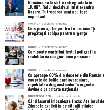
inhalare sau salinoterapie prin:
România evită să fie retrogradată în
„JUNK”. Rolul decisiv al lui Alexandru
Nazare, în trecerea unui nou test
Sarea nu provine din simple blocuri de sare sau
important
pereţi salini; nu este doar efect decorativ sau
SOCIAL
o săptămână inainte
wellness. În AREC, atmosfera este creată cu
Curs prim ajutor pentru firme: cum îți
particule fine de sare, încărcate electric.
pregătești echipa pentru urgențe
Spre deosebire de salinele artificiale care folosesc
vaporizatoare sau aerosoli umedi, procedeele
SOCIAL
o săptămână inainte
Cum poate contribui testul poligraf la
convenţionale nu garantează pătrunderea
reabilitarea imaginii unei persoane
particulelor mici în bronhii și nu oferă stabilitate a
microclimei.
SOCIAL
o săptămână inainte
Dispozitivele de suflare (cum ar fi ventilatoare /
Cu aproape 60% din decesele din România
generatoare de aerosol) pot produce particule mari
cauzate de bolile cardiovasculare,
sau variaţii în concentrația de sare, ceea ce reduce
rapiditatea diagnosticului în urgențe
devine o prioritate națională
eficiența. AREC evită aceste probleme.
UNCATEGORIZED
o săptămână inainte
Când laserul înlocuiește freza: Atelierul de
Pentru cine este utilă terapia
Zâmbete explică în ce situații clinice