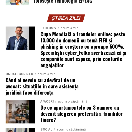
folosește tehnologia Er:YAG
Respysal?
Procedeul AREC este recomandat pentru:
ȘTIREA ZILEI
EXCLUSIV
acum 4 zile
Copii și adulți cu
astm bronșic
Cupa Mondială a fraudelor online: peste
13.000 de domenii cu temă FIFA și
Persoane cu
bronșite cronice, alergii
phishing în creștere cu aproape 500%.
respiratorii
Specialiștii cyber_Folks avertizează că și
companiile sunt expuse, prin conturile
Pacienți post-infecţii respiratorii acute care încă au
angajaților
sechele (secreţii, dificultăţi de respiraţie)
Persoane care doresc să reducă consumul de
UNCATEGORIZED
acum 4 zile
Când ai nevoie cu adevărat de un
medicamente respiratorii
avocat: situațiile în care asistența
juridică face diferența
Cei care caută terapii naturale, fără efecte adverse
puternice și în medii controlate
AFACERI
acum o săptămână
De ce apartamentele cu 3 camere au
devenit alegerea preferată a familiilor
Cum să începi terapia la
tinere?
Respysal
SOCIAL
acum o săptămână