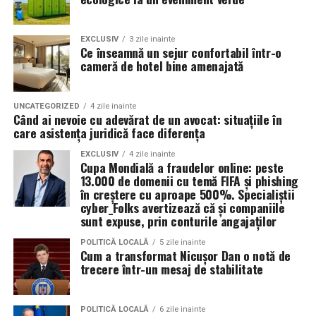
La copii, după
20 de ședințe
, s-a înregistrat o
reducere de
80-90%
a simptomelor specifice
astmului.
EXCLUSIV
3 zile inainte
Ce înseamnă un sejur confortabil într-o
cameră de hotel bine amenajată
Reducerea tratamentului medicamentos
— mulți
pacienți pot utiliza mai puține medicamente,
datorită efectului terapeutic sustenabil al
UNCATEGORIZED
4 zile inainte
tratamentului cu sare.
Când ai nevoie cu adevărat de un avocat: situațiile în
care asistența juridică face diferența
Fără efecte secundare semnificative, ceea ce face
EXCLUSIV
4 zile inainte
terapia potrivită pentru adulți, copii și persoane cu
Cupa Mondială a fraudelor online: peste
sensibilități respiratorii speciale.
13.000 de domenii cu temă FIFA și phishing
în creștere cu aproape 500%. Specialiștii
Creșterea calității vieţii: mai puţine episoade acute,
cyber_Folks avertizează că și companiile
mai puţină nevoie să lipsească de la şcoală sau de
sunt expuse, prin conturile angajaților
la activităţi fizice.
POLITICĂ LOCALĂ
5 zile inainte
Cum a transformat Nicușor Dan o notă de
trecere într-un mesaj de stabilitate
Comparativ cu alte procedee
Proce­dul AREC se diferenţiază de alte metode de
POLITICĂ LOCALĂ
6 zile inainte