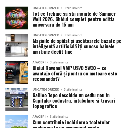
contracte.
UNCATEGORIZED
3 zile inainte
Tot ce trebuie sa stii inainte de Summer
Contabilitatea este necesara in toate etapele unei firme
Well 2026. Ghidul complet pentru editia
aniversara de 15 ani
de transport: de la infiintare si operare zilnica, pana la
extindere si planificare strategica. Nu este doar o
UNCATEGORIZED
3 zile inainte
formalitate birocratica, ci un sprijin real pentru
Mașinile de spălat și uscătoarele bazate pe
inteligență artificială îți cunosc hainele
controlul financiar si dezvoltarea afacerii. O evidenta
mai bine decât tine
contabila bine organizata inseamna mai putine riscuri,
decizii mai bune si o companie mai stabila pe termen
AFACERI
3 zile inainte
lung.
Uleiul Ravenol VMP USVO 5W30 – ce
avantaje oferă și pentru ce motoare este
Beneficii și rezultate
recomandat?
Utilizarea procedeului AREC la Respysal oferă
UNCATEGORIZED
3 zile inainte
pacienților multiple avantaje:
Galileo Topo deschide un sediu nou in
Capitala: cadastru, intabulare si trasari
topografice
Ameliorarea rapidă a simptomelor respiratorii
:
dificultăți de respirație, tuse, secreţii pulmonare,
AFACERI
3 zile inainte
Cum contribuie închirierea toaletelor
congestie.
ecologice la un eveniment verde