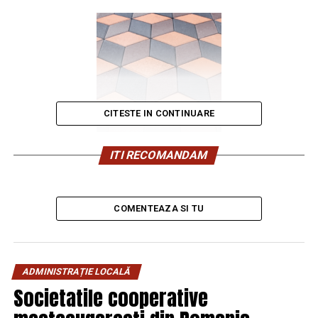
CITESTE IN CONTINUARE
ITI RECOMANDAM
COMENTEAZA SI TU
Beneficiile Pavajelor 3D Romb
ADMINISTRAȚIE LOCALĂ
Pavajele de tip Romb 3D oferă o serie de avantaje
Societatile cooperative
semnificative: