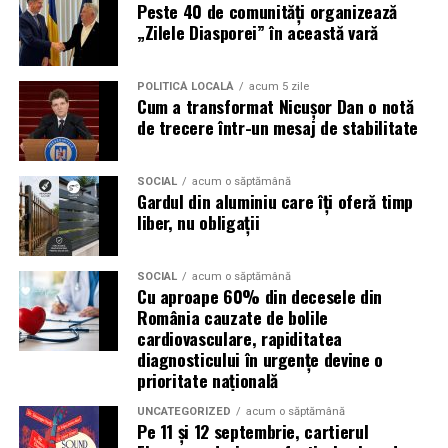
Peste 40 de comunități organizează
„Zilele Diasporei” în această vară
Contact și programare
– te poţi programa prin
site-ul nostru sau telefonic. Adresa în Oradea,
Strada Camille Flammarion nr. 2A, bloc AN11, ap. 16.
POLITICĂ LOCALĂ
acum 5 zile
Cum a transformat Nicușor Dan o notă
Evaluare inițială
– anamneză, istoricul medical,
de trecere într-un mesaj de stabilitate
evaluarea simptomelor respiratorii.
Plan de tratament
– se stabilesc numărul de
SOCIAL
acum o săptămână
Gardul din aluminiu care îți oferă timp
ședinţe recomandate (de exemplu 20 pentru un
liber, nu obligații
curs complet în cazul astmului).
Ședințe de inhalare în camera AREC
– participi la
SOCIAL
acum o săptămână
ședințe regulate, inhalezi aer cu particule de sare
Cu aproape 60% din decesele din
uscată încărcate electric.
România cauzate de bolile
cardiovasculare, rapiditatea
Monitorizare și ajustare
– evaluări periodice
diagnosticului în urgențe devine o
pentru a măsura ameliorările și ajustarea
prioritate națională
tratamentului dacă este necesar.
UNCATEGORIZED
acum o săptămână
Pe 11 și 12 septembrie, cartierul
De ce să alegi
Respysal