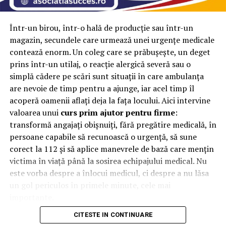
Configurația tip NEST este apreciată în special în
mediile în care schimburile de personal sunt numeroase
Într-un birou, într-o hală de producție sau într-un
sau unde este nevoie de un număr mare de
magazin, secundele care urmează unei urgențe medicale
compartimente într-o încăpere cu dimensiuni reduse.
contează enorm. Un coleg care se prăbușește, un deget
Prin organizarea verticală, fiecare utilizator beneficiază
prins într-un utilaj, o reacție alergică severă sau o
de propriul spațiu delimitat, fără a afecta accesul
simplă cădere pe scări sunt situații în care ambulanța
celorlalți.
are nevoie de timp pentru a ajunge, iar acel timp îl
acoperă oamenii aflați deja la fața locului. Aici intervine
În plus, compartimentele individuale sunt prevăzute cu
valoarea unui
curs prim ajutor pentru firme
:
sisteme de închidere independente, ceea ce contribuie la
transformă angajați obișnuiți, fără pregătire medicală, în
protejarea bunurilor personale și la menținerea unui
persoane capabile să recunoască o urgență, să sune
nivel ridicat de organizare.
corect la 112 și să aplice manevrele de bază care mențin
Această structură transformă vestiarul într-o soluție
victima în viață până la sosirea echipajului medical. Nu
practică pentru spațiile în care eficiența și utilizarea
este vorba despre a înlocui medicul, ci despre a nu lăsa
optimă a mobilierului sunt prioritare.
un gol periculos în primele minute, cele mai
importante.
Mai mult spațiu disponibil
CITESTE IN CONTINUARE
De ce contează primele minute