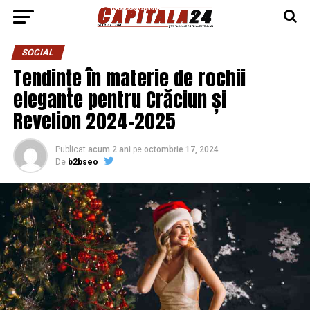
SOCIAL
Tendințe în materie de rochii
elegante pentru Crăciun și
Revelion 2024-2025
Publicat
acum 2 ani
pe
octombrie 17, 2024
De
b2bseo