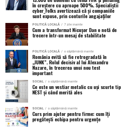
în creștere cu aproape 500%. Specialiștii
înregistrate. Interpretarea rezultatelor este realizată în
Alertarea corectă a serviciilor de urgență
: ce
cyber_Folks avertizează că și companiile
baza unor metode și protocoale specifice, de către
sunt expuse, prin conturile angajaților
informații transmiți la 112 și cum rămâi la dispoziția
examinatori instruiți în acest domeniu.
dispecerului.
POLITICĂ LOCALĂ
7 zile inainte
Cum a transformat Nicușor Dan o notă de
Suportul vital de bază (BLS)
: compresiile
Spre deosebire de opiniile personale sau de impresiile
trecere într-un mesaj de stabilitate
toracice, ventilațiile și utilizarea defibrilatorului
subiective, examinarea poligraf urmărește indicatori
extern automat.
fiziologici măsurabili, ceea ce oferă un grad suplimentar
POLITICĂ LOCALĂ
o săptămână inainte
de obiectivitate în procesul de evaluare. Din acest motiv,
Poziția laterală de siguranță
pentru victima
România evită să fie retrogradată în
testul este utilizat în numeroase contexte, inclusiv în
„JUNK”. Rolul decisiv al lui Alexandru
inconștientă care respiră.
investigații interne, procese de selecție pentru anumite
Nazare, în trecerea unui nou test
Manevrele pentru dezobstrucția căilor
important
funcții sensibile sau verificarea unor declarații în cadrul
respiratorii
în caz de sufocare cu un corp străin.
unor anchete.
SOCIAL
o săptămână inainte
Ce este un vestiar metalic cu uși scurte tip
Controlul hemoragiilor
prin presiune directă și
NEST și când merită ales
Este important de înțeles că rezultatul unui test
pansamente.
poligraf trebuie interpretat în contextul întregii situații
Gestionarea rănilor, arsurilor, entorselor și
și al celorlalte informații disponibile. Tocmai această
SOCIAL
o săptămână inainte
fracturilor
în forma lor uzuală.
abordare echilibrată îi conferă valoare ca instrument
Curs prim ajutor pentru firme: cum îți
pregătești echipa pentru urgențe
complementar de verificare.
Recunoașterea semnelor de urgență majoră
: