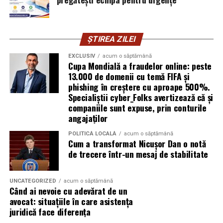
Pentru cine este utilă terapia
7. Ce înseamnă să lucrezi cu un
ȘTIREA ZILEI
Respysal?
distribuitor profesionist?
EXCLUSIV
acum o săptămână
Cupa Mondială a fraudelor online: peste
Procedeul AREC este recomandat pentru:
Ai nevoie de un partener care înțelege nu doar
13.000 de domenii cu temă FIFA și
producția, ci și
impactul psihologic al brandingului
.
phishing în creștere cu aproape 500%.
Copii și adulți cu
astm bronșic
Un distribuitor bun știe ce funcționează în piață, îți
Specialiștii cyber_Folks avertizează că și
companiile sunt expuse, prin conturile
oferă consultanță reală și vine cu soluții creative.
Persoane cu
bronșite cronice, alergii
angajaților
respiratorii
MagicPromo.ro este un
distribuitor promotionale
POLITICĂ LOCALĂ
acum o săptămână
Pacienți post-infecţii respiratorii acute care încă au
diverse
care lucrează cu branduri de top din România și
Cum a transformat Nicușor Dan o notă
sechele (secreţii, dificultăţi de respiraţie)
Europa, livrând nu doar produse, ci
experiențe de
de trecere într-un mesaj de stabilitate
brand
.
Persoane care doresc să reducă consumul de
medicamente respiratorii
UNCATEGORIZED
acum o săptămână
Când ai nevoie cu adevărat de un
8. Cum calculezi ROI-ul pentru o
Cei care caută terapii naturale, fără efecte adverse
avocat: situațiile în care asistența
puternice și în medii controlate
juridică face diferența
campanie cu materiale