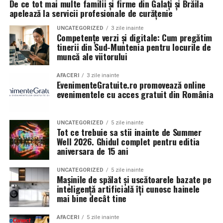
De ce tot mai multe familii și firme din Galați și Brăila
ridicate.
benefice și reducând recurenţele.
apelează la servicii profesionale de curățenie
Gadgeturi tech
– powerbank-uri, USB-uri,
Pe baza acestor informatii, poti decide daca sa investesti
UNCATEGORIZED
3 zile inainte
Competențe verzi și digitale: Cum pregătim
suporturi de telefon
in noi vehicule, sa optimizezi rutele sau sa renegociezi
tinerii din Sud-Muntenia pentru locurile de
contracte.
muncă ale viitorului
Produse ECO
– reutilizabile, din bambus sau
Contabilitatea este necesara in toate etapele unei firme
carton reciclabil
AFACERI
3 zile inainte
EvenimenteGratuite.ro promovează online
de transport: de la infiintare si operare zilnica, pana la
evenimentele cu acces gratuit din România
extindere si planificare strategica. Nu este doar o
Accesorii HoReCa
– căni, pahare, șorțuri
formalitate birocratica, ci un sprijin real pentru
controlul financiar si dezvoltarea afacerii. O evidenta
UNCATEGORIZED
5 zile inainte
Accesorii birou
– suporturi de birou, mouse pad-
Tot ce trebuie sa stii inainte de Summer
contabila bine organizata inseamna mai putine riscuri,
Well 2026. Ghidul complet pentru editia
uri, sticky notes
decizii mai bune si o companie mai stabila pe termen
aniversara de 15 ani
lung.
Beneficii și rezultate
Toate aceste produse pot deveni
cadouri personalizate
UNCATEGORIZED
5 zile inainte
Mașinile de spălat și uscătoarele bazate pe
perfecte pentru clienții și colaboratorii tăi.
inteligență artificială îți cunosc hainele
Utilizarea procedeului AREC la Respysal oferă
mai bine decât tine
pacienților multiple avantaje:
5. Cum influențează obiectele
AFACERI
5 zile inainte