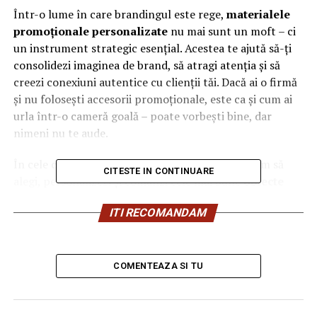
Într-o lume în care brandingul este rege,
materialele
promoționale personalizate
nu mai sunt un moft – ci
un instrument strategic esențial. Acestea te ajută să-ți
consolidezi imaginea de brand, să atragi atenția și să
creezi conexiuni autentice cu clienții tăi. Dacă ai o firmă
și nu folosești accesorii promoționale, este ca și cum ai
urla într-o cameră goală – poate vorbești bine, dar
nimeni nu te aude.
În cele ce urmează, îți voi arăta – pas cu pas – cum să
CITESTE IN CONTINUARE
alegi, personalizezi și comanzi cele mai bune
obiecte
promoționale
pentru afacerea ta. Secretul e simplu:
ITI RECOMANDAM
vizibilitate memorabilă, nu doar prezență.
1. Ce sunt accesoriile
COMENTEAZA SI TU
promoționale și de ce trebuie să
le incluzi în strategia ta de