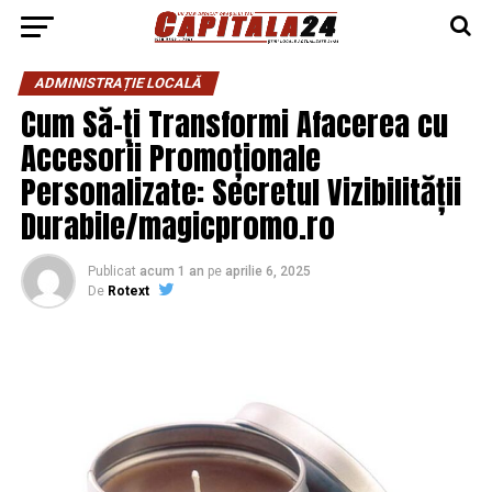
ADMINISTRAȚIE LOCALĂ
Cum Să-ți Transformi Afacerea cu
Accesorii Promoționale
Personalizate: Secretul Vizibilității
Durabile/magicpromo.ro
Publicat
acum 1 an
pe
aprilie 6, 2025
De
Rotext