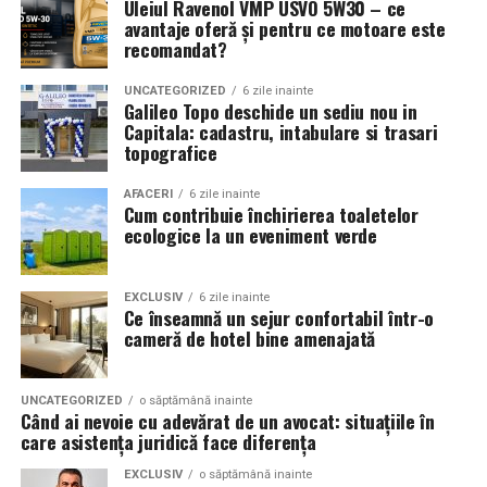
Uleiul Ravenol VMP USVO 5W30 – ce
Ameliorarea rapidă a simptomelor respiratorii
:
promoționale decizia de
avantaje oferă și pentru ce motoare este
dificultăți de respirație, tuse, secreţii pulmonare,
recomandat?
cumpărare?
congestie.
UNCATEGORIZED
6 zile inainte
La copii, după
20 de ședințe
, s-a înregistrat o
Galileo Topo deschide un sediu nou in
Adevărul dur este că oamenii cumpără de la branduri
reducere de
80-90%
a simptomelor specifice
Capitala: cadastru, intabulare si trasari
care le inspiră încredere și emoție. Când clientul tău ține
topografice
astmului.
în mână un obiect branduit de la tine, devine automat
Reducerea tratamentului medicamentos
— mulți
mai conectat la identitatea ta.
AFACERI
6 zile inainte
Cum contribuie închirierea toaletelor
pacienți pot utiliza mai puține medicamente,
ecologice la un eveniment verde
Studiile arată că 85% dintre consumatori își amintesc de
datorită efectului terapeutic sustenabil al
brandul inscripționat pe un obiect promoțional și peste
tratamentului cu sare.
50% fac o
achiziție ulterioară
influențați de acel obiect.
EXCLUSIV
6 zile inainte
Fără efecte secundare semnificative, ceea ce face
Ce înseamnă un sejur confortabil într-o
terapia potrivită pentru adulți, copii și persoane cu
cameră de hotel bine amenajată
Este psihologia simplă:
atenție → emoție → acțiune.
sensibilități respiratorii speciale.
Creșterea calității vieţii: mai puţine episoade acute,
6. Personalizare inteligentă: nu
UNCATEGORIZED
o săptămână inainte
Când ai nevoie cu adevărat de un avocat: situațiile în
mai puţină nevoie să lipsească de la şcoală sau de
care asistența juridică face diferența
e vorba doar de un logo
la activităţi fizice.
EXCLUSIV
o săptămână inainte