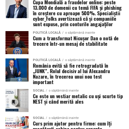
Cupa Mondială a fraudelor online: peste
Greșeala multor companii este că inscripționează un
Comparativ cu alte procedee
13.000 de domenii cu temă FIFA și phishing
obiect cu logo și atât. Dar
personalizarea de impact
în creștere cu aproape 500%. Specialiștii
înseamnă mai mult:
cyber_Folks avertizează că și companiile
Proce­dul AREC se diferenţiază de alte metode de
sunt expuse, prin conturile angajaților
inhalare sau salinoterapie prin:
Folosește culori asociate brandului tău
POLITICĂ LOCALĂ
o săptămână inainte
Cum a transformat Nicușor Dan o notă de
Sarea nu provine din simple blocuri de sare sau
trecere într-un mesaj de stabilitate
Include un slogan sau un call-to-action
pereţi salini; nu este doar efect decorativ sau
memorabil
wellness. În AREC, atmosfera este creată cu
particule fine de sare, încărcate electric.
POLITICĂ LOCALĂ
o săptămână inainte
România evită să fie retrogradată în
Adaptează designul în funcție de sezon sau ocazie
Spre deosebire de salinele artificiale care folosesc
„JUNK”. Rolul decisiv al lui Alexandru
Nazare, în trecerea unui nou test
vaporizatoare sau aerosoli umedi, procedeele
important
convenţionale nu garantează pătrunderea
Creează serii limitate sau campanii tematice
particulelor mici în bronhii și nu oferă stabilitate a
SOCIAL
o săptămână inainte
Ce este un vestiar metalic cu uși scurte tip
microclimei.
NEST și când merită ales
Acest tip de personalizare nu doar atrage atenția, dar
Dispozitivele de suflare (cum ar fi ventilatoare /
creează o poveste
în jurul obiectului. Iar o poveste
generatoare de aerosol) pot produce particule mari
bună vinde de 10 ori mai bine decât orice ofertă de preț.
SOCIAL
o săptămână inainte
sau variaţii în concentrația de sare, ceea ce reduce
Curs prim ajutor pentru firme: cum îți
pregătești echipa pentru urgențe
eficiența. AREC evită aceste probleme.