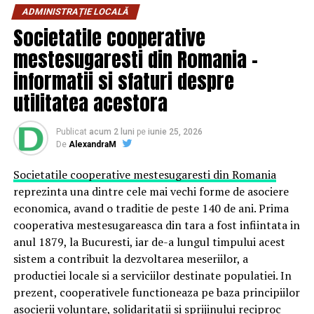
ADMINISTRAȚIE LOCALĂ
marketing?
Societatile cooperative
mestesugaresti din Romania –
Accesoriile promoționale sunt obiecte utile, de calitate,
informatii si sfaturi despre
inscripționate cu identitatea ta vizuală: logo, slogan,
culori sau chiar mesaj de brand. De la pixuri, agende,
utilitatea acestora
genți, până la sticle de apă, umbrele și gadgeturi tech –
opțiunile sunt nelimitate.
Publicat
acum 2 luni
pe
iunie 25, 2026
De
AlexandraM
Dar de ce funcționează?
Societatile cooperative mestesugaresti din Romania
Pentru că au un
impact emoțional
. O cană cu logo-ul
reprezinta una dintre cele mai vechi forme de asociere
firmei tale ajunge pe biroul clientului tău. O geantă cu
economica, avand o traditie de peste 140 de ani. Prima
brandingul tău însoțește un partener de afaceri într-o
cooperativa mestesugareasca din tara a fost infiintata in
călătorie. Obiectele promoționale devin astfel
extensii
anul 1879, la Bucuresti, iar de-a lungul timpului acest
fizice ale brandului tău
, care trăiesc dincolo de
sistem a contribuit la dezvoltarea meseriilor, a
bannere și reclame online.
productiei locale si a serviciilor destinate populatiei. In
prezent, cooperativele functioneaza pe baza principiilor
Avantaje:
asocierii voluntare, solidaritatii si sprijinului reciproc