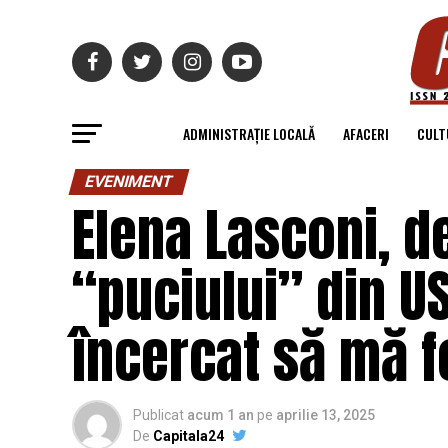
ADMINISTRAȚIE LOCALĂ
AFACERI
CULT
EVENIMENT
Elena Lasconi, de
“puciului” din U
încercat să mă f
Publicat
acum 1 an
pe
aprilie 13, 2025
De
Capitala24