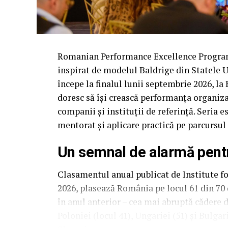
Romanian Performance Excellence Program
inspirat de modelul Baldrige din Statele Un
începe la finalul lunii septembrie 2026, la
doresc să își crească performanța organiza
companii și instituții de referință. Seria e
mentorat și aplicare practică pe parcursul
Un semnal de alarmă pen
Clasamentul anual publicat de Institute 
2026, plasează România pe locul 61 din 70 
în anul anterior – cea mai abruptă cădere 
Poloniei (locul 41), Ungariei (51) și Bulga