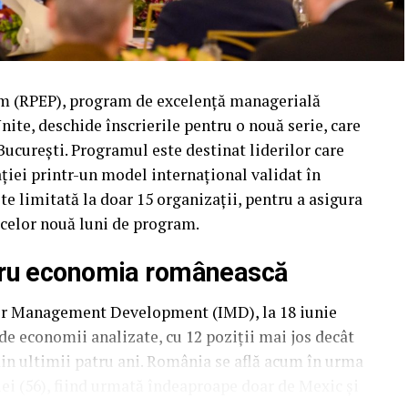
 (RPEP), program de excelență managerială
ite, deschide înscrierile pentru o nouă serie, care
 București. Programul este destinat liderilor care
ției printr-un model internațional validat în
ste limitată la doar 15 organizații, pentru a asigura
 celor nouă luni de program.
tru economia românească
for Management Development (IMD), la 18 iunie
de economii analizate, cu 12 poziții mai jos decât
din ultimii patru ani. România se află acum în urma
riei (56), fiind urmată îndeaproape doar de Mexic și