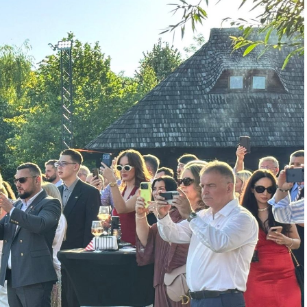
fășurat la București, urmat de opt luni de
lică metodologia direct în propria organizație, își
rte și ariile de îmbunătățire și construiesc un plan
ali, antreprenorilor și managerilor cu
ței organizației și este deschis companiilor
cale și organizațiilor din administrația publică.
en Hoisington, specialist cu aproape 40 de ani de
mbunătățirea performanței organizaționale, fost
drige, care va lucra în România cu participanții
ice ariile de îmbunătățire și să valorifice mai bine
rganizațiile din România, acest proces poate însemna
ivitate și competitivitate crescute. Îmi doresc ca