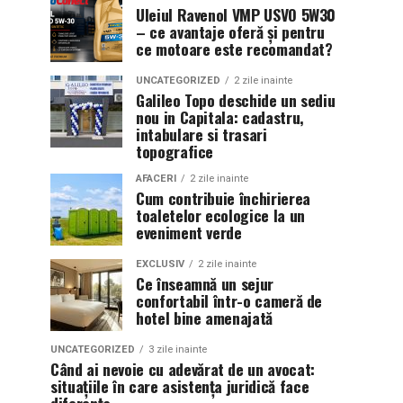
Uleiul Ravenol VMP USVO 5W30
– ce avantaje oferă și pentru
ce motoare este recomandat?
UNCATEGORIZED
2 zile inainte
Galileo Topo deschide un sediu
nou in Capitala: cadastru,
intabulare si trasari
topografice
AFACERI
2 zile inainte
Cum contribuie închirierea
toaletelor ecologice la un
eveniment verde
EXCLUSIV
2 zile inainte
Ce înseamnă un sejur
confortabil într-o cameră de
hotel bine amenajată
UNCATEGORIZED
3 zile inainte
Când ai nevoie cu adevărat de un avocat:
situațiile în care asistența juridică face