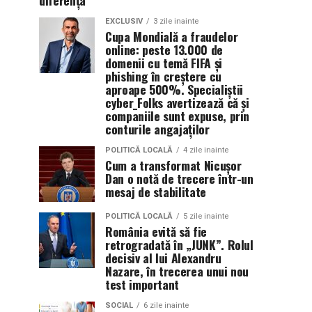
diferența
EXCLUSIV
3 zile inainte
Cupa Mondială a fraudelor
online: peste 13.000 de
domenii cu temă FIFA și
phishing în creștere cu
aproape 500%. Specialiștii
cyber_Folks avertizează că și
companiile sunt expuse, prin
conturile angajaților
POLITICĂ LOCALĂ
4 zile inainte
Cum a transformat Nicușor
Dan o notă de trecere într-un
mesaj de stabilitate
POLITICĂ LOCALĂ
5 zile inainte
România evită să fie
retrogradată în „JUNK”. Rolul
decisiv al lui Alexandru
Nazare, în trecerea unui nou
test important
SOCIAL
6 zile inainte