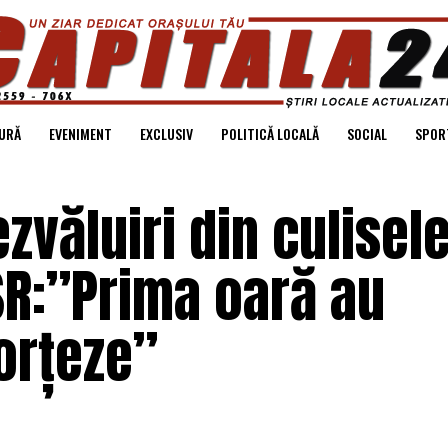
URĂ
EVENIMENT
EXCLUSIV
POLITICĂ LOCALĂ
SOCIAL
SPOR
zvăluiri din culisel
SR:”Prima oară au
orțeze”