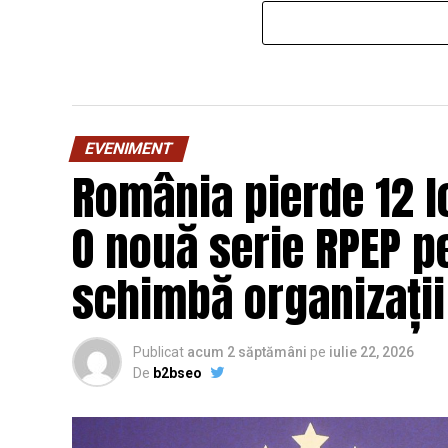
EVENIMENT
România pierde 12 lo
O nouă serie RPEP pe
schimbă organizații
Publicat
acum 2 săptămâni
pe
iulie 22, 2026
De
b2bseo