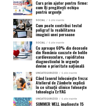
Curs prim ajutor pentru firme:
cum îți pregătești echipa
pentru urgențe
SOCIAL
6 zile inainte
Cum poate contribui testul
poligraf la reabilitarea
imaginii unei persoane
SOCIAL
6 zile inainte
Cu aproape 60% din decesele
din România cauzate de bolile
cardiovasculare, rapiditatea
diagnosticului în urgențe
devine o prioritate națională
UNCATEGORIZED
6 zile inainte
Când laserul înlocuiește freza:
Atelierul de Zâmbete explică
în ce situații clinice folosește
tehnologia Er:YAG
UNCATEGORIZED
6 zile inainte
SUMMER WELL implineste 15