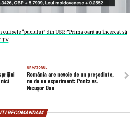
n culisele “puciului” din USR:”Prima oară au încercat să
V TV
.
URMATORUL
prijini
România are nevoie de un președinte,
 nici
nu de un experiment: Ponta vs.
Nicușor Dan
ITI RECOMANDAM