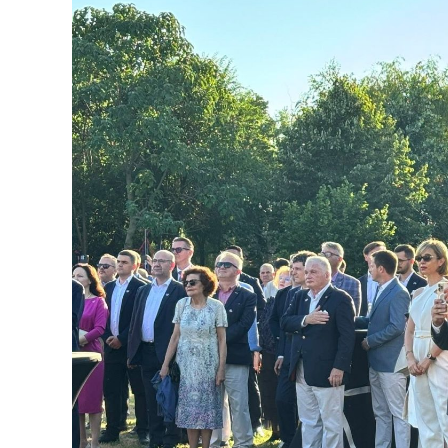
Programul începe cu un modul intensiv des
implementare și mentorat. Participanții ap
evaluează procesele, identifică punctele fo
concret de creștere a performanței.
Programul se adresează directorilor gener
responsabilitate directă asupra performan
private, universităților, instituțiilor medi
Modulul intensiv este susținut de Dr. Stev
experiență în managementul calității și î
executiv IBM și Flowserve și evaluator Bal
programului.
„Evaluarea ajută organizațiile să își identif
punctele forte pe care le au deja. Pentru o
performanță operațională mai bună, product