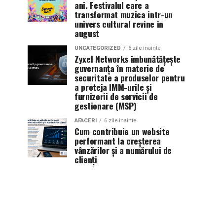
ani. Festivalul care a
transformat muzica intr-un
univers cultural revine in
august
UNCATEGORIZED
6 zile inainte
Zyxel Networks îmbunătățește
guvernanța în materie de
securitate a produselor pentru
a proteja IMM-urile și
furnizorii de servicii de
gestionare (MSP)
AFACERI
6 zile inainte
Cum contribuie un website
performant la creșterea
vânzărilor și a numărului de
clienți