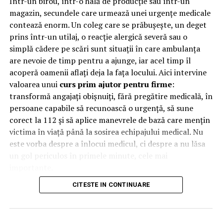
Într-un birou, într-o hală de producție sau într-un
magazin, secundele care urmează unei urgențe medicale
Care sunt cheltuielile lunare
contează enorm. Un coleg care se prăbușește, un deget
medii?
prins într-un utilaj, o reacție alergică severă sau o
simplă cădere pe scări sunt situații în care ambulanța
Îți trebuie o imagine clară asupra costurilor de
are nevoie de timp pentru a ajunge, iar acel timp îl
întreținere. Întreabă despre media lunară la gaze,
acoperă oamenii aflați deja la fața locului. Aici intervine
energie electrică, apă și întreținere. Vezi dacă există
valoarea unui
curs prim ajutor pentru firme
:
contorizare individuală și dacă apartamentul e bine
transformă angajați obișnuiți, fără pregătire medicală, în
eficientizat.
persoane capabile să recunoască o urgență, să sune
corect la 112 și să aplice manevrele de bază care mențin
Dacă blocul are lift, interesant e să afli cât se plătește
victima în viață până la sosirea echipajului medical. Nu
lunar pentru întreținerea lui. Dacă există centrală de
este vorba despre a înlocui medicul, ci despre a nu lăsa
bloc sau încălzire prin RADET, întreabă despre facturile
un gol periculos în primele minute, cele mai
din lunile reci.
importante.
CITESTE IN CONTINUARE
Apartamentul are acte în
De ce contează primele minute
regulă?
la locul de muncă