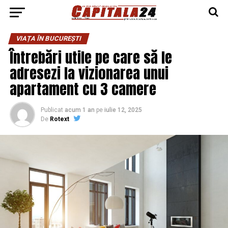
VIAȚA ÎN BUCUREȘTI
Întrebări utile pe care să le
adresezi la vizionarea unui
apartament cu 3 camere
Publicat
acum 1 an
pe
iulie 12, 2025
De
Rotext