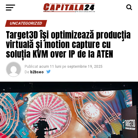
UNCATEGORIZED
Target3D îşi optimizează producţia
virtuală şi motion capture cu
soluția KVM over IP de la ATEN
Publicat
acum 11 luni
pe
septembrie 19, 2025
De
b2bseo