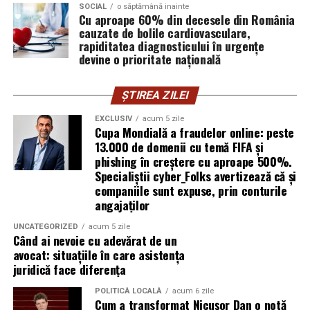
Biletul poate fi cumparat online.
ARTICOLE PE ACEIASI TEMA:
tinerisudmuntenia.ro
SOCIAL
o săptămână inainte
Cu aproape 60% din decesele din România
URMATORUL
cauzate de bolile cardiovasculare,
Tren
Program cofinanțat din Fondul Social European+ prin
Craiova Connect – Istorie, Tradiție & Business Editia 3
rapiditatea diagnosticului în urgențe
Programul Educație și Ocupare 2021 – 2027.
devine o prioritate națională
NU RATATI
Ruta Gara de Nord – Buftea dureaza mai putin de 20 de
Cât este de sănătos ghimbirul și cum poate fi
minute.
Conținutul acestui material nu reflectă în mod
consumat?
ȘTIREA ZILEI
obligatoriu poziția oficială a Uniunii Europene sau a
De la Gara Buftea pana la Domeniul Stirbey sunt
Guvernului României.
EXCLUSIV
acum 5 zile
aproximativ 30 de minute de mers pe jos. Participantii
Cupa Mondială a fraudelor online: peste
trebuie insa sa tina cont ca nu exista trenuri de
13.000 de domenii cu temă FIFA și
Informații oficiale complete despre finanțările din
phishing în creștere cu aproape 500%.
intoarcere pe timpul noptii.
fonduri structurale: mfe.gov.ro
Specialiștii cyber_Folks avertizează că și
companiile sunt expuse, prin conturile
Biciclet
a
angajaților
Cei care aleg transportul alternativ vor gasi o parcare
UNCATEGORIZED
acum 5 zile
special amenajata pentru biciclete chiar la intrarea in
Când ai nevoie cu adevărat de un
avocat: situațiile în care asistența
festival.
juridică face diferența
Masina
personal
a
POLITICĂ LOCALĂ
acum 6 zile
Cum a transformat Nicușor Dan o notă