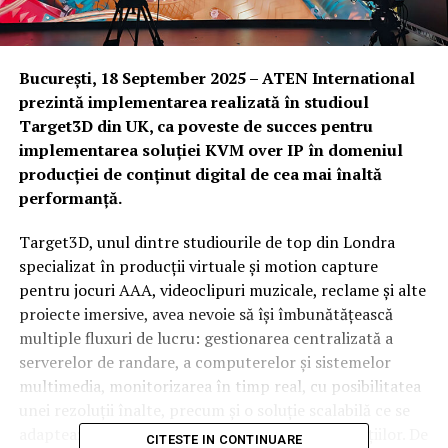
București,
18 September 2025
– ATEN International
prezintă implementarea realizată în studioul
Target3D din UK, ca poveste de succes pentru
implementarea soluției KVM over IP în domeniul
producției de conținut digital de cea mai înaltă
performanță.
Target3D, unul dintre studiourile de top din Londra
specializat în producţii virtuale şi motion capture
pentru jocuri AAA, videoclipuri muzicale, reclame şi alte
proiecte imersive, avea nevoie să îşi îmbunătăţească
multiple fluxuri de lucru: gestionarea centralizată a
serverelor de randare, a computerelor şi sistemelor
multimedia, monitorizarea în timp real, cu posibilitatea
unei rezoluţii înalte, precum şi o soluţie scalabilă ce se
adaptează la o dezvoltare şi diversitate a producţiilor. De
CITESTE IN CONTINUARE