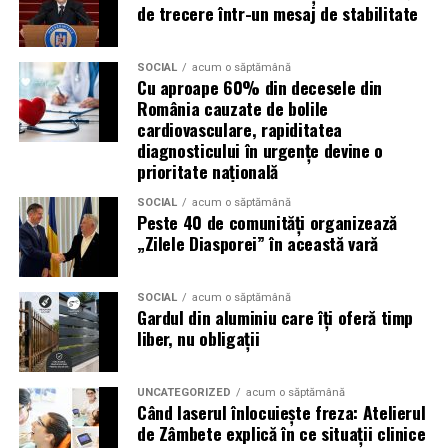
Organizatorii recomanda utilizarea transportului public
de trecere într-un mesaj de stabilitate
sau a curselor speciale dedicate festivalului, intrucat nu
exista parcare destinata publicului.
SOCIAL
acum o săptămână
Cu aproape 60% din decesele din
Daca alegi totusi sa vii cu masina, sunt recomandate
România cauzate de bolile
rutele alternative Chitila – Buftea sau Corbeanca –
cardiovasculare, rapiditatea
diagnosticului în urgențe devine o
Buftea.
prioritate națională
Puncte de prim ajutor
SOCIAL
acum o săptămână
Peste 40 de comunități organizează
Mai multe puncte medicale vor fi disponibile in
„Zilele Diasporei” în această vară
interiorul festivalului si vor fi marcate pe harta din
aplicatia Summer Well.
SOCIAL
acum o săptămână
Gardul din aluminiu care îți oferă timp
Top-up rapid pentru plati i
n festival
liber, nu obligații
Bratara de acces include un cod PIN care permite
alimentarea online a contului, direct pe platforma
UNCATEGORIZED
acum o săptămână
Când laserul înlocuiește freza: Atelierul
Summer Well.
de Zâmbete explică în ce situații clinice