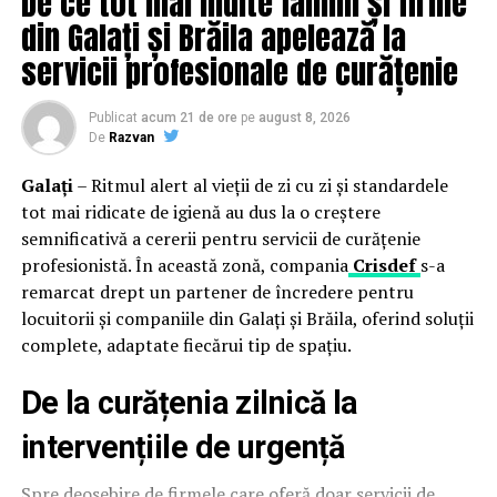
De ce tot mai multe familii și firme
pierderile și optimiza operațiunile zilnice în lanțuri de
din Galați și Brăila apelează la
retail cu o singură locație sau cu mai multe.
servicii profesionale de curățenie
XProtect permite retailerilor să gestioneze toate
Publicat
acum 21 de ore
pe
august 8, 2026
componentele sistemului și datele video printr-o
De
Razvan
interfață unificată. Această abordare de interfață
unificată asigură accesul securizat la imagini live și
Galați
– Ritmul alert al vieții de zi cu zi și standardele
înregistrate din mai multe locații, reducând
tot mai ridicate de igienă au dus la o creștere
redundanțele și costurile. Retailerii beneficiază de
semnificativă a cererii pentru servicii de curățenie
funcționalități precum monitorizarea tranzacțiilor,
profesionistă. În această zonă, compania
Crisdef
s-a
managementul incidentelor, analize bazate pe
remarcat drept un partener de încredere pentru
inteligență artificială și integrare cu aplicații terțe,
locuitorii și companiile din Galați și Brăila, oferind soluții
pentru a combina securitatea cu eficiența operațională.
complete, adaptate fiecărui tip de spațiu.
Prevenirea pierderilor rămâne o prioritate pentru
De la curățenia zilnică la
retailerii din întreaga lume. Cu XProtect, operatorii pot
intervențiile de urgență
preveni furturile din magazine, monitoriza zonele self-
checkout și securiza bunurile de valoare, având în același
Spre deosebire de firmele care oferă doar servicii de