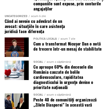
companiile sunt expuse, prin conturile
Biciclet
a
angajaților
Cei care aleg transportul alternativ vor gasi o parcare
UNCATEGORIZED
acum 6 zile
Când ai nevoie cu adevărat de un
special amenajata pentru biciclete chiar la intrarea in
avocat: situațiile în care asistența
festival.
juridică face diferența
Masina
personal
a
POLITICĂ LOCALĂ
acum 7 zile
Cum a transformat Nicușor Dan o notă
de trecere într-un mesaj de stabilitate
Organizatorii recomanda utilizarea transportului public
sau a curselor speciale dedicate festivalului, intrucat nu
exista parcare destinata publicului.
SOCIAL
acum o săptămână
Cu aproape 60% din decesele din
România cauzate de bolile
Daca alegi totusi sa vii cu masina, sunt recomandate
cardiovasculare, rapiditatea
rutele alternative Chitila – Buftea sau Corbeanca –
diagnosticului în urgențe devine o
Buftea.
prioritate națională
Puncte de prim ajutor
SOCIAL
acum o săptămână
Peste 40 de comunități organizează
„Zilele Diasporei” în această vară
Mai multe puncte medicale vor fi disponibile in