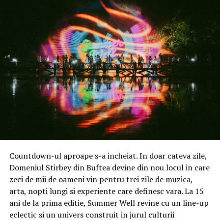
În logistică și transport:
Eficientizarea traseelor
pentru consum redus de combustibil, utilizarea
sistemelor digitale de urmărire a mărfurilor pentru a
elimina hârtia și gestiunea ecologică a stocurilor.
În producție și industrie:
Eficientizarea
consumului de energie la locul de muncă,
respectarea normelor europene de mediu și
utilizarea responsabilă a materiilor prime.
Companiile din Sud-Muntenia caută angajați care
înțeleg aceste reguli și le pot aplica natural în
activitatea de zi cu zi.
Angajament pentru sănătate și
2. Competențele digitale: De la
Countdown-ul aproape s-a incheiat. In doar cateva zile,
Domeniul Stirbey din Buftea devine din nou locul in care
mediu
utilizare de bază la instrumente
zeci de mii de oameni vin pentru trei zile de muzica,
arta, nopti lungi si experiente care definesc vara. La 15
profesionale
Un element apreciat de clienți este utilizarea exclusivă a
ani de la prima editie, Summer Well revine cu un line-up
unor
produse ecologice
, sigure atât pentru sănătatea
eclectic si un univers construit in jurul culturii
Într-o lume interconectată, alfabetizarea digitală a