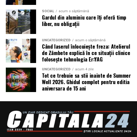
interiorul festivalului si vor fi marcate pe harta din
aplicatia Summer Well.
SOCIAL
acum o săptămână
Gardul din aluminiu care îți oferă timp
liber, nu obligații
Top-up rapid pentru plati i
n festival
Bratara de acces include un cod PIN care permite
UNCATEGORIZED
acum o săptămână
alimentarea online a contului, direct pe platforma
Când laserul înlocuiește freza: Atelierul
de Zâmbete explică în ce situații clinice
Summer Well.
folosește tehnologia Er:YAG
Solicitarile pentru refund online pot fi facute pana pe
UNCATEGORIZED
acum 4 zile
14 august.
Tot ce trebuie sa stii inainte de Summer
Well 2026. Ghidul complet pentru editia
Suma minima rambursabila online este de 20 lei. Pentru
aniversara de 15 ani
sumele mai mici, rambursarea se realizeaza fizic, in
festival.
Refund-ul online este disponibil doar pentru biletele
inregistrate in platforma dedicata de top-up.
Ca
teva reguli importante