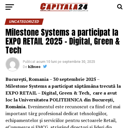
UNCATEGORIZED
Milestone Systems a participat la
EXPO RETAIL 2025 – Digital, Green &
Tech
Publicat
acum 10 luni
pe
septembrie 30, 2025
De
b2bseo
București, Romania – 30 septembrie 2025
–
Milestone Systems a participat săptămâna trecută la
EXPO RETAIL – Digital, Green & Tech, care a avut
loc la Universitatea POLITEHNICA din București,
România.
Evenimentul este recunoscut ca fiind cel mai
important târg profesional dedicat tehnologiilor,
echipamentelor și serviciilor pentru sectoarele Retail,
eCommerce și FMCG, atrăgând directori și lideri din