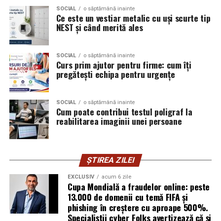
SOCIAL
o săptămână inainte
viitorului alături de noi!
Ce este un vestiar metalic cu uși scurte tip
Primele plecari:
NEST și când merită ales
Ești un tânăr din județele Argeș, Prahova, Călărași,
Vineri – 15:30
Dâmbovița, Teleorman, Giurgiu sau Ialomița și vrei să
înveți o meserie adaptată cerințelor moderne? Înscrie-
SOCIAL
o săptămână inainte
Sambata si duminica – 13:30
Curs prim ajutor pentru firme: cum îți
te gratuit la cursurile noastre de formare!
pregătești echipa pentru urgențe
Ultima cursa de intoarcere din Buftea este la ora 04:00.
🔗 Află toate detaliile și înregistrează-te pe:
Biletul poate fi cumparat online.
tinerisudmuntenia.ro
SOCIAL
o săptămână inainte
Cum poate contribui testul poligraf la
reabilitarea imaginii unei persoane
Tren
Program cofinanțat din Fondul Social European+ prin
Programul Educație și Ocupare 2021 – 2027.
Ruta Gara de Nord – Buftea dureaza mai putin de 20 de
minute.
Conținutul acestui material nu reflectă în mod
ȘTIREA ZILEI
obligatoriu poziția oficială a Uniunii Europene sau a
De la Gara Buftea pana la Domeniul Stirbey sunt
EXCLUSIV
acum 6 zile
Guvernului României.
Cupa Mondială a fraudelor online: peste
aproximativ 30 de minute de mers pe jos. Participantii
13.000 de domenii cu temă FIFA și
trebuie insa sa tina cont ca nu exista trenuri de
Informații oficiale complete despre finanțările din
phishing în creștere cu aproape 500%.
intoarcere pe timpul noptii.
fonduri structurale: mfe.gov.ro
Specialiștii cyber_Folks avertizează că și