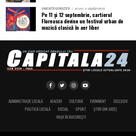
UNCATEGORIZED
acum o săptămână
Recomandări înainte de a
Pe 11 și 12 septembrie, cartierul
Floreasca devine un festival urban de
începe
muzică clasică în aer liber
Indiferent de firma aleasă, câteva verificări simple
merită făcute. Persoana care execută lucrarea trebuie să
fie autorizată de Agenția Națională de Cadastru și
Publicitate Imobiliară. Oferta ar trebui să precizeze clar
ce include — măsurătoare, documentație, depunerea
dosarului — și care sunt termenele estimate.
De asemenea, este util ca proprietarul să aibă pregătite
actele de proprietate, actul de identitate, certificatul
ADMINISTRAȚIE LOCALĂ
AFACERI
CULTURĂ
EVENIMENT
EXCLUSIV
fiscal și eventualele documentații anterioare. Cu cât
POLITICĂ LOCALĂ
SOCIAL
SPORT
ȘTIRI DIN JUDEȚ
situația juridică este mai clară de la început, cu atât
VIAȚA ÎN BUCUREȘTI
lucrarea avansează mai repede.
Costurile și ce le influențează