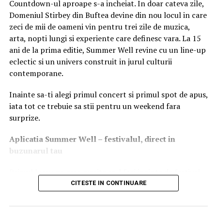
Countdown-ul aproape s-a incheiat. In doar cateva zile,
modul diplomat de abordare pot face diferența între un
Domeniul Stirbey din Buftea devine din nou locul in care
proces tensionat și o soluționare amiabilă.
zeci de mii de oameni vin pentru trei zile de muzica,
Cu cât avocatul gestionează mai bine dialogul, cu atât
arta, nopti lungi si experiente care definesc vara. La 15
cresc șansele de a evita un proces lung și costisitor.
ani de la prima editie, Summer Well revine cu un line-up
eclectic si un univers construit in jurul culturii
Empatie și răbdare
contemporane.
Dincolo de litera legii, divorțul rămâne o experiență
Inainte sa-ti alegi primul concert si primul spot de apus,
profund umană. Clienții trec printr-un amestec de
iata tot ce trebuie sa stii pentru un weekend fara
emoții: furie, tristețe, confuzie sau anxietate.
surprize.
Un avocat empatic și răbdător va înțelege aceste trăiri și
va ști cum să ofere sprijin moral, fără a judeca și fără a
Aplica
t
ia Summer Well
– festivalul, direct in
grăbi deciziile.
buzunarul tau
Relația avocat–client în astfel de cazuri trebuie să fie
bazată pe încredere, înțelegere și discreție totală.
Primul lucru pe care merita sa-l faci inainte de festival
este sa descarci aplicatia Summer Well, disponibila in
CITESTE IN CONTINUARE
Reputație și recomandări
App Store si Google Play.
Într-un domeniu sensibil precum dreptul familiei,
Aici vei gasi programul complet pe zile, harta