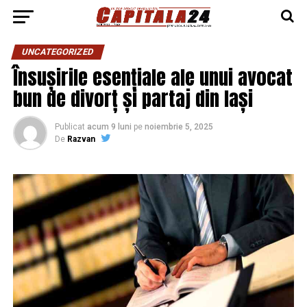
UNCATEGORIZED
Însușirile esențiale ale unui avocat
bun de divorț și partaj din Iași
Publicat
acum 9 luni
pe
noiembrie 5, 2025
De
Razvan