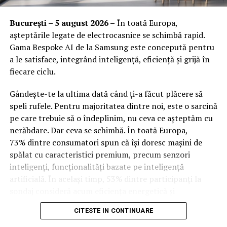
• negocierea corectă a bunurilor comune
Orange Shop Plaza (12:00 – 20:00)
• stabilirea contribuției la cheltuielile pentru copii
București – 5 august 2026 –
În toată Europa,
Orange Shop Park Lake (12:00 – 20:00)
• obținerea unei custodii echitabile
așteptările legate de electrocasnice se schimbă rapid.
• apărarea drepturilor patrimoniale și personale
Gama Bespoke AI de la Samsung este concepută pentru
Incepand cu luni, 3.08, batarile pot fi comandate si prin
a le satisface, integrând inteligență, eficiență și grijă în
aplicatia WOLT.
Profesionalismul se reflectă în capacitatea avocatului de
fiecare ciclu.
a transforma un moment dificil într-un proces
Intre 3 si 6 august: 10:00 – 20:00
gestionat cu claritate și demnitate.
Gândește-te la ultima dată când ți-a făcut plăcere să
Vineri, 7 august: 10:00 – 13:00
speli rufele. Pentru majoritatea dintre noi, este o sarcină
Onestitate și transparență
pe care trebuie să o îndeplinim, nu ceva ce așteptăm cu
Ridicarea bratarilor inainte de festival se poate face
nerăbdare. Dar ceva se schimbă. În toată Europa,
exclusiv de catre detinatorii de abonamente sau invitatii
Un avocat bun nu promite imposibilul, ci explică realist
73% dintre consumatori spun că își doresc mașini de
de tip full pass.
ce se poate obține.
spălat cu caracteristici premium, precum senzori
Transparența privind costurile, durata procesului și
inteligenți, funcționalități bazate pe inteligență
Accesul i
n festival
etapele procedurale este esențială pentru o colaborare
artificială. În același timp, 53% dintre participanți la
de încredere.
sondaj consideră acum eficiența energetică și
Intrarea in festival se face, ca in fiecare an, din strada
Clienții trebuie să fie permanent informați, fără surprize
optimizarea bazată pe inteligență artificială drept
Oltului.
ascunse sau costuri neprevăzute.
CITESTE IN CONTINUARE
factori-cheie în alegerea electrocasnicelor. Cererea
Onestitatea este fundamentul unei relații profesionale