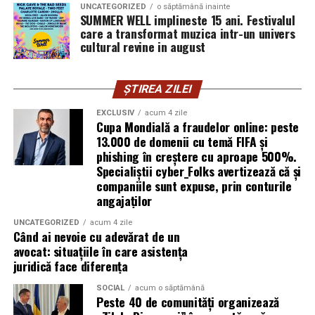
syoss, InterContinental Athénée Palace, Secom.
UNCATEGORIZED
o săptămână inainte
SUMMER WELL implineste 15 ani. Festivalul
Prima este diferența dintre suprafața din acte și cea
Abonamentele sunt disponibile pe summerwell.ro la
care a transformat muzica intr-un univers
măsurată efectiv. La imobilele vechi, măsurătorile de
cultural revine in august
pretul de 513 lei. De asemenea, pot fi achizitionate
acum câteva decenii au fost făcute cu instrumente mai
bilete de o zi la pretul de 351 lei pentru vineri si
puțin precise, iar diferențele de câțiva metri pătrați nu
sambata, respectiv 426.6 lei pentru duminica.
ȘTIREA ZILEI
sunt neobișnuite. Rezolvarea presupune o documentație
de actualizare.
EXCLUSIV
acum 4 zile
Cupa Mondială a fraudelor online: peste
A doua este suprapunerea cu imobilele vecine — situația
13.000 de domenii cu temă FIFA și
phishing în creștere cu aproape 500%.
în care două documentații cadastrale revendică, pe
Specialiștii cyber_Folks avertizează că și
hârtie, aceeași fâșie de teren. Deblocarea necesită
companiile sunt expuse, prin conturile
măsurători comparative și, uneori, acordul vecinilor.
angajaților
A treia categorie o reprezintă construcțiile edificate fără
UNCATEGORIZED
acum 4 zile
Când ai nevoie cu adevărat de un
autorizație sau extinderile nedeclarate, care nu apar în
avocat: situațiile în care asistența
documentația inițială. Înainte de orice tranzacție,
juridică face diferența
acestea trebuie reflectate corect în evidențe.
SOCIAL
acum o săptămână
Peste 40 de comunități organizează
Echipamentele au schimbat