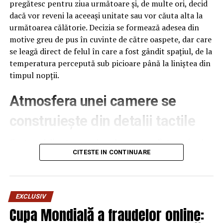
pregătesc pentru ziua următoare și, de multe ori, decid
dacă vor reveni la aceeași unitate sau vor căuta alta la
următoarea călătorie. Decizia se formează adesea din
motive greu de pus în cuvinte de către oaspete, dar care
se leagă direct de felul în care a fost gândit spațiul, de la
temperatura percepută sub picioare până la liniștea din
timpul nopții.
Podcastul durerii și adevărului:
Atmosfera unei camere se
Când vocea unui om devine
construiește din detalii tactile
„denigrare” instituțională
Contactul direct cu pardoseala este una dintre primele
Ce a spus, de fapt, polițistul Bendriș, de a deranjat atât
senzații fizice pe care le are un oaspete atunci când
CITESTE IN CONTINUARE
de tare „inalții” din Poliția Română? A îndrăznit să
intră desculț în cameră, fie dimineața, fie la revenirea de
rostească adevăruri incomode, adesea dureroase. „Am
pe drum, seara târziu. Textura și moliciunea potrivite,
sperat că mă va auzi cineva din acele clădiri goale ale
oferite de
mocheta hotel
, pot schimba radical felul în
securității, dar degeaba!” – mărturisește agentul Bendriș.
EXCLUSIV
care este percepută o cameră, chiar dacă restul
Iar speranța sa a fost călcată în picioare. În podcast, el a
Cupa Mondială a fraudelor online:
mobilierului rămâne identic de la o unitate la alta din
descris o Poliție Română decăzută din respect după