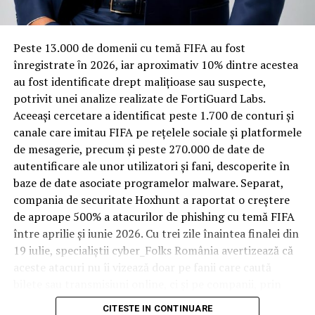
„vagabonzi” la
materiale rezistente
„psycho-KGB-
Spre diferență de o locuință obișnuită, o cameră de hotel
Peste 13.000 de domenii cu temă FIFA au fost
iști”
trece printr-un ciclu de utilizare intensă: oaspeți diferiți,
înregistrate ȋn 2026, iar aproximativ 10% dintre acestea
bagaje trase pe roți, curățenie zilnică, uneori mai multe
au fost identificate drept malițioase sau suspecte,
rezervări consecutive în aceeași săptămână. Această
potrivit unei analize realizate de FortiGuard Labs.
frecvență ridicată de utilizare pune presiune reală pe
Aceeași cercetare a identificat peste 1.700 de conturi și
orice suprafață, iar pardoseala este printre primele
canale care imitau FIFA pe rețelele sociale și platformele
elemente afectate vizibil, mai ales în zona din jurul
de mesagerie, precum și peste 270.000 de date de
Raportul detaliază „vina” lui Bendriș: „atitudine lipsită
patului și a ușii de acces.
autentificare ale unor utilizatori și fani, descoperite în
de considerație” față de conducerea DGPMB (Berechet),
baze de date asociate programelor malware. Separat,
În etapa de renovare sau construcție, administratorii
folosind „cuvinte și expresii jignitoare” precum „ești
compania de securitate Hoxhunt a raportat o creștere
care iau în calcul
mocheta trafic intens
pentru zonele
prost și îți ascunzi prostia și lipsurile intelectuale,” și
de aproape 500% a atacurilor de phishing cu temă FIFA
cu rotație mare reduc riscul de uzură prematură și de
„duceți-vă dracu.” De asemenea, „opinii preponderent
între aprilie și iunie 2026. Cu trei zile înaintea finalei din
decolorare vizibilă în punctele de trecere frecventă. Este
denigratoare” despre Poliția Română („la nivelul cel mai
19 iulie, specialiștii cyber_Folks România avertizează că
o decizie care ține mai puțin de stil și mai mult de
de jos”) și „atitudine necorespunzătoare” față de
aceste atacuri nu îi vizează doar pe fanii care caută
longevitatea reală a investiției în amenajare, vizibilă abia
Ministerul Public și „categorii sociale” (referitor la
bilete sau transmisiuni online, ci și pe companii, prin
după primele sezoane de utilizare intensă.
comparația cu salariul unui covrigar). Culmea! Sistemul
conturile, dispozitivele și infrastructura digitală
CITESTE IN CONTINUARE
se simte jignit când i se spune adevărul în față, dar nu