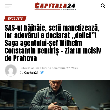
EXCLUSIV
SAS-ul bâjbâie, sefii manelizează,
iar adevărul e declarat „delict”!
Saga agentului-șef Wilhelm
Constantin Bendriș – Ziarul Incisiv
de Prahova
Publicat
acum 8 luni
pe
noiembrie 27, 2025
De
Capitala24