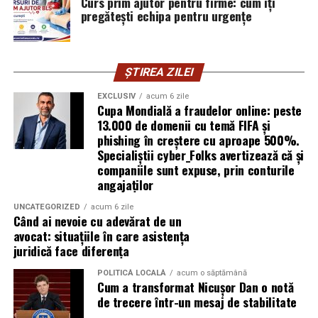
Curs prim ajutor pentru firme: cum îți
ARTICOLE PE ACEIASI TEMA:
PRIMA
vigilența utilizatorului rămâne prima linie de apărare”,
pregătești echipa pentru urgențe
explică Horațiu Șimon, Chief Technology Officer
URMATORUL
Ilustrand Iubirea in Fotografia de Nunta
cyber_Folks România.
NU RATATI
ȘTIREA ZILEI
Subiectul a fost semnalat și de FBI, care a inclus în
Cum comunici cu service-ul: descrierea simptomelor la
informările din ultima lună amenințările asociate
direcție ca să grăbești diagnosticul
EXCLUSIV
acum 6 zile
Cupa Mondială a fraudelor online: peste
turneului, de la fraude online și furtul datelor până la
13.000 de domenii cu temă FIFA și
operațiuni de dezinformare.
phishing în creștere cu aproape 500%.
Specialiștii cyber_Folks avertizează că și
Avertismentele publice s-au concentrat în principal
companiile sunt expuse, prin conturile
asupra fanilor și infrastructurii orașelor gazdă, însă
angajaților
specialiștii atrag atenția că firmele pot fi afectate
UNCATEGORIZED
acum 6 zile
inclusiv atunci când nu au nicio legătură directă cu
Când ai nevoie cu adevărat de un
industria sportului, turismului sau vânzarea de bilete.
avocat: situațiile în care asistența
juridică face diferența
Atacurile sunt mai eficiente în contextul
evenimentelor globale
POLITICĂ LOCALĂ
acum o săptămână
Cum a transformat Nicușor Dan o notă
de trecere într-un mesaj de stabilitate
Campaniile de phishing asociate evenimentelor