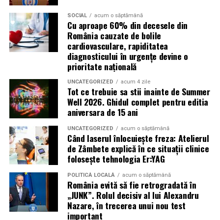
importante profită de interesul public ridicat, de
presiunea timpului și de teama utilizatorilor că ar putea
SOCIAL
acum o săptămână
Cu aproape 60% din decesele din
pierde o ofertă sau o oportunitate. Mesajele care anunță
România cauzate de bolile
ultimele bilete disponibile, acces limitat la o transmisie
cardiovasculare, rapiditatea
sau câștigarea unui premiu pot determina utilizatorii să
diagnosticului în urgențe devine o
reacționeze înainte de a verifica sursa.
prioritate națională
UNCATEGORIZED
acum 4 zile
Turneul se încheie pe 19 iulie, iar specialiștii anticipează
Tot ce trebuie sa stii inainte de Summer
o intensificare a activității frauduloase în perioada
Well 2026. Ghidul complet pentru editia
finalei. Printre cele mai utilizate pretexte se numără
aniversara de 15 ani
transmisiunile pirat, biletele revândute, pariurile,
UNCATEGORIZED
acum o săptămână
tombolele, concursurile și falsele oferte de călătorie.
Când laserul înlocuiește freza: Atelierul
de Zâmbete explică în ce situații clinice
Pentru a răspunde riscurilor tot mai complexe,
folosește tehnologia Er:YAG
cyber_Folks a lansat la finalul lunii iunie robo_Folks,
primul asistent AI integrat într-un panou de hosting
POLITICĂ LOCALĂ
acum o săptămână
România evită să fie retrogradată în
din România. Acesta poate efectua, la cererea
„JUNK”. Rolul decisiv al lui Alexandru
utilizatorului, un audit al securității site-ului, care
Nazare, în trecerea unui nou test
include verificarea certificatelor SSL, a configurărilor
important