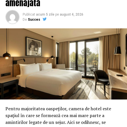
amenajată
2005 și 2017, ignorând cu desăvârșire propriile
principii legale. Principiul „ne bis in idem” – că nu
Publicat
acum 5 zile
pe
august 4, 2026
poți fi judecat de două ori pentru aceeași faptă – este,
De
Succes
se pare, o noțiune prea „sofisticată” pentru „experții”
în cercetări prealabile. Este o antepronunțare
flagrantă, un verdict emis înainte de orice apărare
reală, transformând cercetarea într-o mascaradă.
Cine mai are nevoie de judecători, când Inspectorul
de Poliție Radu Francisca Alexandra poate declara un
om „vinovat” de la bun început?
Pentru majoritatea oaspeților, camera de hotel este
spațiul în care se formează cea mai mare parte a
amintirilor legate de un sejur. Aici se odihnesc, se