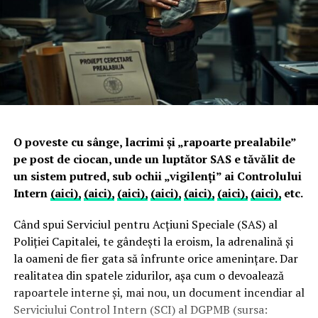
O poveste cu sânge, lacrimi și „rapoarte prealabile”
pe post de ciocan, unde un luptător SAS e tăvălit de
un sistem putred, sub ochii „vigilenți” ai Controlului
Intern
(aici),
(aici),
(aici),
(aici),
(aici),
(aici),
(aici),
etc.
Când spui Serviciul pentru Acțiuni Speciale (SAS) al
Poliției Capitalei, te gândești la eroism, la adrenalină și
la oameni de fier gata să înfrunte orice amenințare. Dar
realitatea din spatele zidurilor, așa cum o devoalează
rapoartele interne și, mai nou, un document incendiar al
Serviciului Control Intern (SCI) al DGPMB (sursa: