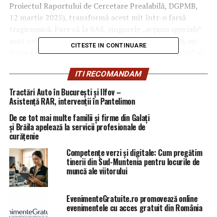
Proiectul Raportului de Cercetare Prealabilă, DGPMB,
12 martie 2025), transformă acest mit într-o farsă
tragicomică. Pare că la SAS, singurele „acțiuni speciale”
sunt cele îndreptate împotriva propriilor angajați, iar
CITESTE IN CONTINUARE
legea e interpretată nu de coduri, ci de „inelul magic” al
șefilor și de pixul zelos al comisiilor interne. Iar
ITI RECOMANDAM
protagonistul acestui teatru absurd, agentul-șef
Wilhelm Constantin Bendriș, un polițist cu aproape
Tractări Auto în București și Ilfov –
două decenii de experiență, a avut tupeul suprem: acela
Asistență RAR, intervenții în Pantelimon
de a spune adevărul. Și, mai grav, de a o face în timp ce
De ce tot mai multe familii și firme din Galați
inima îi plângea.
și Brăila apelează la servicii profesionale de
curățenie
O „justiție” de râsul lumii: Când
Competențe verzi și digitale: Cum pregătim
tinerii din Sud-Muntenia pentru locurile de
scenariul e scris de
muncă ale viitorului
incompetență și semnat de
EvenimenteGratuite.ro promovează online
aroganță
evenimentele cu acces gratuit din România