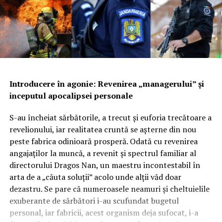
Introducere în agonie: Revenirea „managerului” și
inceputul apocalipsei personale
S-au încheiat sărbătorile, a trecut și euforia trecătoare a
revelionului, iar realitatea cruntă se așterne din nou
peste fabrica odinioară prosperă. Odată cu revenirea
angajaților la muncă, a revenit și spectrul familiar al
directorului Dragos Nan, un maestru incontestabil în
arta de a „căuta soluții” acolo unde alții văd doar
dezastru. Se pare că numeroasele neamuri și cheltuielile
exuberante de sărbători i-au scufundat bugetul
personal, iar fabricii, acest organism deja sufocat, i-a