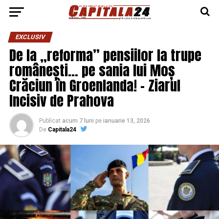
EXCLUSIV
De la „reforma” pensiilor la trupe
românești… pe sania lui Moș
Crăciun în Groenlanda! – Ziarul
Incisiv de Prahova
Publicat
acum 7 luni
pe
ianuarie 13, 2026
De
Capitala24