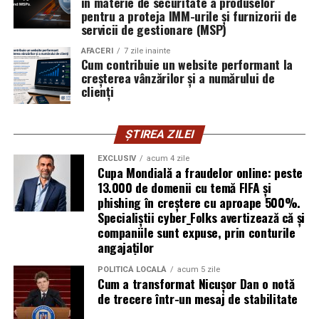
în materie de securitate a produselor
introducă parola pe o pagină clonată. În acel moment,
pentru a proteja IMM-urile și furnizorii de
vigilența utilizatorului rămâne prima linie de apărare”,
servicii de gestionare (MSP)
explică Horațiu Șimon, Chief Technology Officer
cyber_Folks România.
AFACERI
7 zile inainte
Cum contribuie un website performant la
creșterea vânzărilor și a numărului de
Subiectul a fost semnalat și de FBI, care a inclus în
clienți
informările din ultima lună amenințările asociate
turneului, de la fraude online și furtul datelor până la
ȘTIREA ZILEI
operațiuni de dezinformare.
EXCLUSIV
acum 4 zile
Avertismentele publice s-au concentrat în principal
Cupa Mondială a fraudelor online: peste
asupra fanilor și infrastructurii orașelor gazdă, însă
13.000 de domenii cu temă FIFA și
phishing în creștere cu aproape 500%.
specialiștii atrag atenția că firmele pot fi afectate
Specialiștii cyber_Folks avertizează că și
inclusiv atunci când nu au nicio legătură directă cu
companiile sunt expuse, prin conturile
industria sportului, turismului sau vânzarea de bilete.
angajaților
Atacurile sunt mai eficiente în contextul
POLITICĂ LOCALĂ
acum 5 zile
Cum a transformat Nicușor Dan o notă
evenimentelor globale
de trecere într-un mesaj de stabilitate
Campaniile de phishing asociate evenimentelor