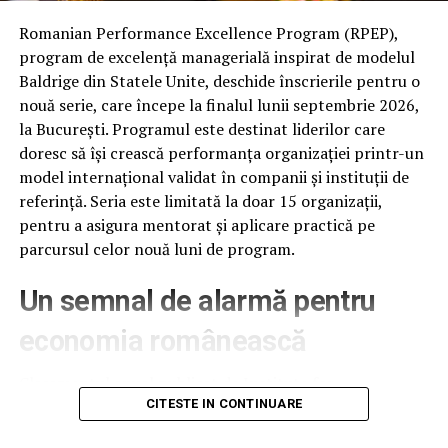
electrician, lucrări în gospodării, agricultură, tâmplărie,
Romanian Performance Excellence Program (RPEP),
retail, spart lemne, dat zăpada etc. – zona de muncă
program de excelență managerială inspirat de modelul
imediată care poate rotunji bugetul lunar.
Baldrige din Statele Unite, deschide înscrierile pentru o
Diferența este că nu mai e nevoie de un proces lung de
nouă serie, care începe la finalul lunii septembrie 2026,
recrutare: se publică un anunț, se urmăresc cererile și se
la București. Programul este destinat liderilor care
răspunde rapid.
doresc să își crească performanța organizației printr-un
model internațional validat în companii și instituții de
Mame care lucrează de acasă sau au
referință. Seria este limitată la doar 15 organizații,
pentru a asigura mentorat și aplicare practică pe
ferestre scurte de timp
parcursul celor nouă luni de program.
Segmentul acesta caută activități care se potrivesc cu
Un semnal de alarmă pentru
viața: proiecte remote sau sarcini punctuale, în funcție
de programul copiilor.
economia românească
Ajută mult ideea de notificări pe categorie și zonă: în loc
Clasamentul anual publicat de Institute for
de căutare continuă, apare o alertă când există ceva
Management Development (IMD), la 18 iunie 2026,
CITESTE IN CONTINUARE
potrivit. Mamele își pot publica anunțurile în funcție de
plasează România pe locul 61 din 70 de economii
ce știu să facă, cât timp pot aloca, când sunt disponibile