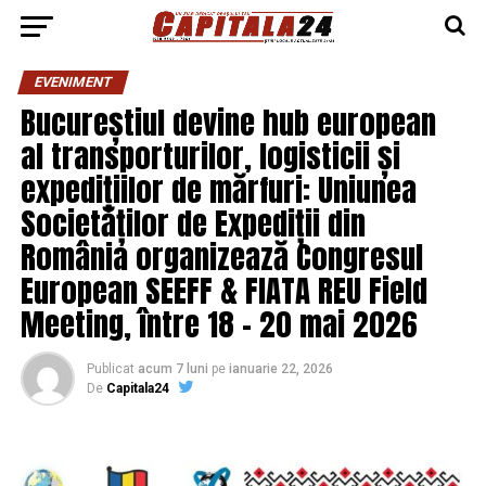
EVENIMENT
Bucureștiul devine hub european
al transporturilor, logisticii și
expedițiilor de mărfuri: Uniunea
Societăților de Expediții din
România organizează Congresul
European SEEFF & FIATA REU Field
Meeting, între 18 – 20 mai 2026
Publicat
acum 7 luni
pe
ianuarie 22, 2026
De
Capitala24