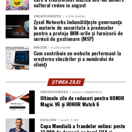
Oana Teslaru
este consultant financiar și expert în
cultural revine in august
investiții imobiliare. A ales să fie prezentă cu vocea ei
UNCATEGORIZED
6 zile inainte
într-un domeniu în care credibilitatea se construiește
Zyxel Networks îmbunătățește guvernanța
greu și se pierde repede.
în materie de securitate a produselor
pentru a proteja IMM-urile și furnizorii de
Mirela Iacob
servicii de gestionare (MSP)
vinde cosmetice naturale și lucrează cu
femei care vor produse în care au încredere. Prezența ei
AFACERI
6 zile inainte
publică este, pentru clientele ei, primul semn că brandul
Cum contribuie un website performant la
creșterea vânzărilor și a numărului de
ei e real.
clienți
Ștefania Filip
este numerolog și lucrează cu
antreprenori care vor să ia decizii mai aliniate cu ce sunt
ȘTIREA ZILEI
ei cu adevărat. Alege să fie vizibilă pentru că domeniul ei
câștigă credibilitate prin oameni, nu prin concepte.
UNCATEGORIZED
acum o săptămână
Ultimele zile de reduceri pentru HONOR
Magic V6 și HONOR Watch 6
Mihaela Antoche
activează în nutriție și sănătate.
Crede că informația corectă ajunge la oamenii potriviți
doar atunci când vine de la o sursă cu chip și nume.
EXCLUSIV
acum 3 zile
Cupa Mondială a fraudelor online: peste