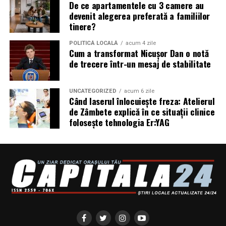
De ce apartamentele cu 3 camere au
devenit alegerea preferată a familiilor
Campania #AlegSaFiuVizibila
tinere?
continuă
POLITICĂ LOCALĂ
acum 4 zile
Cum a transformat Nicușor Dan o notă
de trecere într-un mesaj de stabilitate
„Aleg să fiu vizibilă” se extinde în noi orașe. Sesiunile de
fotografie de brand personal și micro-interviurile cu
antreprenoare din toată România vor continua să fie
UNCATEGORIZED
acum 6 zile
Când laserul înlocuiește freza: Atelierul
publicate pe antreprenoare.ro.
de Zâmbete explică în ce situații clinice
folosește tehnologia Er:YAG
Dacă ești femeie antreprenor și vrei să fii parte din
comunitate sau din etapele viitoare ale campaniei, mai
multe informații pe
antreprenoare.ro
sau la
contact@antreprenoare.ro
.
Asociația Antreprenoare.ro
a fost fondată în 2019 și
reunește peste 16.000 de femei antreprenor din
România.