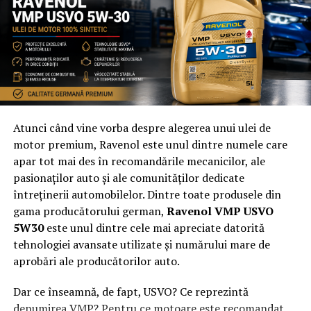
componente lipsă, defecte vizibile, poziționare. Nu
obosesc, nu se grăbesc, verificarea e consecventă la
fiecare ciclu. Ideal pentru industrii unde calitatea
trebuie dovedită la fiecare piesă (automotive, farma,
electronice).
Cum arată drumul corect spre
Atunci când vine vorba despre alegerea unui ulei de
digitalizare
motor premium, Ravenol este unul dintre numele care
apar tot mai des în recomandările mecanicilor, ale
Cea mai frecventă greşeală e să începi cu ce echipament
pasionaților auto și ale comunităților dedicate
cumpăr. Întrebarea corectă e: ce problemă rezolv?
întreținerii automobilelor. Dintre toate produsele din
gama producătorului german,
Ravenol VMP USVO
Pasul 1 : Identifică durerea reală.
Opriri
5W30
este unul dintre cele mai apreciate datorită
frecvente? Calitate variabilă? Lipsă de date? Risc
tehnologiei avansate utilizate și numărului mare de
de accidente? Fiecare problemă are o soluție
aprobări ale producătorilor auto.
diferită. Nu toate fabricile au nevoie de roboți —
unele au nevoie doar de vizibilitate SCADA și un
Dar ce înseamnă, de fapt, USVO? Ce reprezintă
HMI mai clar.
denumirea VMP? Pentru ce motoare este recomandat