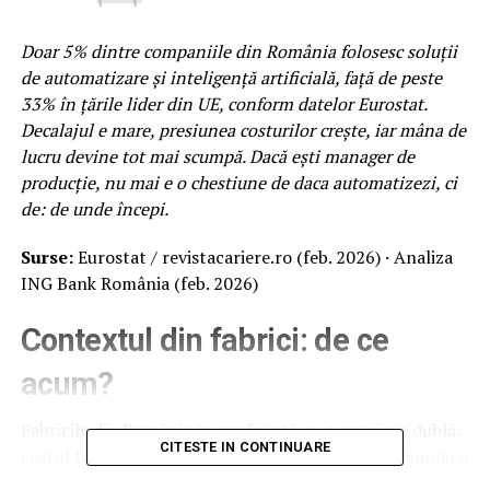
Doar 5% dintre companiile din România folosesc soluții
de automatizare și inteligență artificială, față de peste
33% în țările lider din UE, conform datelor Eurostat.
Decalajul e mare, presiunea costurilor crește, iar mâna de
lucru devine tot mai scumpă. Dacă ești manager de
producție, nu mai e o chestiune de daca automatizezi, ci
de: de unde începi.
Surse:
Eurostat / revistacariere.ro (feb. 2026) · Analiza
ING Bank România (feb. 2026)
Contextul din fabrici: de ce
acum?
Fabricile din România se confruntă cu o presiune dublă:
CITESTE IN CONTINUARE
costul forței de muncă crește constant, salariul minim a
crescut cu aproximativ 15% anual în ultimul deceniu,