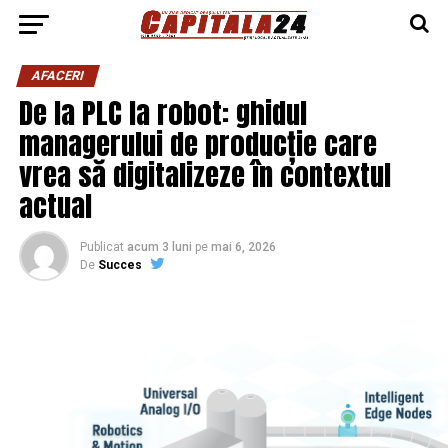
AFACERI
De la PLC la robot: ghidul
managerului de producție care
vrea să digitalizeze în contextul
actual
Publicat
acum 3 luni
pe
mai 6, 2026
De
Succes