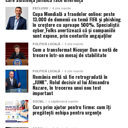
naturale.
Tipul de
ulei de motor Ravenol
VMP USVO 5W30 este
EXCLUSIV
4 zile inainte
Cupa Mondială a fraudelor online: peste
recomandat pentru numeroase motoare moderne care
Impactul pozitiv asupra imaginii evenimentului
13.000 de domenii cu temă FIFA și phishing
necesită un ulei 5W30 cu aprobări OEM specifice.
în creștere cu aproape 500%. Specialiștii
Alegerea unor soluții ecologice, precum tipul ecologic
cyber_Folks avertizează că și companiile
În funcție de specificațiile constructorului, poate fi
sunt expuse, prin conturile angajaților
de toaletă, poate aduce beneficii semnificative imaginii
utilizat pe vehicule ale unor mărci precum:
unui eveniment. Într-o eră în care participanții devin din
POLITICĂ LOCALĂ
5 zile inainte
ce în ce mai conștienți de problemele de mediu,
Cum a transformat Nicușor Dan o notă de
trecere într-un mesaj de stabilitate
organizatorii care aleg să adopte soluții sustenabile, cum
BMW;
ar fi închirierea toaletelor din gama ecologică, pot
Mercedes-Benz;
câștiga aprecierea publicului.
POLITICĂ LOCALĂ
6 zile inainte
Volkswagen;
România evită să fie retrogradată în
„JUNK”. Rolul decisiv al lui Alexandru
Aceasta nu doar că îmbunătățește percepția față de
Audi;
Nazare, în trecerea unui nou test
eveniment, dar poate și atrage mai mulți participanți
important
Skoda;
care sunt interesați de susținerea unor cauze ecologice.
Promovând un eveniment “verde”, organizatorii pot
SOCIAL
o săptămână inainte
Seat;
Curs prim ajutor pentru firme: cum îți
atrage atenția asupra angajamentului față de protejarea
pregătești echipa pentru urgențe
Porsche;
mediului și față de responsabilitatea socială.
Opel;