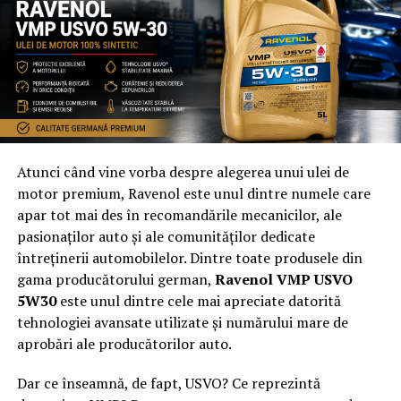
presiunea pe operatori devine mai greu de susținut”
,
explică
Nicolae Rusei,
Vicepreședinte FPIOR.
Pe termen mediu, riscul major este intrarea într-un cerc
vicios: costurile cresc, prețurile urcă, consumul scade,
iar presiunea asupra operatorilor se amplifică. În lipsa
unor măsuri care să aducă predictibilitate fiscală și să
susțină puterea de cumpărare, această spirală poate
accelera contracția sectorului.
Atunci când vine vorba despre alegerea unui ulei de
motor premium, Ravenol este unul dintre numele care
Mai mult decât atât, efectele nu se limitează la industrie.
apar tot mai des în recomandările mecanicilor, ale
HoReCa funcționează ca un barometru social al
pasionaților auto și ale comunităților dedicate
economiei. Atunci când oamenii încep să reducă ieșirile,
întreținerii automobilelor. Dintre toate produsele din
să amâne experiențele și să prioritizeze strictul necesar,
gama producătorului german,
Ravenol VMP USVO
semnalul transmis este unul clar: nu asistăm doar la o
5W30
este unul dintre cele mai apreciate datorită
ajustare sectorială, ci la o schimbare profundă de
tehnologiei avansate utilizate și numărului mare de
comportament, cu implicații mai largi asupra economiei.
aprobări ale producătorilor auto.
În acest peisaj, creșterea devine o noțiune relativă. Nu
Dar ce înseamnă, de fapt, USVO? Ce reprezintă
mai este despre dezvoltare, ci despre rezistență. Nu mai