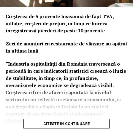
Creșterea de 5 procente înseamnă de fapt TVA,
inflație, creșteri de prețuri, in timp ce horeca
înregistrează pierderi de peste 10 procente
.
Zeci de anunțuri cu restaurante de vânzare au apărut
în ultima lună
“Industria ospitalității din România traversează o
perioadă în care indicatorii statistici creează o iluzie
de stabilitate, în timp ce, în profunzime,
mecanismele economice se degradează vizibil.
Creșterea cifrei de afaceri raportată la nivelul
sectorului nu reflectă o relansare a consumului, ci
mai degrabă o adaptare forțată la un context
dominat de presiuni fiscale și inflaționiste.”
(Valentin Șoneriu, presedinte FPIOR)
CITESTE IN CONTINUARE