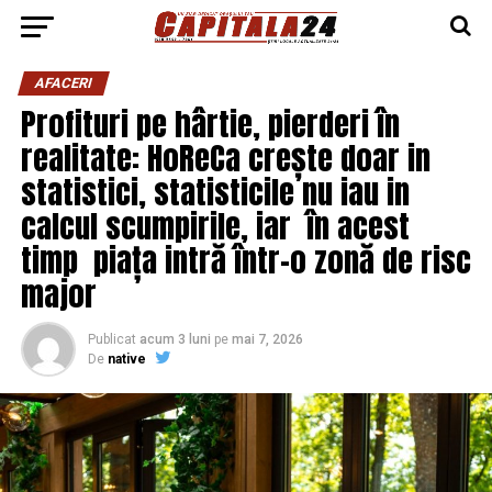
AFACERI
Profituri pe hârtie, pierderi în
realitate: HoReCa crește doar in
statistici, statisticile nu iau in
calcul scumpirile, iar în acest
timp piața intră într-o zonă de risc
major
Publicat
acum 3 luni
pe
mai 7, 2026
De
native