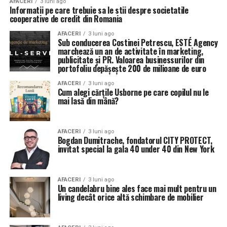
AFACERI
3 luni ago
Informatii pe care trebuie sa le stii despre societatile
cooperative de credit din Romania
AFACERI
3 luni ago
Sub conducerea Costinei Petrescu, ESTÉ Agency
marchează un an de activitate în marketing,
publicitate și PR. Valoarea businessurilor din
portofoliu depășește 200 de milioane de euro
AFACERI
3 luni ago
Cum alegi cărțile Usborne pe care copilul nu le
mai lasă din mână?
AFACERI
3 luni ago
Bogdan Dumitrache, fondatorul CITY PROTECT,
invitat special la gala 40 under 40 din New York
AFACERI
3 luni ago
Un candelabru bine ales face mai mult pentru un
living decât orice altă schimbare de mobilier