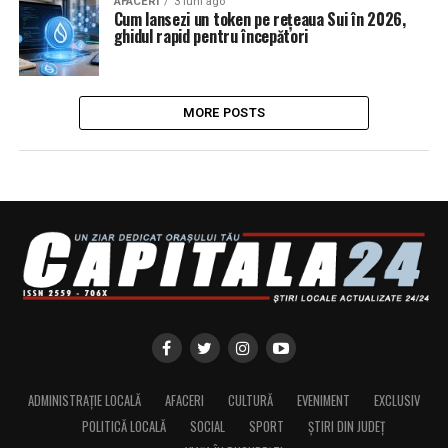
AFACERI
3 luni ago
Cum lansezi un token pe rețeaua Sui în 2026,
ghidul rapid pentru începători
MORE POSTS
ADMINISTRAȚIE LOCALĂ
AFACERI
CULTURĂ
EVENIMENT
EXCLUSIV
POLITICĂ LOCALĂ
SOCIAL
SPORT
ȘTIRI DIN JUDEȚ