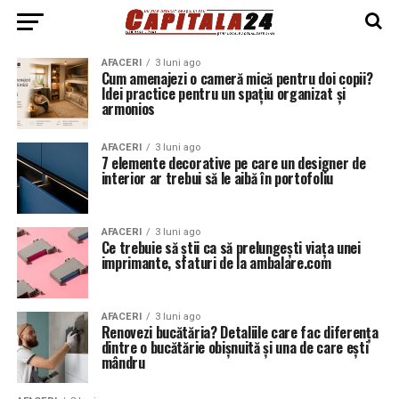
AFACERI
3 luni ago
Cum amenajezi o cameră mică pentru doi copii?
Idei practice pentru un spațiu organizat și
armonios
AFACERI
3 luni ago
7 elemente decorative pe care un designer de
interior ar trebui să le aibă în portofoliu
AFACERI
3 luni ago
Ce trebuie să știi ca să prelungești viața unei
imprimante, sfaturi de la ambalare.com
AFACERI
3 luni ago
Renovezi bucătăria? Detaliile care fac diferența
dintre o bucătărie obișnuită și una de care ești
mândru