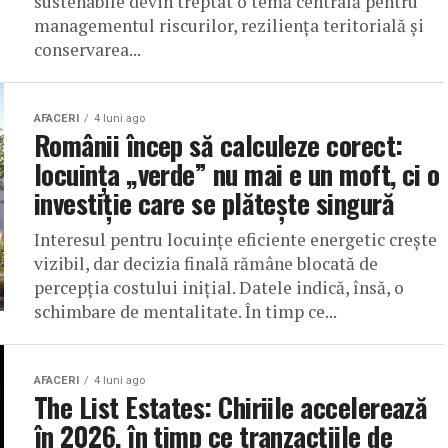
sustenabile devin treptat o temă centrală pentru
managementul riscurilor, reziliența teritorială și
conservarea...
AFACERI
4 luni ago
Românii încep să calculeze corect:
locuința „verde” nu mai e un moft, ci o
investiție care se plătește singură
Interesul pentru locuințe eficiente energetic crește
vizibil, dar decizia finală rămâne blocată de
percepția costului inițial. Datele indică, însă, o
schimbare de mentalitate. În timp ce...
AFACERI
4 luni ago
The List Estates: Chiriile accelerează
în 2026, în timp ce tranzacțiile de