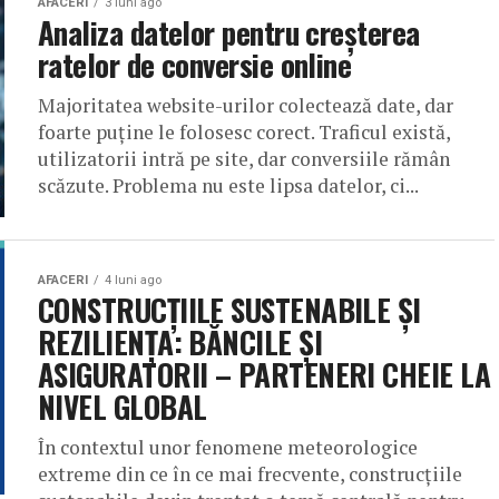
AFACERI
3 luni ago
Analiza datelor pentru creșterea
ratelor de conversie online
Majoritatea website-urilor colectează date, dar
foarte puține le folosesc corect. Traficul există,
utilizatorii intră pe site, dar conversiile rămân
scăzute. Problema nu este lipsa datelor, ci...
AFACERI
4 luni ago
CONSTRUCȚIILE SUSTENABILE ȘI
REZILIENȚA: BĂNCILE ȘI
ASIGURATORII – PARTENERI CHEIE LA
NIVEL GLOBAL
În contextul unor fenomene meteorologice
extreme din ce în ce mai frecvente, construcțiile