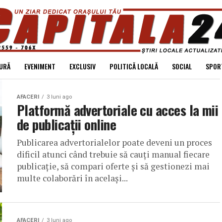
URĂ
EVENIMENT
EXCLUSIV
POLITICĂ LOCALĂ
SOCIAL
SPOR
AFACERI
3 luni ago
Platformă advertoriale cu acces la mii
de publicații online
Publicarea advertorialelor poate deveni un proces
dificil atunci când trebuie să cauți manual fiecare
publicație, să compari oferte și să gestionezi mai
multe colaborări în același...
AFACERI
3 luni ago