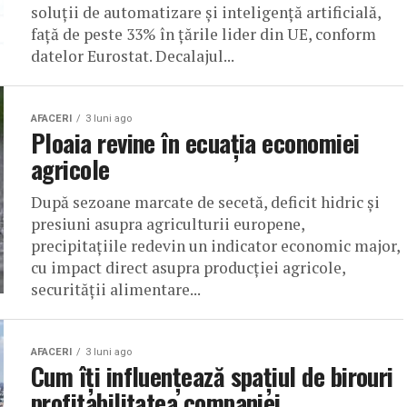
soluții de automatizare și inteligență artificială,
față de peste 33% în țările lider din UE, conform
datelor Eurostat. Decalajul...
AFACERI
3 luni ago
Ploaia revine în ecuația economiei
agricole
După sezoane marcate de secetă, deficit hidric și
presiuni asupra agriculturii europene,
precipitațiile redevin un indicator economic major,
cu impact direct asupra producției agricole,
securității alimentare...
AFACERI
3 luni ago
Cum îți influențează spațiul de birouri
profitabilitatea companiei