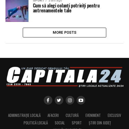
SPORT
3 ani ago
Cum să alegi colanți potriviți pentru
antrenamentele tale
MORE POSTS
ADMINISTRAȚIE LOCALĂ
AFACERI
CULTURĂ
EVENIMENT
EXCLUSIV
POLITICĂ LOCALĂ
SOCIAL
SPORT
ȘTIRI DIN JUDEȚ