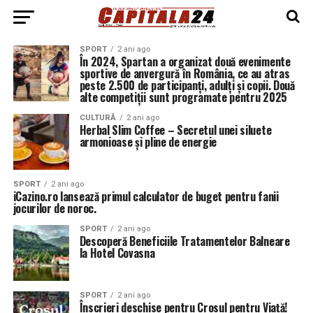
SPORT
2 ani ago
În 2024, Spartan a organizat două evenimente
sportive de anvergură în România, ce au atras
peste 2.500 de participanți, adulți și copii. Două
alte competiții sunt programate pentru 2025
CULTURĂ
2 ani ago
Herbal Slim Coffee – Secretul unei siluete
armonioase și pline de energie
SPORT
2 ani ago
iCazino.ro lansează primul calculator de buget pentru fanii
jocurilor de noroc.
SPORT
2 ani ago
Descoperă Beneficiile Tratamentelor Balneare
la Hotel Covasna
SPORT
2 ani ago
Înscrieri deschise pentru Crosul pentru Viață!