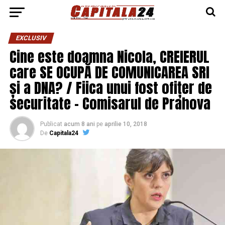
EXCLUSIV
Cine este doamna Nicola, CREIERUL
care SE OCUPĂ DE COMUNICAREA SRI
și a DNA? / Fiica unui fost ofițer de
securitate – Comisarul de Prahova
Publicat
acum 8 ani
pe
aprilie 10, 2018
De
Capitala24