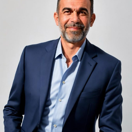
unele de altele, separate de pereți care nu pot fi făcuți
motivele să nu răspundă solicitării: doar fură, la propriu,
infinit de groși din motive practice și economice.
banii statului Român pentru a menține în funcții de
Zgomotul pașilor din camera de sus sau din coridorul
poliție indivizi care nu îndeplinesc aceste atribuții.
adiacent rămâne una dintre cele mai frecvente
nemulțumiri semnalate de oaspeți în recenziile online,
În ceea ce privește asistența juridică a polițistului ce este
chiar și la unități altfel apreciate pentru servicii și
prevăzută de legiuitor pentru polițiști, trebuie observat
locație. De multe ori, oaspeții nu identifică pardoseala
că atât IGPR cât și IGPF susțin că „unitățile de poliție”
drept sursa reală a problemei, ci descriu simplu senzația
întocmesc comisii și… decid cu privire la acordarea sau
de spațiu zgomotos sau agitat.
nu a acestui drept. Interesant este: care sunt acele
unități de poliție, căci nicăieri, în nicio Lege acestea nu
Pardoseala joacă un rol important în absorbția acestor
sunt definite și nici nu s-a făcut vreodată vreo dovadă a
sunete, mai ales în zonele de trecere frecventă dintre
înființării acestora (ordine de ministru privind
cameră și baie sau dintre pat și fereastră. Un material cu
„înființarea unităților de poliție”)? Așadar, „ne învârtim
proprietăți fonoabsorbante bune reduce transmiterea
în jurul cozii”, statul Român continuând „să pompeze”,
zgomotului către camerele vecine și către etajele
lunar, bani în „unități de poliție” inexistente dar care
inferioare, un aspect esențial mai ales în clădirile mai
„sunt organizate și funcționează”… adică, în mințile
vechi, cu structuri care nu au fost proiectate inițial
„creștine” ale conducătorilor M.A.I., copilul mai întâi
pentru izolare fonică performantă.
merge la școală, se angajează și abia apoi, eventual, se