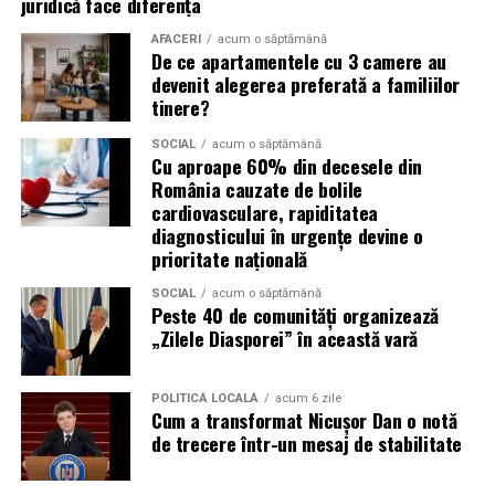
juridică face diferența
Campaniile de phishing asociate evenimentelor
AFACERI
acum o săptămână
importante profită de interesul public ridicat, de
De ce apartamentele cu 3 camere au
presiunea timpului și de teama utilizatorilor că ar putea
devenit alegerea preferată a familiilor
pierde o ofertă sau o oportunitate. Mesajele care anunță
tinere?
ultimele bilete disponibile, acces limitat la o transmisie
SOCIAL
acum o săptămână
sau câștigarea unui premiu pot determina utilizatorii să
Cu aproape 60% din decesele din
reacționeze înainte de a verifica sursa.
România cauzate de bolile
cardiovasculare, rapiditatea
Turneul se încheie pe 19 iulie, iar specialiștii anticipează
diagnosticului în urgențe devine o
o intensificare a activității frauduloase în perioada
prioritate națională
finalei. Printre cele mai utilizate pretexte se numără
SOCIAL
acum o săptămână
transmisiunile pirat, biletele revândute, pariurile,
Peste 40 de comunități organizează
tombolele, concursurile și falsele oferte de călătorie.
„Zilele Diasporei” în această vară
Pentru a răspunde riscurilor tot mai complexe,
POLITICĂ LOCALĂ
acum 6 zile
cyber_Folks a lansat la finalul lunii iunie robo_Folks,
Cum a transformat Nicușor Dan o notă
primul asistent AI integrat într-un panou de hosting
de trecere într-un mesaj de stabilitate
din România. Acesta poate efectua, la cererea
utilizatorului, un audit al securității site-ului, care