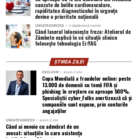
furnizor de hosting nu poate opri un utilizator să își
cauzate de bolile cardiovasculare,
introducă parola pe o pagină clonată. În acel moment,
rapiditatea diagnosticului în urgențe
vigilența utilizatorului rămâne prima linie de apărare”,
devine o prioritate națională
explică Horațiu Șimon, Chief Technology Officer
UNCATEGORIZED
o săptămână inainte
cyber_Folks România.
Când laserul înlocuiește freza: Atelierul de
Zâmbete explică în ce situații clinice
folosește tehnologia Er:YAG
Subiectul a fost semnalat și de FBI, care a inclus în
informările din ultima lună amenințările asociate
turneului, de la fraude online și furtul datelor până la
ȘTIREA ZILEI
operațiuni de dezinformare.
EXCLUSIV
acum 5 zile
Cupa Mondială a fraudelor online: peste
Avertismentele publice s-au concentrat în principal
13.000 de domenii cu temă FIFA și
asupra fanilor și infrastructurii orașelor gazdă, însă
phishing în creștere cu aproape 500%.
specialiștii atrag atenția că firmele pot fi afectate
Specialiștii cyber_Folks avertizează că și
inclusiv atunci când nu au nicio legătură directă cu
companiile sunt expuse, prin conturile
industria sportului, turismului sau vânzarea de bilete.
angajaților
UNCATEGORIZED
acum 5 zile
Atacurile sunt mai eficiente în contextul
Când ai nevoie cu adevărat de un
evenimentelor globale
avocat: situațiile în care asistența