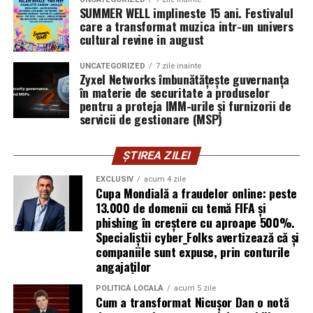
furnizor de hosting nu poate opri un utilizator să își
SUMMER WELL implineste 15 ani. Festivalul
care a transformat muzica intr-un univers
introducă parola pe o pagină clonată. În acel moment,
cultural revine in august
vigilența utilizatorului rămâne prima linie de apărare”,
explică Horațiu Șimon, Chief Technology Officer
UNCATEGORIZED
7 zile inainte
cyber_Folks România.
Zyxel Networks îmbunătățește guvernanța
în materie de securitate a produselor
pentru a proteja IMM-urile și furnizorii de
Subiectul a fost semnalat și de FBI, care a inclus în
servicii de gestionare (MSP)
informările din ultima lună amenințările asociate
turneului, de la fraude online și furtul datelor până la
ȘTIREA ZILEI
operațiuni de dezinformare.
EXCLUSIV
acum 4 zile
Avertismentele publice s-au concentrat în principal
Cupa Mondială a fraudelor online: peste
asupra fanilor și infrastructurii orașelor gazdă, însă
13.000 de domenii cu temă FIFA și
phishing în creștere cu aproape 500%.
specialiștii atrag atenția că firmele pot fi afectate
Specialiștii cyber_Folks avertizează că și
inclusiv atunci când nu au nicio legătură directă cu
companiile sunt expuse, prin conturile
industria sportului, turismului sau vânzarea de bilete.
angajaților
Atacurile sunt mai eficiente în contextul
POLITICĂ LOCALĂ
acum 5 zile
Cum a transformat Nicușor Dan o notă
evenimentelor globale