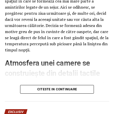
spațiul în care se formează cea mai mare parte a
amintirilor legate de un sejur. Aici se odihnesc, se
pregătesc pentru ziua următoare și, de multe ori, decid
dacă vor reveni la aceeași unitate sau vor căuta alta la
următoarea călătorie. Decizia se formează adesea din
motive greu de pus în cuvinte de către oaspete, dar care
se leagă direct de felul în care a fost gândit spațiul, de la
temperatura percepută sub picioare până la liniștea din
timpul nopții.
Atmosfera unei camere se
construiește din detalii tactile
Contactul direct cu pardoseala este una dintre primele
senzații fizice pe care le are un oaspete atunci când
CITESTE IN CONTINUARE
intră desculț în cameră, fie dimineața, fie la revenirea de
pe drum, seara târziu. Textura și moliciunea potrivite,
oferite de
mocheta hotel
, pot schimba radical felul în
EXCLUSIV