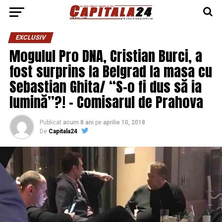
EXCLUSIV
Mogulul Pro DNA, Cristian Burci, a
fost surprins la Belgrad la masa cu
Sebastian Ghita/ “S-o fi dus să ia
lumină”?! – Comisarul de Prahova
Publicat
acum 8 ani
pe
aprilie 10, 2018
De
Capitala24