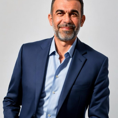
unele de altele, separate de pereți care nu pot fi făcuți
infinit de groși din motive practice și economice.
Zgomotul pașilor din camera de sus sau din coridorul
adiacent rămâne una dintre cele mai frecvente
nemulțumiri semnalate de oaspeți în recenziile online,
chiar și la unități altfel apreciate pentru servicii și
locație. De multe ori, oaspeții nu identifică pardoseala
drept sursa reală a problemei, ci descriu simplu senzația
de spațiu zgomotos sau agitat.
Pardoseala joacă un rol important în absorbția acestor
sunete, mai ales în zonele de trecere frecventă dintre
cameră și baie sau dintre pat și fereastră. Un material cu
proprietăți fonoabsorbante bune reduce transmiterea
zgomotului către camerele vecine și către etajele
inferioare, un aspect esențial mai ales în clădirile mai
vechi, cu structuri care nu au fost proiectate inițial
pentru izolare fonică performantă.