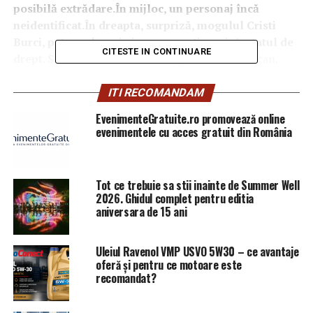
posibilă extrădare.În mijloc, un personaj încă
neidentificat.În dreapta, surpriză, mogulul Cristi
Burci, patronul unui ziar care susține, cică, statul de
CITESTE IN CONTINUARE
drept. S-o fi dus să ia lumină?!,
a comentat Orcan.
(Frone A.).
ITI RECOMANDAM
EvenimenteGratuite.ro promovează online
evenimentele cu acces gratuit din România
ARTICOLE PE ACEIASI TEMA:
PRIMA
URMATORUL
EXCLUSIV/Ca să își spele imaginea de „promotor al
Tot ce trebuie sa stii inainte de Summer Well
schimbătoarelor de viteză”, Carmen Dan felicită și
2026. Ghidul complet pentru editia
polițiști adevărați…
aniversara de 15 ani
NU RATATI
Au furat cot la cot cu cei mai veroși ”corupți”, i-au
Uleiul Ravenol VMP USVO 5W30 – ce avantaje
protejat, și-au pus bănișorii bine și i-au exterminat pe
oferă și pentru ce motoare este
toți cei ce gândeau cu capul lor și îi puteau pune în
recomandat?
pericol