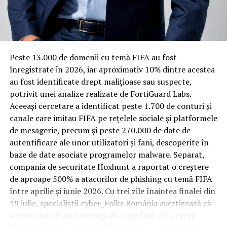
Rotația rapidă a oaspeților cere
materiale rezistente
Spre diferență de o locuință obișnuită, o cameră de hotel
Peste 13.000 de domenii cu temă FIFA au fost
trece printr-un ciclu de utilizare intensă: oaspeți diferiți,
înregistrate ȋn 2026, iar aproximativ 10% dintre acestea
bagaje trase pe roți, curățenie zilnică, uneori mai multe
au fost identificate drept malițioase sau suspecte,
rezervări consecutive în aceeași săptămână. Această
potrivit unei analize realizate de FortiGuard Labs.
frecvență ridicată de utilizare pune presiune reală pe
Aceeași cercetare a identificat peste 1.700 de conturi și
orice suprafață, iar pardoseala este printre primele
canale care imitau FIFA pe rețelele sociale și platformele
elemente afectate vizibil, mai ales în zona din jurul
de mesagerie, precum și peste 270.000 de date de
patului și a ușii de acces.
autentificare ale unor utilizatori și fani, descoperite în
baze de date asociate programelor malware. Separat,
În etapa de renovare sau construcție, administratorii
compania de securitate Hoxhunt a raportat o creștere
care iau în calcul
mocheta trafic intens
pentru zonele
de aproape 500% a atacurilor de phishing cu temă FIFA
cu rotație mare reduc riscul de uzură prematură și de
între aprilie și iunie 2026. Cu trei zile înaintea finalei din
decolorare vizibilă în punctele de trecere frecventă. Este
19 iulie, specialiștii cyber_Folks România avertizează că
o decizie care ține mai puțin de stil și mai mult de
aceste atacuri nu îi vizează doar pe fanii care caută
longevitatea reală a investiției în amenajare, vizibilă abia