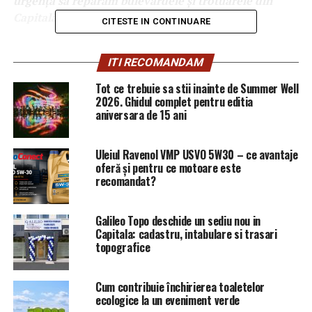
urgență să reparăm bulevardele și trotuarele din
Capitală”
, a spus Firea.
CITESTE IN CONTINUARE
Totodată, Gabriela Firea acuză PNL că blochează
ITI RECOMANDAM
companiile municipale și că, din această cauză,
proiectele care vizează modernizarea străzilor întârzie.
Tot ce trebuie sa stii inainte de Summer Well
2026. Ghidul complet pentru editia
”Vom calcula cât ar costa contractele acum. Vechile
aniversara de 15 ani
contracte ne costă mai mult. Diferența o vom imputa
consilierilor generali ai PNL care, amenințați de
Uleiul Ravenol VMP USVO 5W30 – ce avantaje
Orban și Bușoi, nu votează în Consiliul General
oferă și pentru ce motoare este
pentru interesul cetățenilor”
, a declarat Gabriela Firea.
recomandat?
Galileo Topo deschide un sediu nou in
Capitala: cadastru, intabulare si trasari
topografice
Cum contribuie închirierea toaletelor
ecologice la un eveniment verde