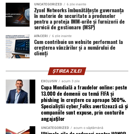
UNCATEGORIZED
6 zile inainte
într-un domeniu în care credibilitatea se construiește
Zyxel Networks îmbunătățește guvernanța
greu și se pierde repede.
în materie de securitate a produselor
pentru a proteja IMM-urile și furnizorii de
Mirela Iacob
servicii de gestionare (MSP)
vinde cosmetice naturale și lucrează cu
femei care vor produse în care au încredere. Prezența ei
AFACERI
6 zile inainte
publică este, pentru clientele ei, primul semn că brandul
Cum contribuie un website performant la
creșterea vânzărilor și a numărului de
ei e real.
clienți
Ștefania Filip
este numerolog și lucrează cu
antreprenori care vor să ia decizii mai aliniate cu ce sunt
ȘTIREA ZILEI
ei cu adevărat. Alege să fie vizibilă pentru că domeniul ei
câștigă credibilitate prin oameni, nu prin concepte.
EXCLUSIV
acum 3 zile
Cupa Mondială a fraudelor online: peste
13.000 de domenii cu temă FIFA și
Mihaela Antoche
activează în nutriție și sănătate.
phishing în creștere cu aproape 500%.
Crede că informația corectă ajunge la oamenii potriviți
Specialiștii cyber_Folks avertizează că și
doar atunci când vine de la o sursă cu chip și nume.
companiile sunt expuse, prin conturile
angajaților
De ce contează vizibilitatea, nu
UNCATEGORIZED
acum o săptămână
Ultimele zile de reduceri pentru HONOR