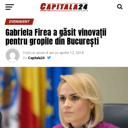
EVENIMENT
Gabriela Firea a găsit vinovații
pentru gropile din București
Publicat
acum 8 ani
pe
aprilie 12, 2018
De
Capitala24