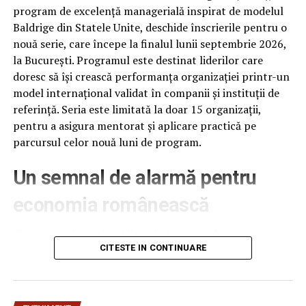
program de excelență managerială inspirat de modelul
Baldrige din Statele Unite, deschide înscrierile pentru o
nouă serie, care începe la finalul lunii septembrie 2026,
la București. Programul este destinat liderilor care
doresc să își crească performanța organizației printr-un
model internațional validat în companii și instituții de
referință. Seria este limitată la doar 15 organizații,
pentru a asigura mentorat și aplicare practică pe
parcursul celor nouă luni de program.
Un semnal de alarmă pentru
economia românească
Clasamentul anual publicat de Institute for
Management Development (IMD), la 18 iunie 2026,
CITESTE IN CONTINUARE
plasează România pe locul 61 din 70 de economii
analizate, cu 12 poziții mai jos decât în anul anterior –
cea mai abruptă cădere din ultimii patru ani. România se