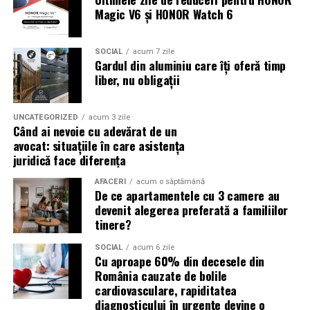
doar activitatea
Magic V6 și HONOR Watch 6
Campania „Aleg să fiu vizibilă” (
#AlegSaFiuVizibila)
nu
este doar despre fotografie. Este despre o decizie pe
SOCIAL
acum 7 zile
Gardul din aluminiu care îți oferă timp
care fiecare dintre aceste femei a luat-o conștient: să nu
liber, nu obligații
mai lase calitatea muncii lor să rămână un secret bine
păzit.
UNCATEGORIZED
acum 3 zile
Când ai nevoie cu adevărat de un
România are sute de mii de femei antreprenor. Mulți
avocat: situațiile în care asistența
dintre cei care ar beneficia de serviciile lor nu le cunosc,
juridică face diferența
nu pentru că nu le caută, ci pentru că nu le găsesc.
Vizibilitatea profesională nu este vanitate. Este o parte
AFACERI
acum o săptămână
De ce apartamentele cu 3 camere au
din afacere.
devenit alegerea preferată a familiilor
tinere?
Asociația Antreprenoare.ro a construit, prin această
campanie, o arhivă de povești reale. Toate participantele
SOCIAL
acum 6 zile
Cu aproape 60% din decesele din
din prima rundă vor apărea pe prima pagină a
România cauzate de bolile
antreprenoare.ro
timp de un an.
cardiovasculare, rapiditatea
diagnosticului în urgențe devine o