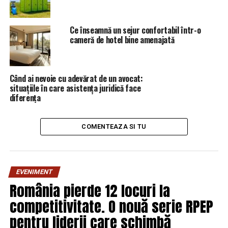
Ce înseamnă un sejur confortabil într-o
cameră de hotel bine amenajată
Când ai nevoie cu adevărat de un avocat:
situațiile în care asistența juridică face
diferența
COMENTEAZA SI TU
În luna martie, Primăria Municipiului București (PMB),
prin Administrația Străzilor București (ASB), a demarat
o amplă acțiune de inventariere a deficiențelor apărute
EVENIMENT
pe arterele aflate în administrarea ASB, ca urmare a
România pierde 12 locuri la
fenomenelor îngheț/dezgheț și a operațiunilor de
competitivitate. O nouă serie RPEP
deszăpezire.
pentru liderii care schimbă
Municipalitatea a promis că, după îmbunătățirea