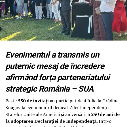
Nouă luni pentru transformarea
organizației
Fundația Națională a Tinerilor Manageri (FNTM)
organizează noua serie RPEP, un program construit
după principiile modelului Malcolm Baldrige National
Evenimentul a transmis un
Quality Award, cu sprijinul RePatriot pentru atragerea
unor executivi români cu experiență internațională.
puternic mesaj de încredere
Programul începe cu un modul intensiv desfășurat la
afirmând forța parteneriatului
București, urmat de opt luni de implementare și
strategic România – SUA
mentorat. Participanții aplică metodologia direct în
propria organizație, își evaluează procesele, identifică
Peste
550 de invitați
au participat de 4 Iulie la Grădina
punctele forte și ariile de îmbunătățire și construiesc un
Snagov la evenimentul dedicat Zilei Independenței
plan concret de creștere a performanței.
Statelor Unite ale Americii și aniversării a
250 de ani de
la adoptarea Declarației de Independență
. Într-o
Programul se adresează directorilor generali,