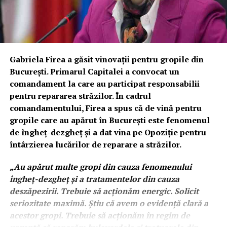
Gabriela Firea a găsit vinovații pentru gropile din
București. Primarul Capitalei a convocat un
comandament la care au participat responsabilii
pentru repararea străzilor. În cadrul
comandamentului, Firea a spus că de vină pentru
gropile care au apărut în București este fenomenul
de îngheț-dezgheț și a dat vina pe Opoziție pentru
întârzierea lucărilor de reparare a străzilor.
„Au apărut multe gropi din cauza fenomenului
îngheț-dezgheț și a tratamentelor din cauza
deszăpezirii. Trebuie să acționăm energic. Solicit
seriozitate maximă. Știu că avem o evidență clară a
acestor gropi. Trebuie să acționăm în regim de